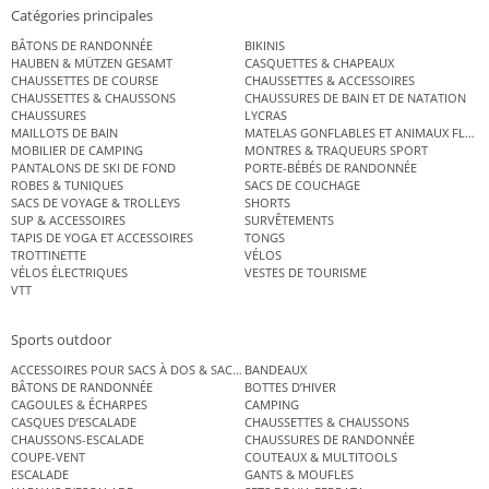
Catégories principales
BÂTONS DE RANDONNÉE
BIKINIS
HAUBEN & MÜTZEN GESAMT
CASQUETTES & CHAPEAUX
CHAUSSETTES DE COURSE
CHAUSSETTES & ACCESSOIRES
CHAUSSETTES & CHAUSSONS
CHAUSSURES DE BAIN ET DE NATATION
CHAUSSURES
LYCRAS
MAILLOTS DE BAIN
MATELAS GONFLABLES ET ANIMAUX FLOT
MOBILIER DE CAMPING
MONTRES & TRAQUEURS SPORT
PANTALONS DE SKI DE FOND
PORTE-BÉBÉS DE RANDONNÉE
ROBES & TUNIQUES
SACS DE COUCHAGE
SACS DE VOYAGE & TROLLEYS
SHORTS
SUP & ACCESSOIRES
SURVÊTEMENTS
TAPIS DE YOGA ET ACCESSOIRES
TONGS
TROTTINETTE
VÉLOS
VÉLOS ÉLECTRIQUES
VESTES DE TOURISME
VTT
Sports outdoor
ACCESSOIRES POUR SACS À DOS & SACS ÉTANCHES
BANDEAUX
BÂTONS DE RANDONNÉE
BOTTES D’HIVER
CAGOULES & ÉCHARPES
CAMPING
CASQUES D’ESCALADE
CHAUSSETTES & CHAUSSONS
CHAUSSONS-ESCALADE
CHAUSSURES DE RANDONNÉE
COUPE-VENT
COUTEAUX & MULTITOOLS
ESCALADE
GANTS & MOUFLES