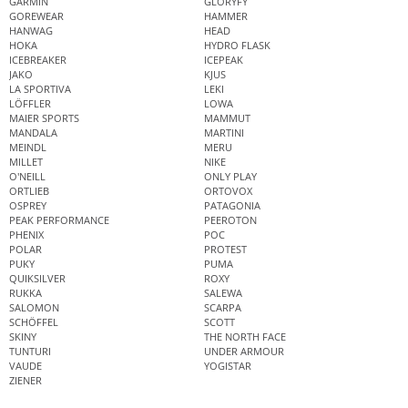
GARMIN
GLORYFY
GOREWEAR
HAMMER
HANWAG
HEAD
HOKA
HYDRO FLASK
ICEBREAKER
ICEPEAK
JAKO
KJUS
LA SPORTIVA
LEKI
LÖFFLER
LOWA
MAIER SPORTS
MAMMUT
MANDALA
MARTINI
MEINDL
MERU
MILLET
NIKE
O'NEILL
ONLY PLAY
ORTLIEB
ORTOVOX
OSPREY
PATAGONIA
PEAK PERFORMANCE
PEEROTON
PHENIX
POC
POLAR
PROTEST
PUKY
PUMA
QUIKSILVER
ROXY
RUKKA
SALEWA
SALOMON
SCARPA
SCHÖFFEL
SCOTT
SKINY
THE NORTH FACE
TUNTURI
UNDER ARMOUR
VAUDE
YOGISTAR
ZIENER