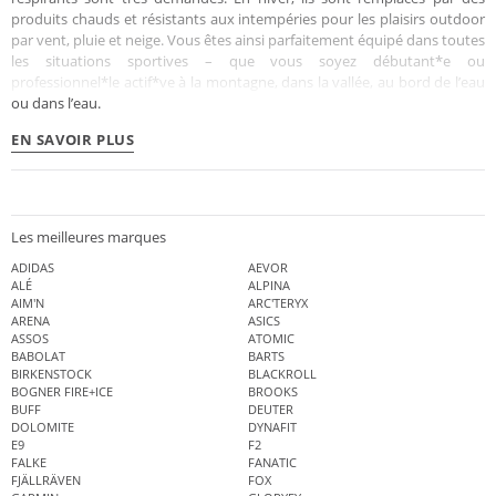
produits chauds et résistants aux intempéries pour les plaisirs outdoor
par vent, pluie et neige. Vous êtes ainsi parfaitement équipé dans toutes
les situations sportives – que vous soyez débutant*e ou
professionnel*le actif*ve à la montagne, dans la vallée, au bord de l’eau
ou dans l’eau.
EN SAVOIR PLUS
Les meilleures marques
ADIDAS
AEVOR
ALÉ
ALPINA
AIM'N
ARC'TERYX
ARENA
ASICS
ASSOS
ATOMIC
BABOLAT
BARTS
BIRKENSTOCK
BLACKROLL
BOGNER FIRE+ICE
BROOKS
BUFF
DEUTER
DOLOMITE
DYNAFIT
E9
F2
FALKE
FANATIC
FJÄLLRÄVEN
FOX