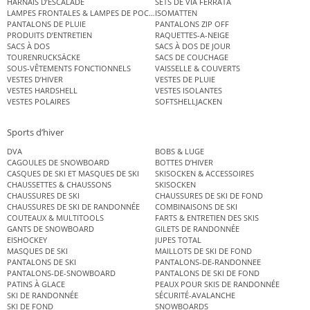
HARNAIS D’ESCALADE
SETS DE VIA FERRATA
LAMPES FRONTALES & LAMPES DE POCHE
ISOMATTEN
PANTALONS DE PLUIE
PANTALONS ZIP OFF
PRODUITS D’ENTRETIEN
RAQUETTES-A-NEIGE
SACS À DOS
SACS À DOS DE JOUR
TOURENRUCKSÄCKE
SACS DE COUCHAGE
SOUS-VÊTEMENTS FONCTIONNELS
VAISSELLE & COUVERTS
VESTES D’HIVER
VESTES DE PLUIE
VESTES HARDSHELL
VESTES ISOLANTES
VESTES POLAIRES
SOFTSHELLJACKEN
Sports d’hiver
DVA
BOBS & LUGE
CAGOULES DE SNOWBOARD
BOTTES D’HIVER
CASQUES DE SKI ET MASQUES DE SKI
SKISOCKEN & ACCESSOIRES
CHAUSSETTES & CHAUSSONS
SKISOCKEN
CHAUSSURES DE SKI
CHAUSSURES DE SKI DE FOND
CHAUSSURES DE SKI DE RANDONNÉE
COMBINAISONS DE SKI
COUTEAUX & MULTITOOLS
FARTS & ENTRETIEN DES SKIS
GANTS DE SNOWBOARD
GILETS DE RANDONNÉE
EISHOCKEY
JUPES TOTAL
MASQUES DE SKI
MAILLOTS DE SKI DE FOND
PANTALONS DE SKI
PANTALONS-DE-RANDONNEE
PANTALONS-DE-SNOWBOARD
PANTALONS DE SKI DE FOND
PATINS À GLACE
PEAUX POUR SKIS DE RANDONNÉE
SKI DE RANDONNÉE
SÉCURITÉ-AVALANCHE
SKI DE FOND
SNOWBOARDS