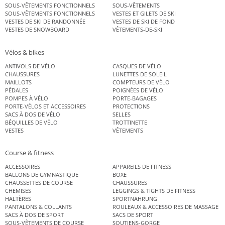
SOUS-VÊTEMENTS FONCTIONNELS
SOUS-VÊTEMENTS
SOUS-VÊTEMENTS FONCTIONNELS
VESTES ET GILETS DE SKI
VESTES DE SKI DE RANDONNÉE
VESTES DE SKI DE FOND
VESTES DE SNOWBOARD
VÊTEMENTS-DE-SKI
Vélos & bikes
ANTIVOLS DE VÉLO
CASQUES DE VÉLO
CHAUSSURES
LUNETTES DE SOLEIL
MAILLOTS
COMPTEURS DE VÉLO
PÉDALES
POIGNÉES DE VÉLO
POMPES À VÉLO
PORTE-BAGAGES
PORTE-VÉLOS ET ACCESSOIRES
PROTECTIONS
SACS À DOS DE VÉLO
SELLES
BÉQUILLES DE VÉLO
TROTTINETTE
VESTES
VÊTEMENTS
Course & fitness
ACCESSOIRES
APPAREILS DE FITNESS
BALLONS DE GYMNASTIQUE
BOXE
CHAUSSETTES DE COURSE
CHAUSSURES
CHEMISES
LEGGINGS & TIGHTS DE FITNESS
HALTÈRES
SPORTNAHRUNG
PANTALONS & COLLANTS
ROULEAUX & ACCESSOIRES DE MASSAGE
SACS À DOS DE SPORT
SACS DE SPORT
SOUS-VÊTEMENTS DE COURSE
SOUTIENS-GORGE