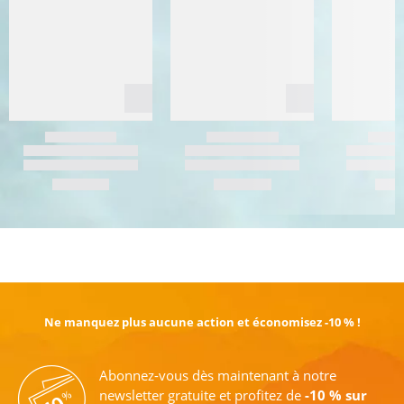
EN SAVOIR PLUS
Ne manquez plus aucune action et économisez -10 % !
Abonnez-vous dès maintenant à notre
newsletter gratuite et profitez de
-10 % sur