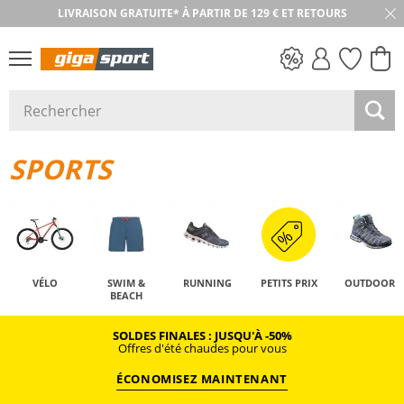
LIVRAISON GRATUITE* À PARTIR DE 129 € ET RETOURS
RETOUR SOUS 30 JOURS
PETITS PRIX
SPORTS
VÉLO
SWIM &
RUNNING
PETITS PRIX
OUTDOOR
BEACH
SOLDES FINALES : JUSQU'À -50%
Offres d'été chaudes pour vous
ÉCONOMISEZ MAINTENANT