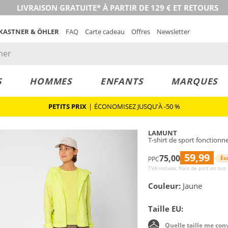
LIVRAISON GRATUITE* À PARTIR DE 129 € ET RETOURS
 KASTNER & ÖHLER
FAQ
Carte cadeau
Offres
Newsletter
S
HOMMES
ENFANTS
MARQUES
PETITS PRIX
|
ÉCONOMISEZ JUSQU'À -50 %
LAMUNT
T-shirt de sport fonctionn
59,99
75,00
Éc
PPC
TVA incluse, frais de port en sus
Couleur:
Jaune
Taille EU:
Quelle taille me con