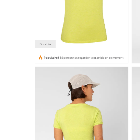
Durable
Populaire !
14 personnes regardent cet article en ce moment