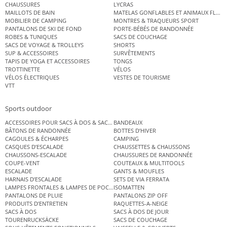
CHAUSSURES
LYCRAS
MAILLOTS DE BAIN
MATELAS GONFLABLES ET ANIMAUX FLOT
MOBILIER DE CAMPING
MONTRES & TRAQUEURS SPORT
PANTALONS DE SKI DE FOND
PORTE-BÉBÉS DE RANDONNÉE
ROBES & TUNIQUES
SACS DE COUCHAGE
SACS DE VOYAGE & TROLLEYS
SHORTS
SUP & ACCESSOIRES
SURVÊTEMENTS
TAPIS DE YOGA ET ACCESSOIRES
TONGS
TROTTINETTE
VÉLOS
VÉLOS ÉLECTRIQUES
VESTES DE TOURISME
VTT
Sports outdoor
ACCESSOIRES POUR SACS À DOS & SACS ÉTANCHES
BANDEAUX
BÂTONS DE RANDONNÉE
BOTTES D’HIVER
CAGOULES & ÉCHARPES
CAMPING
CASQUES D’ESCALADE
CHAUSSETTES & CHAUSSONS
CHAUSSONS-ESCALADE
CHAUSSURES DE RANDONNÉE
COUPE-VENT
COUTEAUX & MULTITOOLS
ESCALADE
GANTS & MOUFLES
HARNAIS D’ESCALADE
SETS DE VIA FERRATA
LAMPES FRONTALES & LAMPES DE POCHE
ISOMATTEN
PANTALONS DE PLUIE
PANTALONS ZIP OFF
PRODUITS D’ENTRETIEN
RAQUETTES-A-NEIGE
SACS À DOS
SACS À DOS DE JOUR
TOURENRUCKSÄCKE
SACS DE COUCHAGE