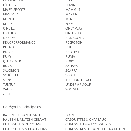
LA SPORTIVA
LEKI
LÖFFLER
LOWA
MAIER SPORTS
MAMMUT
MANDALA
MARTINI
MEINDL
MERU
MILLET
NIKE
O'NEILL
ONLY PLAY
ORTLIEB
ORTOVOX
OSPREY
PATAGONIA
PEAK PERFORMANCE
PEEROTON
PHENIX
POC
POLAR
PROTEST
PUKY
PUMA
QUIKSILVER
ROXY
RUKKA
SALEWA
SALOMON
SCARPA
SCHÖFFEL
SCOTT
SKINY
THE NORTH FACE
TUNTURI
UNDER ARMOUR
VAUDE
YOGISTAR
ZIENER
Catégories principales
BÂTONS DE RANDONNÉE
BIKINIS
HAUBEN & MÜTZEN GESAMT
CASQUETTES & CHAPEAUX
CHAUSSETTES DE COURSE
CHAUSSETTES & ACCESSOIRES
CHAUSSETTES & CHAUSSONS
CHAUSSURES DE BAIN ET DE NATATION