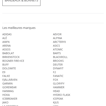
BANDEAUX & BONNETS
Les meilleures marques
ADIDAS
AEVOR
ALÉ
ALPINA
AIM'N
ARC'TERYX
ARENA
ASICS
ASSOS
ATOMIC
BABOLAT
BARTS
BIRKENSTOCK
BLACKROLL
BOGNER FIRE+ICE
BROOKS
BUFF
DEUTER
DOLOMITE
DYNAFIT
E9
F2
FALKE
FANATIC
FJÄLLRÄVEN
FOX
GARMIN
GLORYFY
GOREWEAR
HAMMER
HANWAG
HEAD
HOKA
HYDRO FLASK
ICEBREAKER
ICEPEAK
JAKO
KJUS