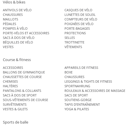
Vélos & bikes
ANTIVOLS DE VÉLO
CASQUES DE VÉLO
CHAUSSURES
LUNETTES DE SOLEIL
MAILLOTS
COMPTEURS DE VÉLO
PÉDALES
POIGNÉES DE VÉLO
POMPES À VÉLO
PORTE-BAGAGES
PORTE-VÉLOS ET ACCESSOIRES
PROTECTIONS
SACS À DOS DE VÉLO
SELLES
BÉQUILLES DE VÉLO
TROTTINETTE
VESTES
VÊTEMENTS
Course & fitness
ACCESSOIRES
APPAREILS DE FITNESS
BALLONS DE GYMNASTIQUE
BOXE
CHAUSSETTES DE COURSE
CHAUSSURES
CHEMISES
LEGGINGS & TIGHTS DE FITNESS
HALTÈRES
SPORTNAHRUNG
PANTALONS & COLLANTS
ROULEAUX & ACCESSOIRES DE MASSAGE
SACS À DOS DE SPORT
SACS DE SPORT
SOUS-VÊTEMENTS DE COURSE
SOUTIENS-GORGE
SURVÊTEMENTS
TAPIS D’ENTRAÎNEMENT
VESTES & GILETS
YOGA & PILATES
Sports de balle