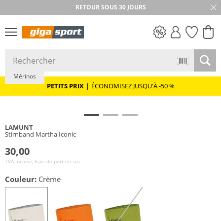
RETOUR SOUS 30 JOURS
Durable
PETITS PRIX
Mérinos
PETITS PRIX
|
ÉCONOMISEZ JUSQU'À -50 %
LAMUNT
Stirnband Martha Iconic
30,00
TVA incluse, frais de port en sus
Couleur:
Crème