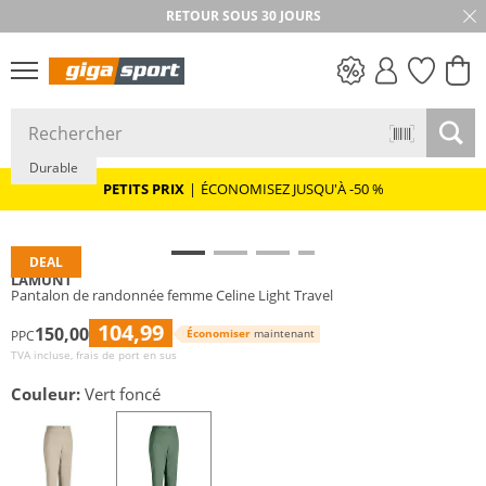
RETOUR SOUS 30 JOURS
PETITS PRIX
Durable
PETITS PRIX
|
ÉCONOMISEZ JUSQU'À -50 %
DEAL
LAMUNT
Pantalon de randonnée femme Celine Light Travel
104,99
150,00
Économiser
maintenant
PPC
TVA incluse, frais de port en sus
Couleur:
Vert foncé