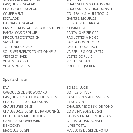
CASQUES D’ESCALADE
CHAUSSETTES & CHAUSSONS
CHAUSSONS-ESCALADE
CHAUSSURES DE RANDONNÉE
COUPE-VENT
COUTEAUX & MULTITOOLS
ESCALADE
GANTS & MOUFLES
HARNAIS D’ESCALADE
SETS DE VIA FERRATA
LAMPES FRONTALES & LAMPES DE POCHE
ISOMATTEN
PANTALONS DE PLUIE
PANTALONS ZIP OFF
PRODUITS D’ENTRETIEN
RAQUETTES-A-NEIGE
SACS À DOS
SACS À DOS DE JOUR
TOURENRUCKSÄCKE
SACS DE COUCHAGE
SOUS-VÊTEMENTS FONCTIONNELS
VAISSELLE & COUVERTS
VESTES D’HIVER
VESTES DE PLUIE
VESTES HARDSHELL
VESTES ISOLANTES
VESTES POLAIRES
SOFTSHELLJACKEN
Sports d’hiver
DVA
BOBS & LUGE
CAGOULES DE SNOWBOARD
BOTTES D’HIVER
CASQUES DE SKI ET MASQUES DE SKI
SKISOCKEN & ACCESSOIRES
CHAUSSETTES & CHAUSSONS
SKISOCKEN
CHAUSSURES DE SKI
CHAUSSURES DE SKI DE FOND
CHAUSSURES DE SKI DE RANDONNÉE
COMBINAISONS DE SKI
COUTEAUX & MULTITOOLS
FARTS & ENTRETIEN DES SKIS
GANTS DE SNOWBOARD
GILETS DE RANDONNÉE
EISHOCKEY
JUPES TOTAL
MASQUES DE SKI
MAILLOTS DE SKI DE FOND