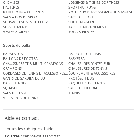
CHEMISES
LEGGINGS & TIGHTS DE FITNESS
HALTÈRES
SPORTNAHRUNG
PANTALONS & COLLANTS
ROULEAUX & ACCESSOIRES DE MASSAGE
SACS À DOS DE SPORT
SACS DE SPORT
SOUS-VÊTEMENTS DE COURSE
SOUTIENS-GORGE
SURVÊTEMENTS
TAPIS D’ENTRAÎNEMENT
VESTES & GILETS
YOGA & PILATES
Sports de balle
BADMINTON
BALLONS DE TENNIS
BALLONS DE FOOTBALL
BASKETBALL
CHAUSSURES TF & MULTI-CRAMPONS
CHAUSSURES D’INTÉRIEUR
CRAMPONS
CHAUSSURES DE TENNIS
CORDAGES DE TENNIS ET ACCESSOIRES DE TENNIS
ÉQUIPEMENT & ACCESSOIRES
GANTS DE GARDIEN DE BUT
PROTÈGE TIBIAS
PADEL TENNIS
RAQUETTES DE TENNIS
SQUASH
SACS DE FOOTBALL
SACS DE TENNIS
TENNIS
VÊTEMENTS DE TENNIS
Aide et contact
Toutes les rubriques d’aide
Courriel:
service@gigasport.fr