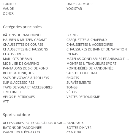
TUNTURI
UNDER ARMOUR
VAUDE
YOGISTAR
ZIENER
Catégories principales
BÂTONS DE RANDONNÉE
BIKINIS
HAUBEN & MÜTZEN GESAMT
CASQUETTES & CHAPEAUX
CHAUSSETTES DE COURSE
CHAUSSETTES & ACCESSOIRES
CHAUSSETTES & CHAUSSONS
CHAUSSURES DE BAIN ET DE NATATION
CHAUSSURES
LYCRAS
MAILLOTS DE BAIN
MATELAS GONFLABLES ET ANIMAUX FLOT
MOBILIER DE CAMPING
MONTRES & TRAQUEURS SPORT
PANTALONS DE SKI DE FOND
PORTE-BÉBÉS DE RANDONNÉE
ROBES & TUNIQUES
SACS DE COUCHAGE
SACS DE VOYAGE & TROLLEYS
SHORTS
SUP & ACCESSOIRES
SURVÊTEMENTS
TAPIS DE YOGA ET ACCESSOIRES
TONGS
TROTTINETTE
VÉLOS
VÉLOS ÉLECTRIQUES
VESTES DE TOURISME
VTT
Sports outdoor
ACCESSOIRES POUR SACS À DOS & SACS ÉTANCHES
BANDEAUX
BÂTONS DE RANDONNÉE
BOTTES D’HIVER
CAGOULES & ÉCHARPES
CAMPING