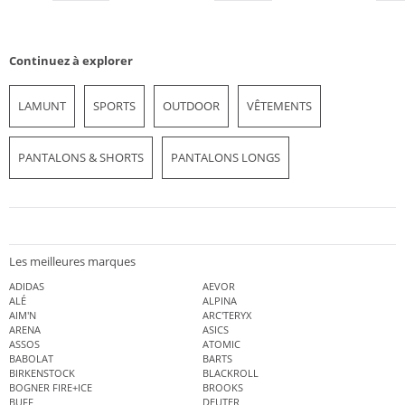
Continuez à explorer
LAMUNT
SPORTS
OUTDOOR
VÊTEMENTS
PANTALONS & SHORTS
PANTALONS LONGS
Les meilleures marques
ADIDAS
AEVOR
ALÉ
ALPINA
AIM'N
ARC'TERYX
ARENA
ASICS
ASSOS
ATOMIC
BABOLAT
BARTS
BIRKENSTOCK
BLACKROLL
BOGNER FIRE+ICE
BROOKS
BUFF
DEUTER