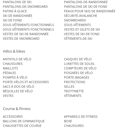
PANTALONS DE SKI
PANTALONS-DE-RANDONNEE
PANTALONS-DE-SNOWBOARD
PANTALONS DE SKI DE FOND
PATINS À GLACE
PEAUX POUR SKIS DE RANDONNÉE
SKI DE RANDONNÉE
SÉCURITÉ-AVALANCHE
SKI DE FOND
SNOWBOARDS
SOUS-VÊTEMENTS FONCTIONNELS
SOUS-VÊTEMENTS
SOUS-VÊTEMENTS FONCTIONNELS
VESTES ET GILETS DE SKI
VESTES DE SKI DE RANDONNÉE
VESTES DE SKI DE FOND
VESTES DE SNOWBOARD
VÊTEMENTS-DE-SKI
Vélos & bikes
ANTIVOLS DE VÉLO
CASQUES DE VÉLO
CHAUSSURES
LUNETTES DE SOLEIL
MAILLOTS
COMPTEURS DE VÉLO
PÉDALES
POIGNÉES DE VÉLO
POMPES À VÉLO
PORTE-BAGAGES
PORTE-VÉLOS ET ACCESSOIRES
PROTECTIONS
SACS À DOS DE VÉLO
SELLES
BÉQUILLES DE VÉLO
TROTTINETTE
VESTES
VÊTEMENTS
Course & fitness
ACCESSOIRES
APPAREILS DE FITNESS
BALLONS DE GYMNASTIQUE
BOXE
CHAUSSETTES DE COURSE
CHAUSSURES