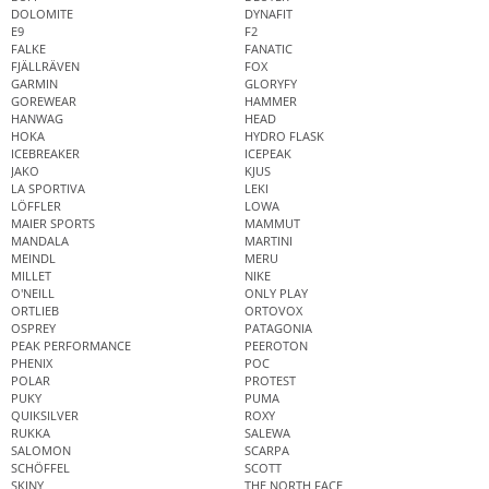
DOLOMITE
DYNAFIT
E9
F2
FALKE
FANATIC
FJÄLLRÄVEN
FOX
GARMIN
GLORYFY
GOREWEAR
HAMMER
HANWAG
HEAD
HOKA
HYDRO FLASK
ICEBREAKER
ICEPEAK
JAKO
KJUS
LA SPORTIVA
LEKI
LÖFFLER
LOWA
MAIER SPORTS
MAMMUT
MANDALA
MARTINI
MEINDL
MERU
MILLET
NIKE
O'NEILL
ONLY PLAY
ORTLIEB
ORTOVOX
OSPREY
PATAGONIA
PEAK PERFORMANCE
PEEROTON
PHENIX
POC
POLAR
PROTEST
PUKY
PUMA
QUIKSILVER
ROXY
RUKKA
SALEWA
SALOMON
SCARPA
SCHÖFFEL
SCOTT
SKINY
THE NORTH FACE