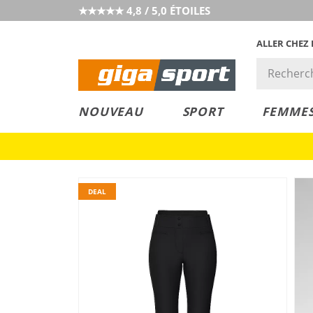
★★★★★ 4,8 / 5,0 ÉTOILES
ALLER CHEZ
PRIX &
PETITS PRIX
NOUVEAU
SPORT
FEMME
VALEUR
DEAL