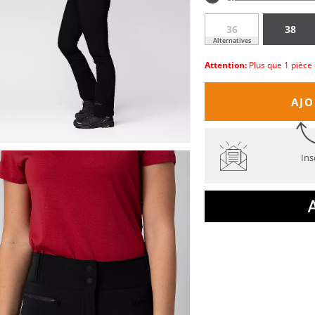
36
38
Alternatives
Attention:
Plus que 1 pièce 
AJO
Ins