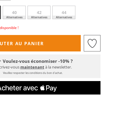
40
42
44
Alternatives
Alternatives
Alternatives
disponible !
UTER AU PANIER
Voulez-vous économiser -10% ?
crivez-vous
maintenant
à la newsletter.
Veuillez respecter les conditions du bon d'achat.