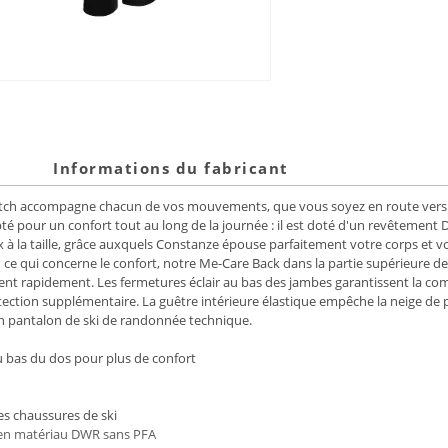
Informations du fabricant
etch accompagne chacun de vos mouvements, que vous soyez en route vers 
té pour un confort tout au long de la journée : il est doté d'un revêtemen
à la taille, grâce auxquels Constanze épouse parfaitement votre corps et vous
En ce qui concerne le confort, notre Me-Care Back dans la partie supérieure d
hent rapidement. Les fermetures éclair au bas des jambes garantissent la compa
tection supplémentaire. La guêtre intérieure élastique empêche la neige de p
n pantalon de ski de randonnée technique.
u bas du dos pour plus de confort
es chaussures de ski
e en matériau DWR sans PFA