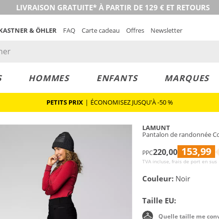
LIVRAISON GRATUITE* À PARTIR DE 129 € ET RETOURS
 KASTNER & ÖHLER
FAQ
Carte cadeau
Offres
Newsletter
S
HOMMES
ENFANTS
MARQUES
PETITS PRIX
|
ÉCONOMISEZ JUSQU'À -50 %
LAMUNT
Pantalon de randonnée C
153,99
220,00
PPC
TVA incluse, frais de port en sus
Couleur:
Noir
Taille EU:
Quelle taille me con