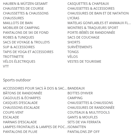
HAUBEN & MÜTZEN GESAMT
CASQUETTES & CHAPEAUX
CHAUSSETTES DE COURSE
CHAUSSETTES & ACCESSOIRES
CHAUSSETTES & CHAUSSONS
CHAUSSURES DE BAIN ET DE NATATION
CHAUSSURES
LYCRAS
MAILLOTS DE BAIN
MATELAS GONFLABLES ET ANIMAUX FLOT
MOBILIER DE CAMPING
MONTRES & TRAQUEURS SPORT
PANTALONS DE SKI DE FOND
PORTE-BÉBÉS DE RANDONNÉE
ROBES & TUNIQUES
SACS DE COUCHAGE
SACS DE VOYAGE & TROLLEYS
SHORTS
SUP & ACCESSOIRES
SURVÊTEMENTS
TAPIS DE YOGA ET ACCESSOIRES
TONGS
TROTTINETTE
VÉLOS
VÉLOS ÉLECTRIQUES
VESTES DE TOURISME
VTT
Sports outdoor
ACCESSOIRES POUR SACS À DOS & SACS ÉTANCHES
BANDEAUX
BÂTONS DE RANDONNÉE
BOTTES D’HIVER
CAGOULES & ÉCHARPES
CAMPING
CASQUES D’ESCALADE
CHAUSSETTES & CHAUSSONS
CHAUSSONS-ESCALADE
CHAUSSURES DE RANDONNÉE
COUPE-VENT
COUTEAUX & MULTITOOLS
ESCALADE
GANTS & MOUFLES
HARNAIS D’ESCALADE
SETS DE VIA FERRATA
LAMPES FRONTALES & LAMPES DE POCHE
ISOMATTEN
PANTALONS DE PLUIE
PANTALONS ZIP OFF