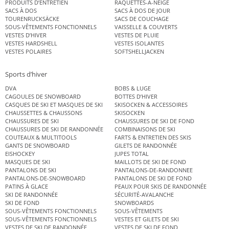
PRODUITS D’ENTRETIEN
RAQUETTES-A-NEIGE
SACS À DOS
SACS À DOS DE JOUR
TOURENRUCKSÄCKE
SACS DE COUCHAGE
SOUS-VÊTEMENTS FONCTIONNELS
VAISSELLE & COUVERTS
VESTES D’HIVER
VESTES DE PLUIE
VESTES HARDSHELL
VESTES ISOLANTES
VESTES POLAIRES
SOFTSHELLJACKEN
Sports d’hiver
DVA
BOBS & LUGE
CAGOULES DE SNOWBOARD
BOTTES D’HIVER
CASQUES DE SKI ET MASQUES DE SKI
SKISOCKEN & ACCESSOIRES
CHAUSSETTES & CHAUSSONS
SKISOCKEN
CHAUSSURES DE SKI
CHAUSSURES DE SKI DE FOND
CHAUSSURES DE SKI DE RANDONNÉE
COMBINAISONS DE SKI
COUTEAUX & MULTITOOLS
FARTS & ENTRETIEN DES SKIS
GANTS DE SNOWBOARD
GILETS DE RANDONNÉE
EISHOCKEY
JUPES TOTAL
MASQUES DE SKI
MAILLOTS DE SKI DE FOND
PANTALONS DE SKI
PANTALONS-DE-RANDONNEE
PANTALONS-DE-SNOWBOARD
PANTALONS DE SKI DE FOND
PATINS À GLACE
PEAUX POUR SKIS DE RANDONNÉE
SKI DE RANDONNÉE
SÉCURITÉ-AVALANCHE
SKI DE FOND
SNOWBOARDS
SOUS-VÊTEMENTS FONCTIONNELS
SOUS-VÊTEMENTS
SOUS-VÊTEMENTS FONCTIONNELS
VESTES ET GILETS DE SKI
VESTES DE SKI DE RANDONNÉE
VESTES DE SKI DE FOND