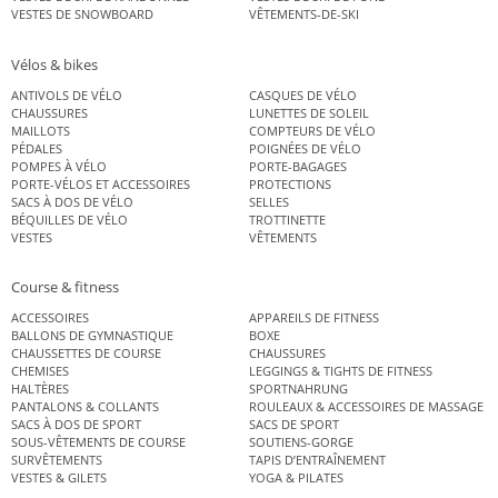
VESTES DE SNOWBOARD
VÊTEMENTS-DE-SKI
Vélos & bikes
ANTIVOLS DE VÉLO
CASQUES DE VÉLO
CHAUSSURES
LUNETTES DE SOLEIL
MAILLOTS
COMPTEURS DE VÉLO
PÉDALES
POIGNÉES DE VÉLO
POMPES À VÉLO
PORTE-BAGAGES
PORTE-VÉLOS ET ACCESSOIRES
PROTECTIONS
SACS À DOS DE VÉLO
SELLES
BÉQUILLES DE VÉLO
TROTTINETTE
VESTES
VÊTEMENTS
Course & fitness
ACCESSOIRES
APPAREILS DE FITNESS
BALLONS DE GYMNASTIQUE
BOXE
CHAUSSETTES DE COURSE
CHAUSSURES
CHEMISES
LEGGINGS & TIGHTS DE FITNESS
HALTÈRES
SPORTNAHRUNG
PANTALONS & COLLANTS
ROULEAUX & ACCESSOIRES DE MASSAGE
SACS À DOS DE SPORT
SACS DE SPORT
SOUS-VÊTEMENTS DE COURSE
SOUTIENS-GORGE
SURVÊTEMENTS
TAPIS D’ENTRAÎNEMENT
VESTES & GILETS
YOGA & PILATES