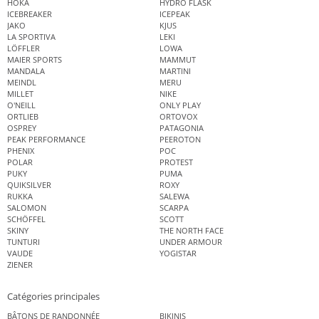
HOKA
HYDRO FLASK
ICEBREAKER
ICEPEAK
JAKO
KJUS
LA SPORTIVA
LEKI
LÖFFLER
LOWA
MAIER SPORTS
MAMMUT
MANDALA
MARTINI
MEINDL
MERU
MILLET
NIKE
O'NEILL
ONLY PLAY
ORTLIEB
ORTOVOX
OSPREY
PATAGONIA
PEAK PERFORMANCE
PEEROTON
PHENIX
POC
POLAR
PROTEST
PUKY
PUMA
QUIKSILVER
ROXY
RUKKA
SALEWA
SALOMON
SCARPA
SCHÖFFEL
SCOTT
SKINY
THE NORTH FACE
TUNTURI
UNDER ARMOUR
VAUDE
YOGISTAR
ZIENER
Catégories principales
BÂTONS DE RANDONNÉE
BIKINIS