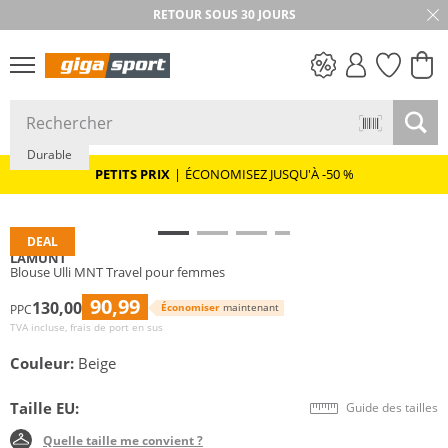
RETOUR SOUS 30 JOURS
PETITS PRIX
Durable
PETITS PRIX
|
ÉCONOMISEZ JUSQU'À -50 %
DEAL
LAMUNT
Blouse Ulli MNT Travel pour femmes
90,99
130,00
Économiser
maintenant
PPC
TVA incluse, frais de port en sus
Couleur:
Beige
Taille EU:
Guide des tailles
Quelle taille me convient ?