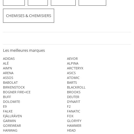
CHEMISES & CHEMISIERS
Les meilleures marques
ADIDAS
AEVOR
ALÉ
ALPINA
AIM'N
ARC'TERYX
ARENA
ASICS
ASSOS
ATOMIC
BABOLAT
BARTS
BIRKENSTOCK
BLACKROLL
BOGNER FIRE+ICE
BROOKS
BUFF
DEUTER
DOLOMITE
DYNAFIT
E9
F2
FALKE
FANATIC
FJÄLLRÄVEN
FOX
GARMIN
GLORYFY
GOREWEAR
HAMMER
HANWAG
HEAD