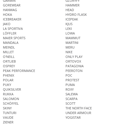
GARMIN
GLORYFY
GOREWEAR
HAMMER
HANWAG
HEAD
HOKA
HYDRO FLASK
ICEBREAKER
ICEPEAK
JAKO
KJUS
LA SPORTIVA
LEKI
LÖFFLER
LOWA
MAIER SPORTS
MAMMUT
MANDALA
MARTINI
MEINDL
MERU
MILLET
NIKE
O'NEILL
ONLY PLAY
ORTLIEB
ORTOVOX
OSPREY
PATAGONIA
PEAK PERFORMANCE
PEEROTON
PHENIX
POC
POLAR
PROTEST
PUKY
PUMA
QUIKSILVER
ROXY
RUKKA
SALEWA
SALOMON
SCARPA
SCHÖFFEL
SCOTT
SKINY
THE NORTH FACE
TUNTURI
UNDER ARMOUR
VAUDE
YOGISTAR
ZIENER