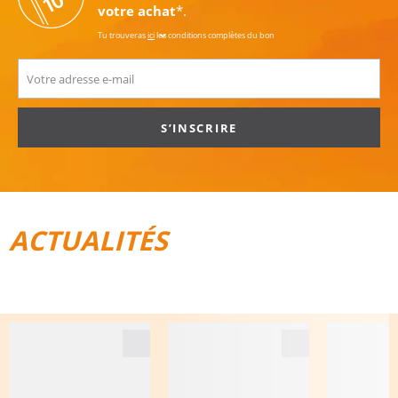
votre achat
*.
Tu trouveras
ici
les conditions complètes du bon
S’INSCRIRE
ACTUALITÉS
TOUT POUR LE VÉLO
BAGAGES DE VOYAGE