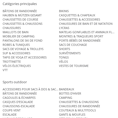
Catégories principales
BÂTONS DE RANDONNÉE
BIKINIS
HAUBEN & MÜTZEN GESAMT
CASQUETTES & CHAPEAUX
CHAUSSETTES DE COURSE
CHAUSSETTES & ACCESSOIRES
CHAUSSETTES & CHAUSSONS
CHAUSSURES DE BAIN ET DE NATATION
CHAUSSURES
LYCRAS
MAILLOTS DE BAIN
MATELAS GONFLABLES ET ANIMAUX FLOT
MOBILIER DE CAMPING
MONTRES & TRAQUEURS SPORT
PANTALONS DE SKI DE FOND
PORTE-BÉBÉS DE RANDONNÉE
ROBES & TUNIQUES
SACS DE COUCHAGE
SACS DE VOYAGE & TROLLEYS
SHORTS
SUP & ACCESSOIRES
SURVÊTEMENTS
TAPIS DE YOGA ET ACCESSOIRES
TONGS
TROTTINETTE
VÉLOS
VÉLOS ÉLECTRIQUES
VESTES DE TOURISME
VTT
Sports outdoor
ACCESSOIRES POUR SACS À DOS & SACS ÉTANCHES
BANDEAUX
BÂTONS DE RANDONNÉE
BOTTES D’HIVER
CAGOULES & ÉCHARPES
CAMPING
CASQUES D’ESCALADE
CHAUSSETTES & CHAUSSONS
CHAUSSONS-ESCALADE
CHAUSSURES DE RANDONNÉE
COUPE-VENT
COUTEAUX & MULTITOOLS
ESCALADE
GANTS & MOUFLES