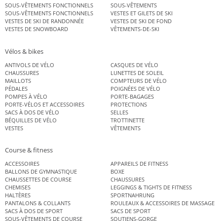
SOUS-VÊTEMENTS FONCTIONNELS
SOUS-VÊTEMENTS
SOUS-VÊTEMENTS FONCTIONNELS
VESTES ET GILETS DE SKI
VESTES DE SKI DE RANDONNÉE
VESTES DE SKI DE FOND
VESTES DE SNOWBOARD
VÊTEMENTS-DE-SKI
Vélos & bikes
ANTIVOLS DE VÉLO
CASQUES DE VÉLO
CHAUSSURES
LUNETTES DE SOLEIL
MAILLOTS
COMPTEURS DE VÉLO
PÉDALES
POIGNÉES DE VÉLO
POMPES À VÉLO
PORTE-BAGAGES
PORTE-VÉLOS ET ACCESSOIRES
PROTECTIONS
SACS À DOS DE VÉLO
SELLES
BÉQUILLES DE VÉLO
TROTTINETTE
VESTES
VÊTEMENTS
Course & fitness
ACCESSOIRES
APPAREILS DE FITNESS
BALLONS DE GYMNASTIQUE
BOXE
CHAUSSETTES DE COURSE
CHAUSSURES
CHEMISES
LEGGINGS & TIGHTS DE FITNESS
HALTÈRES
SPORTNAHRUNG
PANTALONS & COLLANTS
ROULEAUX & ACCESSOIRES DE MASSAGE
SACS À DOS DE SPORT
SACS DE SPORT
SOUS-VÊTEMENTS DE COURSE
SOUTIENS-GORGE