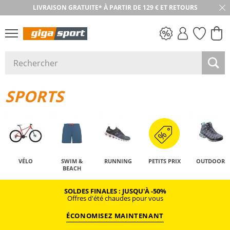
LIVRAISON GRATUITE* À PARTIR DE 129 € ET RETOURS
RETOUR SOUS 30 JOURS
PETITS PRIX
SPORTS
VÉLO
SWIM &
RUNNING
PETITS PRIX
OUTDOOR
BEACH
SOLDES FINALES : JUSQU'À -50%
Offres d'été chaudes pour vous
ÉCONOMISEZ MAINTENANT