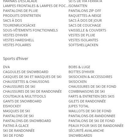
HARNAIS D’ESCALADE
SETS DE VIA FERRATA
LAMPES FRONTALES & LAMPES DE POCHE
ISOMATTEN
PANTALONS DE PLUIE
PANTALONS ZIP OFF
PRODUITS D’ENTRETIEN
RAQUETTES-A-NEIGE
SACS À DOS
SACS À DOS DE JOUR
TOURENRUCKSÄCKE
SACS DE COUCHAGE
SOUS-VÊTEMENTS FONCTIONNELS
VAISSELLE & COUVERTS
VESTES D’HIVER
VESTES DE PLUIE
VESTES HARDSHELL
VESTES ISOLANTES
VESTES POLAIRES
SOFTSHELLJACKEN
Sports d’hiver
DVA
BOBS & LUGE
CAGOULES DE SNOWBOARD
BOTTES D’HIVER
CASQUES DE SKI ET MASQUES DE SKI
SKISOCKEN & ACCESSOIRES
CHAUSSETTES & CHAUSSONS
SKISOCKEN
CHAUSSURES DE SKI
CHAUSSURES DE SKI DE FOND
CHAUSSURES DE SKI DE RANDONNÉE
COMBINAISONS DE SKI
COUTEAUX & MULTITOOLS
FARTS & ENTRETIEN DES SKIS
GANTS DE SNOWBOARD
GILETS DE RANDONNÉE
EISHOCKEY
JUPES TOTAL
MASQUES DE SKI
MAILLOTS DE SKI DE FOND
PANTALONS DE SKI
PANTALONS-DE-RANDONNEE
PANTALONS-DE-SNOWBOARD
PANTALONS DE SKI DE FOND
PATINS À GLACE
PEAUX POUR SKIS DE RANDONNÉE
SKI DE RANDONNÉE
SÉCURITÉ-AVALANCHE
SKI DE FOND
SNOWBOARDS