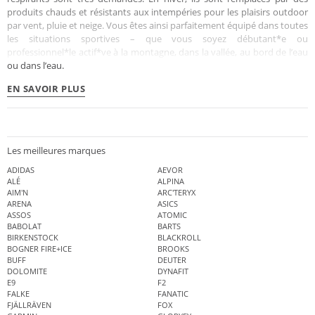
produits chauds et résistants aux intempéries pour les plaisirs outdoor
par vent, pluie et neige. Vous êtes ainsi parfaitement équipé dans toutes
les situations sportives – que vous soyez débutant*e ou
professionnel*le actif*ve à la montagne, dans la vallée, au bord de l’eau
ou dans l’eau.
EN SAVOIR PLUS
Les meilleures marques
ADIDAS
AEVOR
ALÉ
ALPINA
AIM'N
ARC'TERYX
ARENA
ASICS
ASSOS
ATOMIC
BABOLAT
BARTS
BIRKENSTOCK
BLACKROLL
BOGNER FIRE+ICE
BROOKS
BUFF
DEUTER
DOLOMITE
DYNAFIT
E9
F2
FALKE
FANATIC
FJÄLLRÄVEN
FOX