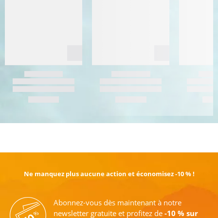
EN SAVOIR PLUS
Ne manquez plus aucune action et économisez -10 % !
Abonnez-vous dès maintenant à notre
newsletter gratuite et profitez de
-10 % sur