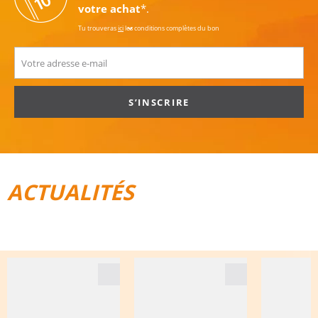
votre achat
*.
Tu trouveras
ici
les conditions complètes du bon
S’INSCRIRE
ACTUALITÉS
TOUT POUR LE VÉLO
BAGAGES DE VOYAGE