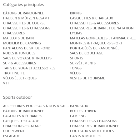
Catégories principales
BÂTONS DE RANDONNÉE
BIKINIS
HAUBEN & MÜTZEN GESAMT
CASQUETTES & CHAPEAUX
CHAUSSETTES DE COURSE
CHAUSSETTES & ACCESSOIRES
CHAUSSETTES & CHAUSSONS
CHAUSSURES DE BAIN ET DE NATATION
CHAUSSURES
LYCRAS
MAILLOTS DE BAIN
MATELAS GONFLABLES ET ANIMAUX FLOT
MOBILIER DE CAMPING
MONTRES & TRAQUEURS SPORT
PANTALONS DE SKI DE FOND
PORTE-BÉBÉS DE RANDONNÉE
ROBES & TUNIQUES
SACS DE COUCHAGE
SACS DE VOYAGE & TROLLEYS
SHORTS
SUP & ACCESSOIRES
SURVÊTEMENTS
TAPIS DE YOGA ET ACCESSOIRES
TONGS
TROTTINETTE
VÉLOS
VÉLOS ÉLECTRIQUES
VESTES DE TOURISME
VTT
Sports outdoor
ACCESSOIRES POUR SACS À DOS & SACS ÉTANCHES
BANDEAUX
BÂTONS DE RANDONNÉE
BOTTES D’HIVER
CAGOULES & ÉCHARPES
CAMPING
CASQUES D’ESCALADE
CHAUSSETTES & CHAUSSONS
CHAUSSONS-ESCALADE
CHAUSSURES DE RANDONNÉE
COUPE-VENT
COUTEAUX & MULTITOOLS
ESCALADE
GANTS & MOUFLES