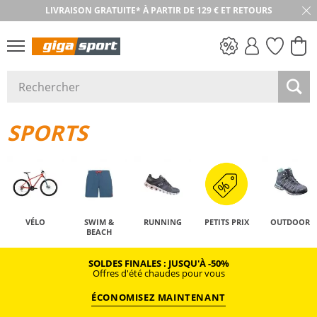
RETOUR SOUS 30 JOURS
PETITS PRIX
SPORTS
VÉLO
SWIM &
RUNNING
PETITS PRIX
OUTDOOR
BEACH
SOLDES FINALES : JUSQU'À -50%
Offres d'été chaudes pour vous
ÉCONOMISEZ MAINTENANT