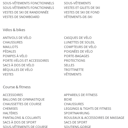
SOUS-VÊTEMENTS FONCTIONNELS
SOUS-VÊTEMENTS
SOUS-VÊTEMENTS FONCTIONNELS
VESTES ET GILETS DE SKI
VESTES DE SKI DE RANDONNÉE
VESTES DE SKI DE FOND
VESTES DE SNOWBOARD
VÊTEMENTS-DE-SKI
Vélos & bikes
ANTIVOLS DE VÉLO
CASQUES DE VÉLO
CHAUSSURES
LUNETTES DE SOLEIL
MAILLOTS
COMPTEURS DE VÉLO
PÉDALES
POIGNÉES DE VÉLO
POMPES À VÉLO
PORTE-BAGAGES
PORTE-VÉLOS ET ACCESSOIRES
PROTECTIONS
SACS À DOS DE VÉLO
SELLES
BÉQUILLES DE VÉLO
TROTTINETTE
VESTES
VÊTEMENTS
Course & fitness
ACCESSOIRES
APPAREILS DE FITNESS
BALLONS DE GYMNASTIQUE
BOXE
CHAUSSETTES DE COURSE
CHAUSSURES
CHEMISES
LEGGINGS & TIGHTS DE FITNESS
HALTÈRES
SPORTNAHRUNG
PANTALONS & COLLANTS
ROULEAUX & ACCESSOIRES DE MASSAGE
SACS À DOS DE SPORT
SACS DE SPORT
SOUS-VÊTEMENTS DE COURSE
SOUTIENS-GORGE