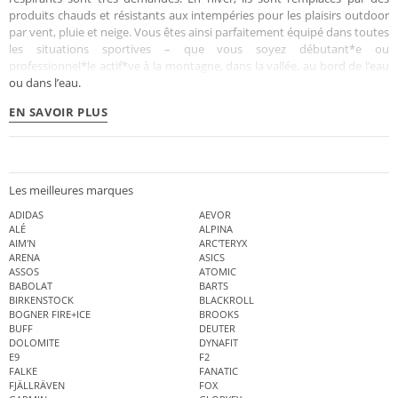
produits chauds et résistants aux intempéries pour les plaisirs outdoor
par vent, pluie et neige. Vous êtes ainsi parfaitement équipé dans toutes
les situations sportives – que vous soyez débutant*e ou
professionnel*le actif*ve à la montagne, dans la vallée, au bord de l’eau
ou dans l’eau.
EN SAVOIR PLUS
Les meilleures marques
ADIDAS
AEVOR
ALÉ
ALPINA
AIM'N
ARC'TERYX
ARENA
ASICS
ASSOS
ATOMIC
BABOLAT
BARTS
BIRKENSTOCK
BLACKROLL
BOGNER FIRE+ICE
BROOKS
BUFF
DEUTER
DOLOMITE
DYNAFIT
E9
F2
FALKE
FANATIC
FJÄLLRÄVEN
FOX