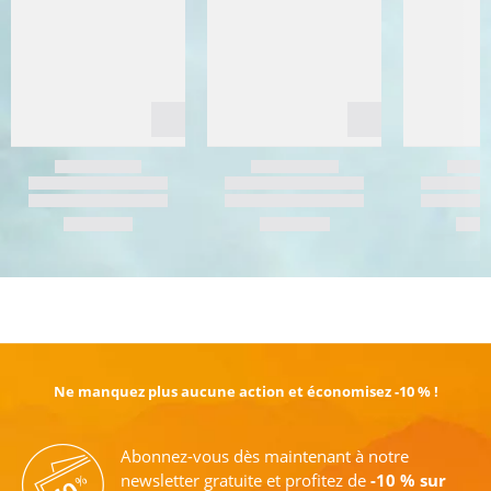
EN SAVOIR PLUS
Ne manquez plus aucune action et économisez -10 % !
Abonnez-vous dès maintenant à notre
newsletter gratuite et profitez de
-10 % sur