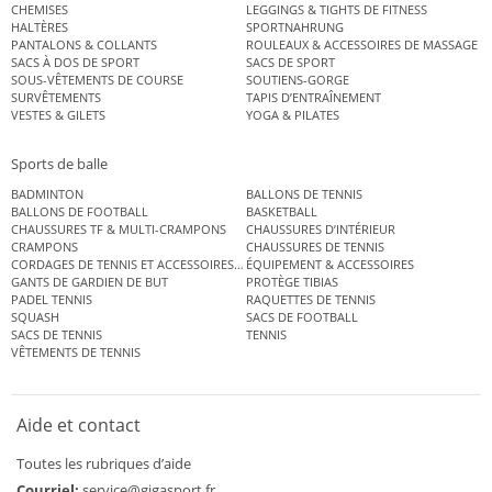
CHEMISES
LEGGINGS & TIGHTS DE FITNESS
HALTÈRES
SPORTNAHRUNG
PANTALONS & COLLANTS
ROULEAUX & ACCESSOIRES DE MASSAGE
SACS À DOS DE SPORT
SACS DE SPORT
SOUS-VÊTEMENTS DE COURSE
SOUTIENS-GORGE
SURVÊTEMENTS
TAPIS D’ENTRAÎNEMENT
VESTES & GILETS
YOGA & PILATES
Sports de balle
BADMINTON
BALLONS DE TENNIS
BALLONS DE FOOTBALL
BASKETBALL
CHAUSSURES TF & MULTI-CRAMPONS
CHAUSSURES D’INTÉRIEUR
CRAMPONS
CHAUSSURES DE TENNIS
CORDAGES DE TENNIS ET ACCESSOIRES DE TENNIS
ÉQUIPEMENT & ACCESSOIRES
GANTS DE GARDIEN DE BUT
PROTÈGE TIBIAS
PADEL TENNIS
RAQUETTES DE TENNIS
SQUASH
SACS DE FOOTBALL
SACS DE TENNIS
TENNIS
VÊTEMENTS DE TENNIS
Aide et contact
Toutes les rubriques d’aide
Courriel:
service@gigasport.fr