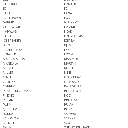
DOLOMITE
DYNAFIT
E9
F2
FALKE
FANATIC
FJÄLLRÄVEN
FOX
GARMIN
GLORYFY
GOREWEAR
HAMMER
HANWAG
HEAD
HOKA
HYDRO FLASK
ICEBREAKER
ICEPEAK
JAKO
KJUS
LA SPORTIVA
LEKI
LÖFFLER
LOWA
MAIER SPORTS
MAMMUT
MANDALA
MARTINI
MEINDL
MERU
MILLET
NIKE
O'NEILL
ONLY PLAY
ORTLIEB
ORTOVOX
OSPREY
PATAGONIA
PEAK PERFORMANCE
PEEROTON
PHENIX
POC
POLAR
PROTEST
PUKY
PUMA
QUIKSILVER
ROXY
RUKKA
SALEWA
SALOMON
SCARPA
SCHÖFFEL
SCOTT
SKINY
THE NORTH FACE