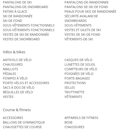
PANTALONS DE SKI
PANTALONS-DE-RANDONNEE
PANTALONS-DE-SNOWBOARD
PANTALONS DE SKI DE FOND
PATINS À GLACE
PEAUX POUR SKIS DE RANDONNÉE
SKI DE RANDONNÉE
SÉCURITÉ-AVALANCHE
SKI DE FOND
SNOWBOARDS
SOUS-VÊTEMENTS FONCTIONNELS
SOUS-VÊTEMENTS
SOUS-VÊTEMENTS FONCTIONNELS
VESTES ET GILETS DE SKI
VESTES DE SKI DE RANDONNÉE
VESTES DE SKI DE FOND
VESTES DE SNOWBOARD
VÊTEMENTS-DE-SKI
Vélos & bikes
ANTIVOLS DE VÉLO
CASQUES DE VÉLO
CHAUSSURES
LUNETTES DE SOLEIL
MAILLOTS
COMPTEURS DE VÉLO
PÉDALES
POIGNÉES DE VÉLO
POMPES À VÉLO
PORTE-BAGAGES
PORTE-VÉLOS ET ACCESSOIRES
PROTECTIONS
SACS À DOS DE VÉLO
SELLES
BÉQUILLES DE VÉLO
TROTTINETTE
VESTES
VÊTEMENTS
Course & fitness
ACCESSOIRES
APPAREILS DE FITNESS
BALLONS DE GYMNASTIQUE
BOXE
CHAUSSETTES DE COURSE
CHAUSSURES