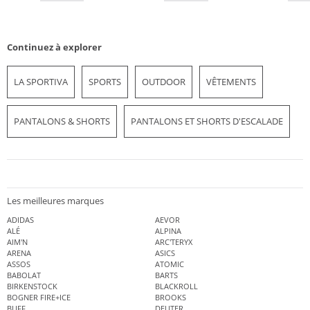
Continuez à explorer
LA SPORTIVA
SPORTS
OUTDOOR
VÊTEMENTS
PANTALONS & SHORTS
PANTALONS ET SHORTS D'ESCALADE
Les meilleures marques
ADIDAS
AEVOR
ALÉ
ALPINA
AIM'N
ARC'TERYX
ARENA
ASICS
ASSOS
ATOMIC
BABOLAT
BARTS
BIRKENSTOCK
BLACKROLL
BOGNER FIRE+ICE
BROOKS
BUFF
DEUTER