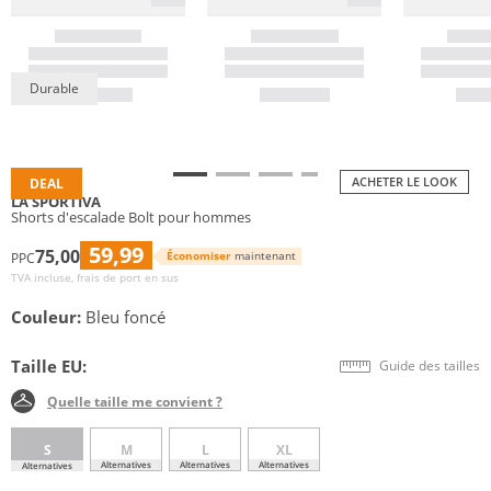
Durable
ACHETER LE LOOK
DEAL
LA SPORTIVA
Shorts d'escalade Bolt pour hommes
59,99
75,00
Économiser
maintenant
PPC
TVA incluse, frais de port en sus
Couleur:
Bleu foncé
Taille EU:
Guide des tailles
Quelle taille me convient ?
S
M
L
XL
Alternatives
Alternatives
Alternatives
Alternatives