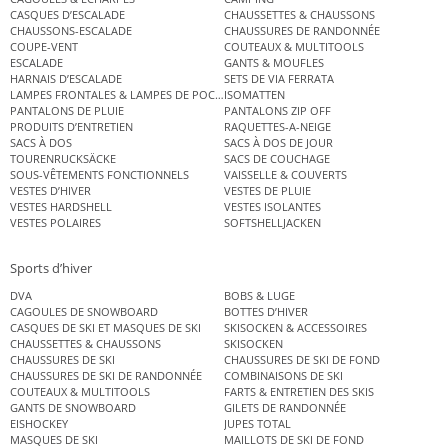
CASQUES D’ESCALADE
CHAUSSETTES & CHAUSSONS
CHAUSSONS-ESCALADE
CHAUSSURES DE RANDONNÉE
COUPE-VENT
COUTEAUX & MULTITOOLS
ESCALADE
GANTS & MOUFLES
HARNAIS D’ESCALADE
SETS DE VIA FERRATA
LAMPES FRONTALES & LAMPES DE POCHE
ISOMATTEN
PANTALONS DE PLUIE
PANTALONS ZIP OFF
PRODUITS D’ENTRETIEN
RAQUETTES-A-NEIGE
SACS À DOS
SACS À DOS DE JOUR
TOURENRUCKSÄCKE
SACS DE COUCHAGE
SOUS-VÊTEMENTS FONCTIONNELS
VAISSELLE & COUVERTS
VESTES D’HIVER
VESTES DE PLUIE
VESTES HARDSHELL
VESTES ISOLANTES
VESTES POLAIRES
SOFTSHELLJACKEN
Sports d’hiver
DVA
BOBS & LUGE
CAGOULES DE SNOWBOARD
BOTTES D’HIVER
CASQUES DE SKI ET MASQUES DE SKI
SKISOCKEN & ACCESSOIRES
CHAUSSETTES & CHAUSSONS
SKISOCKEN
CHAUSSURES DE SKI
CHAUSSURES DE SKI DE FOND
CHAUSSURES DE SKI DE RANDONNÉE
COMBINAISONS DE SKI
COUTEAUX & MULTITOOLS
FARTS & ENTRETIEN DES SKIS
GANTS DE SNOWBOARD
GILETS DE RANDONNÉE
EISHOCKEY
JUPES TOTAL
MASQUES DE SKI
MAILLOTS DE SKI DE FOND