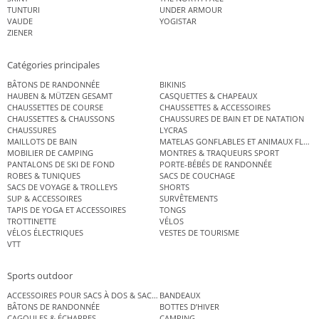
TUNTURI
UNDER ARMOUR
VAUDE
YOGISTAR
ZIENER
Catégories principales
BÂTONS DE RANDONNÉE
BIKINIS
HAUBEN & MÜTZEN GESAMT
CASQUETTES & CHAPEAUX
CHAUSSETTES DE COURSE
CHAUSSETTES & ACCESSOIRES
CHAUSSETTES & CHAUSSONS
CHAUSSURES DE BAIN ET DE NATATION
CHAUSSURES
LYCRAS
MAILLOTS DE BAIN
MATELAS GONFLABLES ET ANIMAUX FLOT
MOBILIER DE CAMPING
MONTRES & TRAQUEURS SPORT
PANTALONS DE SKI DE FOND
PORTE-BÉBÉS DE RANDONNÉE
ROBES & TUNIQUES
SACS DE COUCHAGE
SACS DE VOYAGE & TROLLEYS
SHORTS
SUP & ACCESSOIRES
SURVÊTEMENTS
TAPIS DE YOGA ET ACCESSOIRES
TONGS
TROTTINETTE
VÉLOS
VÉLOS ÉLECTRIQUES
VESTES DE TOURISME
VTT
Sports outdoor
ACCESSOIRES POUR SACS À DOS & SACS ÉTANCHES
BANDEAUX
BÂTONS DE RANDONNÉE
BOTTES D’HIVER
CAGOULES & ÉCHARPES
CAMPING