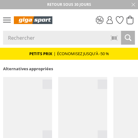
RETOUR SOUS 30 JOURS
PETITS PRIX
PETITS PRIX
|
ÉCONOMISEZ JUSQU'À -50 %
Alternatives appropriées