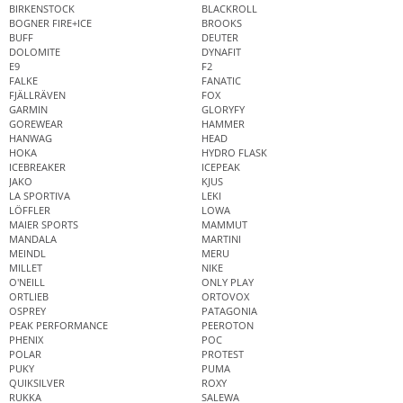
BIRKENSTOCK
BLACKROLL
BOGNER FIRE+ICE
BROOKS
BUFF
DEUTER
DOLOMITE
DYNAFIT
E9
F2
FALKE
FANATIC
FJÄLLRÄVEN
FOX
GARMIN
GLORYFY
GOREWEAR
HAMMER
HANWAG
HEAD
HOKA
HYDRO FLASK
ICEBREAKER
ICEPEAK
JAKO
KJUS
LA SPORTIVA
LEKI
LÖFFLER
LOWA
MAIER SPORTS
MAMMUT
MANDALA
MARTINI
MEINDL
MERU
MILLET
NIKE
O'NEILL
ONLY PLAY
ORTLIEB
ORTOVOX
OSPREY
PATAGONIA
PEAK PERFORMANCE
PEEROTON
PHENIX
POC
POLAR
PROTEST
PUKY
PUMA
QUIKSILVER
ROXY
RUKKA
SALEWA