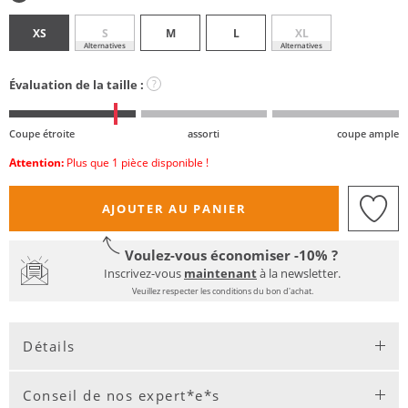
XS
S
M
L
XL
Alternatives
Alternatives
Évaluation de la taille :
?
Coupe étroite
assorti
coupe ample
Attention:
Plus que 1 pièce disponible !
AJOUTER AU PANIER
Voulez-vous économiser -10% ?
Inscrivez-vous
maintenant
à la newsletter.
Veuillez respecter les conditions du bon d'achat.
Détails
Conseil de nos expert*e*s