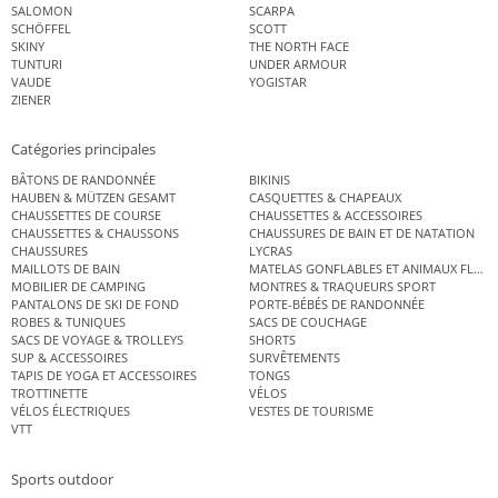
SALOMON
SCARPA
SCHÖFFEL
SCOTT
SKINY
THE NORTH FACE
TUNTURI
UNDER ARMOUR
VAUDE
YOGISTAR
ZIENER
Catégories principales
BÂTONS DE RANDONNÉE
BIKINIS
HAUBEN & MÜTZEN GESAMT
CASQUETTES & CHAPEAUX
CHAUSSETTES DE COURSE
CHAUSSETTES & ACCESSOIRES
CHAUSSETTES & CHAUSSONS
CHAUSSURES DE BAIN ET DE NATATION
CHAUSSURES
LYCRAS
MAILLOTS DE BAIN
MATELAS GONFLABLES ET ANIMAUX FLOT
MOBILIER DE CAMPING
MONTRES & TRAQUEURS SPORT
PANTALONS DE SKI DE FOND
PORTE-BÉBÉS DE RANDONNÉE
ROBES & TUNIQUES
SACS DE COUCHAGE
SACS DE VOYAGE & TROLLEYS
SHORTS
SUP & ACCESSOIRES
SURVÊTEMENTS
TAPIS DE YOGA ET ACCESSOIRES
TONGS
TROTTINETTE
VÉLOS
VÉLOS ÉLECTRIQUES
VESTES DE TOURISME
VTT
Sports outdoor