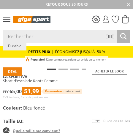
RETOUR SOUS 30 JOURS
PETITS PRIX
Durable
PETITS PRIX
|
ÉCONOMISEZ JUSQU'À -50 %
Populaire !
12 personnes regardent cet article en ce moment
ACHETER LE LOOK
DEAL
LA SPORTIVA
Short d'escalade Roots Femme
51,99
65,00
Économiser
maintenant
PPC
TVA incluse, frais de port en sus
Couleur:
Bleu foncé
Taille EU:
Guide des tailles
Quelle taille me convient ?