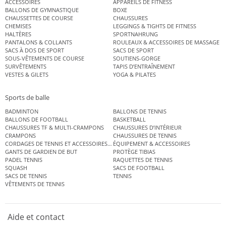
ACCESSOIRES
APPAREILS DE FITNESS
BALLONS DE GYMNASTIQUE
BOXE
CHAUSSETTES DE COURSE
CHAUSSURES
CHEMISES
LEGGINGS & TIGHTS DE FITNESS
HALTÈRES
SPORTNAHRUNG
PANTALONS & COLLANTS
ROULEAUX & ACCESSOIRES DE MASSAGE
SACS À DOS DE SPORT
SACS DE SPORT
SOUS-VÊTEMENTS DE COURSE
SOUTIENS-GORGE
SURVÊTEMENTS
TAPIS D’ENTRAÎNEMENT
VESTES & GILETS
YOGA & PILATES
Sports de balle
BADMINTON
BALLONS DE TENNIS
BALLONS DE FOOTBALL
BASKETBALL
CHAUSSURES TF & MULTI-CRAMPONS
CHAUSSURES D’INTÉRIEUR
CRAMPONS
CHAUSSURES DE TENNIS
CORDAGES DE TENNIS ET ACCESSOIRES DE TENNIS
ÉQUIPEMENT & ACCESSOIRES
GANTS DE GARDIEN DE BUT
PROTÈGE TIBIAS
PADEL TENNIS
RAQUETTES DE TENNIS
SQUASH
SACS DE FOOTBALL
SACS DE TENNIS
TENNIS
VÊTEMENTS DE TENNIS
Aide et contact