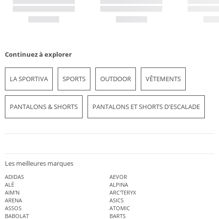
Continuez à explorer
LA SPORTIVA
SPORTS
OUTDOOR
VÊTEMENTS
PANTALONS & SHORTS
PANTALONS ET SHORTS D'ESCALADE
Les meilleures marques
ADIDAS
AEVOR
ALÉ
ALPINA
AIM'N
ARC'TERYX
ARENA
ASICS
ASSOS
ATOMIC
BABOLAT
BARTS