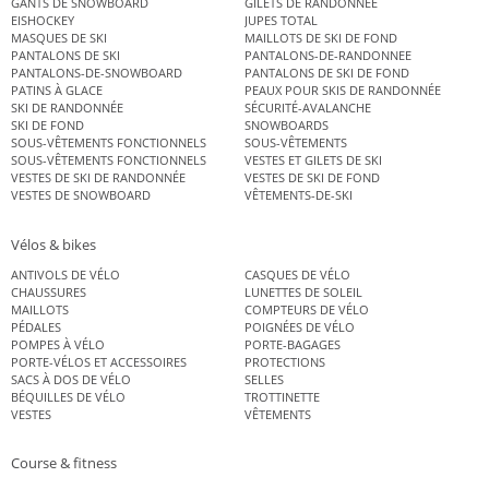
GANTS DE SNOWBOARD
GILETS DE RANDONNÉE
EISHOCKEY
JUPES TOTAL
MASQUES DE SKI
MAILLOTS DE SKI DE FOND
PANTALONS DE SKI
PANTALONS-DE-RANDONNEE
PANTALONS-DE-SNOWBOARD
PANTALONS DE SKI DE FOND
PATINS À GLACE
PEAUX POUR SKIS DE RANDONNÉE
SKI DE RANDONNÉE
SÉCURITÉ-AVALANCHE
SKI DE FOND
SNOWBOARDS
SOUS-VÊTEMENTS FONCTIONNELS
SOUS-VÊTEMENTS
SOUS-VÊTEMENTS FONCTIONNELS
VESTES ET GILETS DE SKI
VESTES DE SKI DE RANDONNÉE
VESTES DE SKI DE FOND
VESTES DE SNOWBOARD
VÊTEMENTS-DE-SKI
Vélos & bikes
ANTIVOLS DE VÉLO
CASQUES DE VÉLO
CHAUSSURES
LUNETTES DE SOLEIL
MAILLOTS
COMPTEURS DE VÉLO
PÉDALES
POIGNÉES DE VÉLO
POMPES À VÉLO
PORTE-BAGAGES
PORTE-VÉLOS ET ACCESSOIRES
PROTECTIONS
SACS À DOS DE VÉLO
SELLES
BÉQUILLES DE VÉLO
TROTTINETTE
VESTES
VÊTEMENTS
Course & fitness