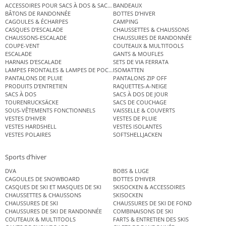
ACCESSOIRES POUR SACS À DOS & SACS ÉTANCHES
BANDEAUX
BÂTONS DE RANDONNÉE
BOTTES D’HIVER
CAGOULES & ÉCHARPES
CAMPING
CASQUES D’ESCALADE
CHAUSSETTES & CHAUSSONS
CHAUSSONS-ESCALADE
CHAUSSURES DE RANDONNÉE
COUPE-VENT
COUTEAUX & MULTITOOLS
ESCALADE
GANTS & MOUFLES
HARNAIS D’ESCALADE
SETS DE VIA FERRATA
LAMPES FRONTALES & LAMPES DE POCHE
ISOMATTEN
PANTALONS DE PLUIE
PANTALONS ZIP OFF
PRODUITS D’ENTRETIEN
RAQUETTES-A-NEIGE
SACS À DOS
SACS À DOS DE JOUR
TOURENRUCKSÄCKE
SACS DE COUCHAGE
SOUS-VÊTEMENTS FONCTIONNELS
VAISSELLE & COUVERTS
VESTES D’HIVER
VESTES DE PLUIE
VESTES HARDSHELL
VESTES ISOLANTES
VESTES POLAIRES
SOFTSHELLJACKEN
Sports d’hiver
DVA
BOBS & LUGE
CAGOULES DE SNOWBOARD
BOTTES D’HIVER
CASQUES DE SKI ET MASQUES DE SKI
SKISOCKEN & ACCESSOIRES
CHAUSSETTES & CHAUSSONS
SKISOCKEN
CHAUSSURES DE SKI
CHAUSSURES DE SKI DE FOND
CHAUSSURES DE SKI DE RANDONNÉE
COMBINAISONS DE SKI
COUTEAUX & MULTITOOLS
FARTS & ENTRETIEN DES SKIS