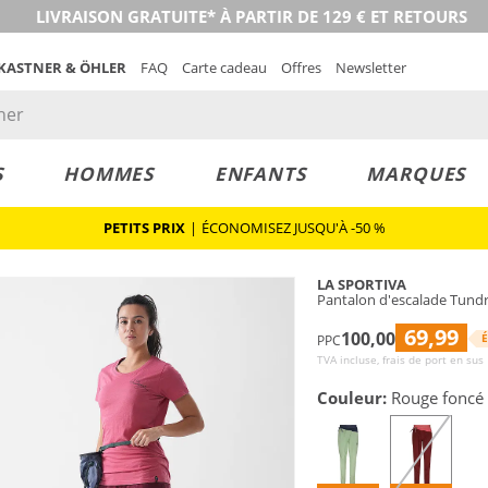
LIVRAISON GRATUITE* À PARTIR DE 129 € ET RETOURS
 KASTNER & ÖHLER
FAQ
Carte cadeau
Offres
Newsletter
S
HOMMES
ENFANTS
MARQUES
PETITS PRIX
|
ÉCONOMISEZ JUSQU'À -50 %
LA SPORTIVA
Pantalon d'escalade Tund
69,99
100,00
É
PPC
TVA incluse, frais de port en sus
Couleur:
Rouge foncé