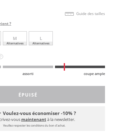
Guide des tailles
vient ?
M
L
Alternatives
Alternatives
?
assorti
coupe ample
ÉPUISÉ
Voulez-vous économiser -10% ?
crivez-vous
maintenant
à la newsletter.
Veuillez respecter les conditions du bon d'achat.