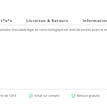
rt*e*s
Livraison & Retours
Informatio
talon d'escalade léger en coton biologique est doté de poches avant et arr
rtir de 129 €
Achat sur compte
Retours gratuits