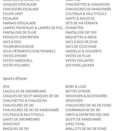
CASQUES D’ESCALADE
CHAUSSETTES & CHAUSSONS
CHAUSSONS-ESCALADE
CHAUSSURES DE RANDONNÉE
COUPE-VENT
COUTEAUX & MULTITOOLS
ESCALADE
GANTS & MOUFLES
HARNAIS D’ESCALADE
SETS DE VIA FERRATA
LAMPES FRONTALES & LAMPES DE POCHE
ISOMATTEN
PANTALONS DE PLUIE
PANTALONS ZIP OFF
PRODUITS D’ENTRETIEN
RAQUETTES-A-NEIGE
SACS À DOS
SACS À DOS DE JOUR
TOURENRUCKSÄCKE
SACS DE COUCHAGE
SOUS-VÊTEMENTS FONCTIONNELS
VAISSELLE & COUVERTS
VESTES D’HIVER
VESTES DE PLUIE
VESTES HARDSHELL
VESTES ISOLANTES
VESTES POLAIRES
SOFTSHELLJACKEN
Sports d’hiver
DVA
BOBS & LUGE
CAGOULES DE SNOWBOARD
BOTTES D’HIVER
CASQUES DE SKI ET MASQUES DE SKI
SKISOCKEN & ACCESSOIRES
CHAUSSETTES & CHAUSSONS
SKISOCKEN
CHAUSSURES DE SKI
CHAUSSURES DE SKI DE FOND
CHAUSSURES DE SKI DE RANDONNÉE
COMBINAISONS DE SKI
COUTEAUX & MULTITOOLS
FARTS & ENTRETIEN DES SKIS
GANTS DE SNOWBOARD
GILETS DE RANDONNÉE
EISHOCKEY
JUPES TOTAL
MASQUES DE SKI
MAILLOTS DE SKI DE FOND