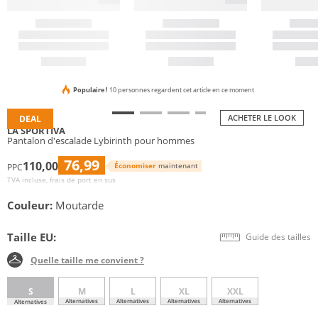
Populaire !
10 personnes regardent cet article en ce moment
ACHETER LE LOOK
DEAL
LA SPORTIVA
Pantalon d'escalade Lybirinth pour hommes
76,99
110,00
Économiser
maintenant
PPC
TVA incluse, frais de port en sus
Couleur:
Moutarde
Taille EU:
Guide des tailles
Quelle taille me convient ?
S
M
L
XL
XXL
Alternatives
Alternatives
Alternatives
Alternatives
Alternatives