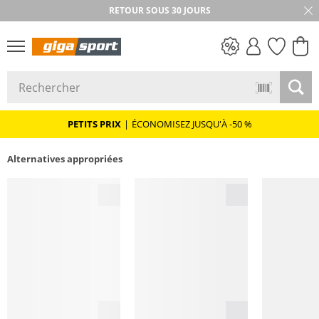
RETOUR SOUS 30 JOURS
PETITS PRIX
PETITS PRIX
|
ÉCONOMISEZ JUSQU'À -50 %
Alternatives appropriées