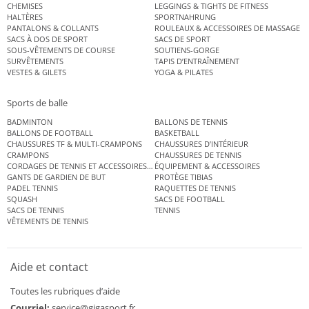
CHEMISES
LEGGINGS & TIGHTS DE FITNESS
HALTÈRES
SPORTNAHRUNG
PANTALONS & COLLANTS
ROULEAUX & ACCESSOIRES DE MASSAGE
SACS À DOS DE SPORT
SACS DE SPORT
SOUS-VÊTEMENTS DE COURSE
SOUTIENS-GORGE
SURVÊTEMENTS
TAPIS D’ENTRAÎNEMENT
VESTES & GILETS
YOGA & PILATES
Sports de balle
BADMINTON
BALLONS DE TENNIS
BALLONS DE FOOTBALL
BASKETBALL
CHAUSSURES TF & MULTI-CRAMPONS
CHAUSSURES D’INTÉRIEUR
CRAMPONS
CHAUSSURES DE TENNIS
CORDAGES DE TENNIS ET ACCESSOIRES DE TENNIS
ÉQUIPEMENT & ACCESSOIRES
GANTS DE GARDIEN DE BUT
PROTÈGE TIBIAS
PADEL TENNIS
RAQUETTES DE TENNIS
SQUASH
SACS DE FOOTBALL
SACS DE TENNIS
TENNIS
VÊTEMENTS DE TENNIS
Aide et contact
Toutes les rubriques d’aide
Courriel:
service@gigasport.fr