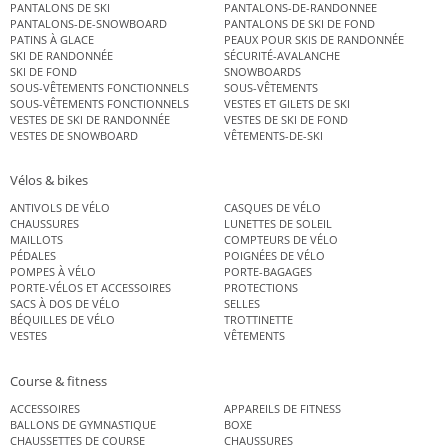
PANTALONS DE SKI
PANTALONS-DE-RANDONNEE
PANTALONS-DE-SNOWBOARD
PANTALONS DE SKI DE FOND
PATINS À GLACE
PEAUX POUR SKIS DE RANDONNÉE
SKI DE RANDONNÉE
SÉCURITÉ-AVALANCHE
SKI DE FOND
SNOWBOARDS
SOUS-VÊTEMENTS FONCTIONNELS
SOUS-VÊTEMENTS
SOUS-VÊTEMENTS FONCTIONNELS
VESTES ET GILETS DE SKI
VESTES DE SKI DE RANDONNÉE
VESTES DE SKI DE FOND
VESTES DE SNOWBOARD
VÊTEMENTS-DE-SKI
Vélos & bikes
ANTIVOLS DE VÉLO
CASQUES DE VÉLO
CHAUSSURES
LUNETTES DE SOLEIL
MAILLOTS
COMPTEURS DE VÉLO
PÉDALES
POIGNÉES DE VÉLO
POMPES À VÉLO
PORTE-BAGAGES
PORTE-VÉLOS ET ACCESSOIRES
PROTECTIONS
SACS À DOS DE VÉLO
SELLES
BÉQUILLES DE VÉLO
TROTTINETTE
VESTES
VÊTEMENTS
Course & fitness
ACCESSOIRES
APPAREILS DE FITNESS
BALLONS DE GYMNASTIQUE
BOXE
CHAUSSETTES DE COURSE
CHAUSSURES