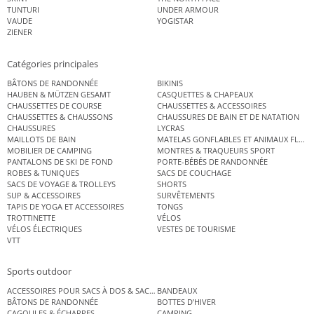
TUNTURI
UNDER ARMOUR
VAUDE
YOGISTAR
ZIENER
Catégories principales
BÂTONS DE RANDONNÉE
BIKINIS
HAUBEN & MÜTZEN GESAMT
CASQUETTES & CHAPEAUX
CHAUSSETTES DE COURSE
CHAUSSETTES & ACCESSOIRES
CHAUSSETTES & CHAUSSONS
CHAUSSURES DE BAIN ET DE NATATION
CHAUSSURES
LYCRAS
MAILLOTS DE BAIN
MATELAS GONFLABLES ET ANIMAUX FLOT
MOBILIER DE CAMPING
MONTRES & TRAQUEURS SPORT
PANTALONS DE SKI DE FOND
PORTE-BÉBÉS DE RANDONNÉE
ROBES & TUNIQUES
SACS DE COUCHAGE
SACS DE VOYAGE & TROLLEYS
SHORTS
SUP & ACCESSOIRES
SURVÊTEMENTS
TAPIS DE YOGA ET ACCESSOIRES
TONGS
TROTTINETTE
VÉLOS
VÉLOS ÉLECTRIQUES
VESTES DE TOURISME
VTT
Sports outdoor
ACCESSOIRES POUR SACS À DOS & SACS ÉTANCHES
BANDEAUX
BÂTONS DE RANDONNÉE
BOTTES D’HIVER
CAGOULES & ÉCHARPES
CAMPING