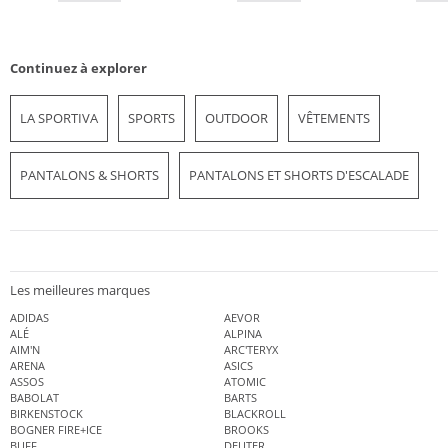
Continuez à explorer
LA SPORTIVA
SPORTS
OUTDOOR
VÊTEMENTS
PANTALONS & SHORTS
PANTALONS ET SHORTS D'ESCALADE
Les meilleures marques
ADIDAS
AEVOR
ALÉ
ALPINA
AIM'N
ARC'TERYX
ARENA
ASICS
ASSOS
ATOMIC
BABOLAT
BARTS
BIRKENSTOCK
BLACKROLL
BOGNER FIRE+ICE
BROOKS
BUFF
DEUTER