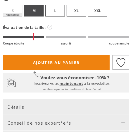
S
M
L
XL
XXL
Alternatives
Évaluation de la taille :
?
Coupe étroite
assorti
coupe ample
AJOUTER AU PANIER
Voulez-vous économiser -10% ?
Inscrivez-vous
maintenant
à la newsletter.
Veuillez respecter les conditions du bon d'achat.
Détails
Conseil de nos expert*e*s