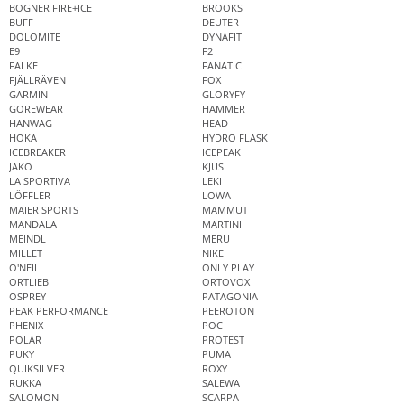
BOGNER FIRE+ICE
BROOKS
BUFF
DEUTER
DOLOMITE
DYNAFIT
E9
F2
FALKE
FANATIC
FJÄLLRÄVEN
FOX
GARMIN
GLORYFY
GOREWEAR
HAMMER
HANWAG
HEAD
HOKA
HYDRO FLASK
ICEBREAKER
ICEPEAK
JAKO
KJUS
LA SPORTIVA
LEKI
LÖFFLER
LOWA
MAIER SPORTS
MAMMUT
MANDALA
MARTINI
MEINDL
MERU
MILLET
NIKE
O'NEILL
ONLY PLAY
ORTLIEB
ORTOVOX
OSPREY
PATAGONIA
PEAK PERFORMANCE
PEEROTON
PHENIX
POC
POLAR
PROTEST
PUKY
PUMA
QUIKSILVER
ROXY
RUKKA
SALEWA
SALOMON
SCARPA