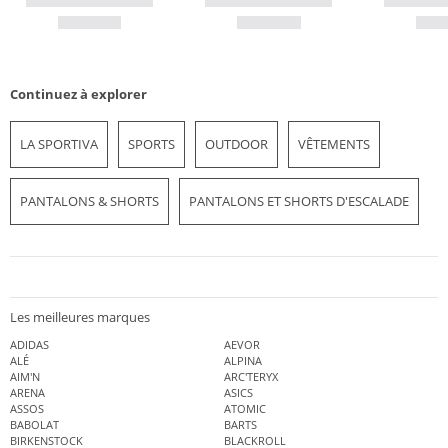
Continuez à explorer
LA SPORTIVA
SPORTS
OUTDOOR
VÊTEMENTS
PANTALONS & SHORTS
PANTALONS ET SHORTS D'ESCALADE
Les meilleures marques
ADIDAS
AEVOR
ALÉ
ALPINA
AIM'N
ARC'TERYX
ARENA
ASICS
ASSOS
ATOMIC
BABOLAT
BARTS
BIRKENSTOCK
BLACKROLL