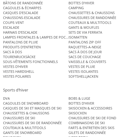
BÂTONS DE RANDONNÉE
BOTTES D’HIVER
CAGOULES & ÉCHARPES
CAMPING
CASQUES D’ESCALADE
CHAUSSETTES & CHAUSSONS
CHAUSSONS-ESCALADE
CHAUSSURES DE RANDONNÉE
COUPE-VENT
COUTEAUX & MULTITOOLS
ESCALADE
GANTS & MOUFLES
HARNAIS D’ESCALADE
SETS DE VIA FERRATA
LAMPES FRONTALES & LAMPES DE POCHE
ISOMATTEN
PANTALONS DE PLUIE
PANTALONS ZIP OFF
PRODUITS D’ENTRETIEN
RAQUETTES-A-NEIGE
SACS À DOS
SACS À DOS DE JOUR
TOURENRUCKSÄCKE
SACS DE COUCHAGE
SOUS-VÊTEMENTS FONCTIONNELS
VAISSELLE & COUVERTS
VESTES D’HIVER
VESTES DE PLUIE
VESTES HARDSHELL
VESTES ISOLANTES
VESTES POLAIRES
SOFTSHELLJACKEN
Sports d’hiver
DVA
BOBS & LUGE
CAGOULES DE SNOWBOARD
BOTTES D’HIVER
CASQUES DE SKI ET MASQUES DE SKI
SKISOCKEN & ACCESSOIRES
CHAUSSETTES & CHAUSSONS
SKISOCKEN
CHAUSSURES DE SKI
CHAUSSURES DE SKI DE FOND
CHAUSSURES DE SKI DE RANDONNÉE
COMBINAISONS DE SKI
COUTEAUX & MULTITOOLS
FARTS & ENTRETIEN DES SKIS
GANTS DE SNOWBOARD
GILETS DE RANDONNÉE