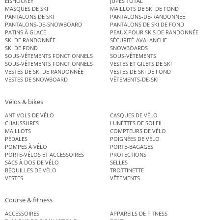
EISHOCKEY
JUPES TOTAL
MASQUES DE SKI
MAILLOTS DE SKI DE FOND
PANTALONS DE SKI
PANTALONS-DE-RANDONNEE
PANTALONS-DE-SNOWBOARD
PANTALONS DE SKI DE FOND
PATINS À GLACE
PEAUX POUR SKIS DE RANDONNÉE
SKI DE RANDONNÉE
SÉCURITÉ-AVALANCHE
SKI DE FOND
SNOWBOARDS
SOUS-VÊTEMENTS FONCTIONNELS
SOUS-VÊTEMENTS
SOUS-VÊTEMENTS FONCTIONNELS
VESTES ET GILETS DE SKI
VESTES DE SKI DE RANDONNÉE
VESTES DE SKI DE FOND
VESTES DE SNOWBOARD
VÊTEMENTS-DE-SKI
Vélos & bikes
ANTIVOLS DE VÉLO
CASQUES DE VÉLO
CHAUSSURES
LUNETTES DE SOLEIL
MAILLOTS
COMPTEURS DE VÉLO
PÉDALES
POIGNÉES DE VÉLO
POMPES À VÉLO
PORTE-BAGAGES
PORTE-VÉLOS ET ACCESSOIRES
PROTECTIONS
SACS À DOS DE VÉLO
SELLES
BÉQUILLES DE VÉLO
TROTTINETTE
VESTES
VÊTEMENTS
Course & fitness
ACCESSOIRES
APPAREILS DE FITNESS