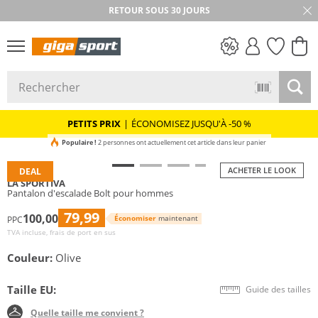
RETOUR SOUS 30 JOURS
PETITS PRIX
PETITS PRIX
|
ÉCONOMISEZ JUSQU'À -50 %
Populaire !
2 personnes ont actuellement cet article dans leur panier
ACHETER LE LOOK
DEAL
LA SPORTIVA
Pantalon d'escalade Bolt pour hommes
79,99
100,00
Économiser
maintenant
PPC
TVA incluse, frais de port en sus
Couleur:
Olive
Taille EU:
Guide des tailles
Quelle taille me convient ?