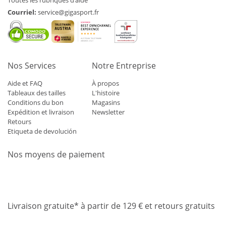
Toutes les rubriques d’aide
Courriel:
service@gigasport.fr
Nos Services
Notre Entreprise
Aide et FAQ
À propos
Tableaux des tailles
L'histoire
Conditions du bon
Magasins
Expédition et livraison
Newsletter
Retours
Etiqueta de devolución
Nos moyens de paiement
Mastercard
Visa
Diners
Applepay
Amazon
Paypal
Klarn
Livraison gratuite* à partir de 129 € et retours gratuits