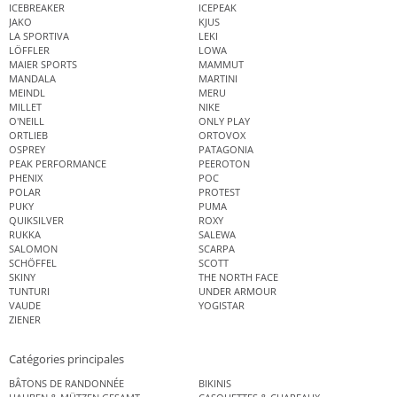
ICEBREAKER
ICEPEAK
JAKO
KJUS
LA SPORTIVA
LEKI
LÖFFLER
LOWA
MAIER SPORTS
MAMMUT
MANDALA
MARTINI
MEINDL
MERU
MILLET
NIKE
O'NEILL
ONLY PLAY
ORTLIEB
ORTOVOX
OSPREY
PATAGONIA
PEAK PERFORMANCE
PEEROTON
PHENIX
POC
POLAR
PROTEST
PUKY
PUMA
QUIKSILVER
ROXY
RUKKA
SALEWA
SALOMON
SCARPA
SCHÖFFEL
SCOTT
SKINY
THE NORTH FACE
TUNTURI
UNDER ARMOUR
VAUDE
YOGISTAR
ZIENER
Catégories principales
BÂTONS DE RANDONNÉE
BIKINIS