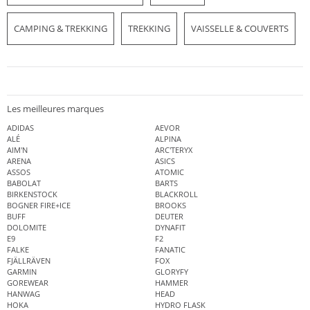
CAMPING & TREKKING
TREKKING
VAISSELLE & COUVERTS
Les meilleures marques
ADIDAS
AEVOR
ALÉ
ALPINA
AIM'N
ARC'TERYX
ARENA
ASICS
ASSOS
ATOMIC
BABOLAT
BARTS
BIRKENSTOCK
BLACKROLL
BOGNER FIRE+ICE
BROOKS
BUFF
DEUTER
DOLOMITE
DYNAFIT
E9
F2
FALKE
FANATIC
FJÄLLRÄVEN
FOX
GARMIN
GLORYFY
GOREWEAR
HAMMER
HANWAG
HEAD
HOKA
HYDRO FLASK