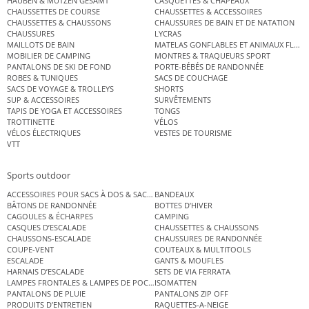
HAUBEN & MÜTZEN GESAMT
CASQUETTES & CHAPEAUX
CHAUSSETTES DE COURSE
CHAUSSETTES & ACCESSOIRES
CHAUSSETTES & CHAUSSONS
CHAUSSURES DE BAIN ET DE NATATION
CHAUSSURES
LYCRAS
MAILLOTS DE BAIN
MATELAS GONFLABLES ET ANIMAUX FLOT
MOBILIER DE CAMPING
MONTRES & TRAQUEURS SPORT
PANTALONS DE SKI DE FOND
PORTE-BÉBÉS DE RANDONNÉE
ROBES & TUNIQUES
SACS DE COUCHAGE
SACS DE VOYAGE & TROLLEYS
SHORTS
SUP & ACCESSOIRES
SURVÊTEMENTS
TAPIS DE YOGA ET ACCESSOIRES
TONGS
TROTTINETTE
VÉLOS
VÉLOS ÉLECTRIQUES
VESTES DE TOURISME
VTT
Sports outdoor
ACCESSOIRES POUR SACS À DOS & SACS ÉTANCHES
BANDEAUX
BÂTONS DE RANDONNÉE
BOTTES D’HIVER
CAGOULES & ÉCHARPES
CAMPING
CASQUES D’ESCALADE
CHAUSSETTES & CHAUSSONS
CHAUSSONS-ESCALADE
CHAUSSURES DE RANDONNÉE
COUPE-VENT
COUTEAUX & MULTITOOLS
ESCALADE
GANTS & MOUFLES
HARNAIS D’ESCALADE
SETS DE VIA FERRATA
LAMPES FRONTALES & LAMPES DE POCHE
ISOMATTEN
PANTALONS DE PLUIE
PANTALONS ZIP OFF
PRODUITS D’ENTRETIEN
RAQUETTES-A-NEIGE