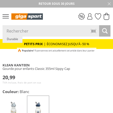
RETOUR SOUS 30 JOURS
PETITS PRIX
Durable
PETITS PRIX
|
ÉCONOMISEZ JUSQU'À -50 %
Populaire !
9 personnes ont actuellement cet article dans leur panier
KLEAN KANTEEN
Gourde pour enfants Classic 355ml Sippy Cap
20,99
TVA incluse, frais de port en sus
Couleur:
Blanc