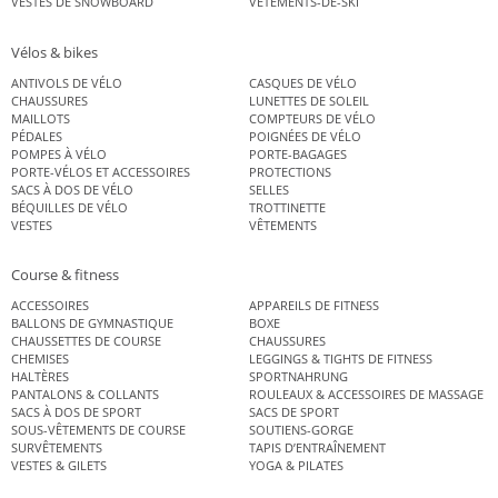
VESTES DE SNOWBOARD
VÊTEMENTS-DE-SKI
Vélos & bikes
ANTIVOLS DE VÉLO
CASQUES DE VÉLO
CHAUSSURES
LUNETTES DE SOLEIL
MAILLOTS
COMPTEURS DE VÉLO
PÉDALES
POIGNÉES DE VÉLO
POMPES À VÉLO
PORTE-BAGAGES
PORTE-VÉLOS ET ACCESSOIRES
PROTECTIONS
SACS À DOS DE VÉLO
SELLES
BÉQUILLES DE VÉLO
TROTTINETTE
VESTES
VÊTEMENTS
Course & fitness
ACCESSOIRES
APPAREILS DE FITNESS
BALLONS DE GYMNASTIQUE
BOXE
CHAUSSETTES DE COURSE
CHAUSSURES
CHEMISES
LEGGINGS & TIGHTS DE FITNESS
HALTÈRES
SPORTNAHRUNG
PANTALONS & COLLANTS
ROULEAUX & ACCESSOIRES DE MASSAGE
SACS À DOS DE SPORT
SACS DE SPORT
SOUS-VÊTEMENTS DE COURSE
SOUTIENS-GORGE
SURVÊTEMENTS
TAPIS D’ENTRAÎNEMENT
VESTES & GILETS
YOGA & PILATES