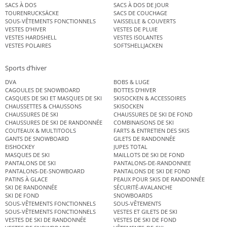
SACS À DOS
SACS À DOS DE JOUR
TOURENRUCKSÄCKE
SACS DE COUCHAGE
SOUS-VÊTEMENTS FONCTIONNELS
VAISSELLE & COUVERTS
VESTES D’HIVER
VESTES DE PLUIE
VESTES HARDSHELL
VESTES ISOLANTES
VESTES POLAIRES
SOFTSHELLJACKEN
Sports d’hiver
DVA
BOBS & LUGE
CAGOULES DE SNOWBOARD
BOTTES D’HIVER
CASQUES DE SKI ET MASQUES DE SKI
SKISOCKEN & ACCESSOIRES
CHAUSSETTES & CHAUSSONS
SKISOCKEN
CHAUSSURES DE SKI
CHAUSSURES DE SKI DE FOND
CHAUSSURES DE SKI DE RANDONNÉE
COMBINAISONS DE SKI
COUTEAUX & MULTITOOLS
FARTS & ENTRETIEN DES SKIS
GANTS DE SNOWBOARD
GILETS DE RANDONNÉE
EISHOCKEY
JUPES TOTAL
MASQUES DE SKI
MAILLOTS DE SKI DE FOND
PANTALONS DE SKI
PANTALONS-DE-RANDONNEE
PANTALONS-DE-SNOWBOARD
PANTALONS DE SKI DE FOND
PATINS À GLACE
PEAUX POUR SKIS DE RANDONNÉE
SKI DE RANDONNÉE
SÉCURITÉ-AVALANCHE
SKI DE FOND
SNOWBOARDS
SOUS-VÊTEMENTS FONCTIONNELS
SOUS-VÊTEMENTS
SOUS-VÊTEMENTS FONCTIONNELS
VESTES ET GILETS DE SKI
VESTES DE SKI DE RANDONNÉE
VESTES DE SKI DE FOND