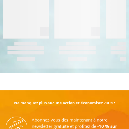
EN SAVOIR PLUS
Ne manquez plus aucune action et économisez -10 % !
Abonnez-vous dès maintenant à notre
newsletter gratuite et profitez de
-10 % sur