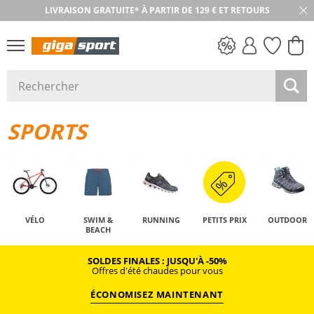
LIVRAISON GRATUITE* À PARTIR DE 129 € ET RETOURS
RETOUR SOUS 30 JOURS
PETITS PRIX
SPORTS
VÉLO
SWIM &
RUNNING
PETITS PRIX
OUTDOOR
BEACH
SOLDES FINALES : JUSQU'À -50%
Offres d'été chaudes pour vous
ÉCONOMISEZ MAINTENANT