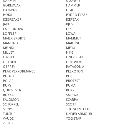
GARMIN
GLORYFY
GOREWEAR
HAMMER
HANWAG
HEAD
HOKA
HYDRO FLASK
ICEBREAKER
ICEPEAK
JAKO
KJUS
LA SPORTIVA
LEKI
LÖFFLER
LOWA
MAIER SPORTS
MAMMUT
MANDALA
MARTINI
MEINDL
MERU
MILLET
NIKE
O'NEILL
ONLY PLAY
ORTLIEB
ORTOVOX
OSPREY
PATAGONIA
PEAK PERFORMANCE
PEEROTON
PHENIX
POC
POLAR
PROTEST
PUKY
PUMA
QUIKSILVER
ROXY
RUKKA
SALEWA
SALOMON
SCARPA
SCHÖFFEL
SCOTT
SKINY
THE NORTH FACE
TUNTURI
UNDER ARMOUR
VAUDE
YOGISTAR
ZIENER