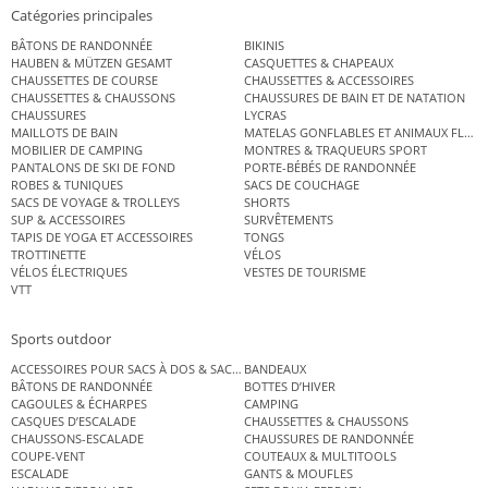
Catégories principales
BÂTONS DE RANDONNÉE
BIKINIS
HAUBEN & MÜTZEN GESAMT
CASQUETTES & CHAPEAUX
CHAUSSETTES DE COURSE
CHAUSSETTES & ACCESSOIRES
CHAUSSETTES & CHAUSSONS
CHAUSSURES DE BAIN ET DE NATATION
CHAUSSURES
LYCRAS
MAILLOTS DE BAIN
MATELAS GONFLABLES ET ANIMAUX FLOT
MOBILIER DE CAMPING
MONTRES & TRAQUEURS SPORT
PANTALONS DE SKI DE FOND
PORTE-BÉBÉS DE RANDONNÉE
ROBES & TUNIQUES
SACS DE COUCHAGE
SACS DE VOYAGE & TROLLEYS
SHORTS
SUP & ACCESSOIRES
SURVÊTEMENTS
TAPIS DE YOGA ET ACCESSOIRES
TONGS
TROTTINETTE
VÉLOS
VÉLOS ÉLECTRIQUES
VESTES DE TOURISME
VTT
Sports outdoor
ACCESSOIRES POUR SACS À DOS & SACS ÉTANCHES
BANDEAUX
BÂTONS DE RANDONNÉE
BOTTES D’HIVER
CAGOULES & ÉCHARPES
CAMPING
CASQUES D’ESCALADE
CHAUSSETTES & CHAUSSONS
CHAUSSONS-ESCALADE
CHAUSSURES DE RANDONNÉE
COUPE-VENT
COUTEAUX & MULTITOOLS
ESCALADE
GANTS & MOUFLES