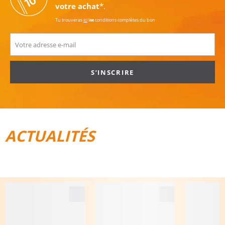
votre achat
*.
Tu trouveras
ici
les conditions complètes du bon
S’INSCRIRE
ACTUALITÉS
TOUT POUR LE VÉLO
BAGAGES DE VOYAGE