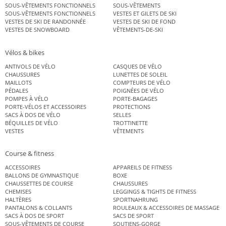
SOUS-VÊTEMENTS FONCTIONNELS
SOUS-VÊTEMENTS
SOUS-VÊTEMENTS FONCTIONNELS
VESTES ET GILETS DE SKI
VESTES DE SKI DE RANDONNÉE
VESTES DE SKI DE FOND
VESTES DE SNOWBOARD
VÊTEMENTS-DE-SKI
Vélos & bikes
ANTIVOLS DE VÉLO
CASQUES DE VÉLO
CHAUSSURES
LUNETTES DE SOLEIL
MAILLOTS
COMPTEURS DE VÉLO
PÉDALES
POIGNÉES DE VÉLO
POMPES À VÉLO
PORTE-BAGAGES
PORTE-VÉLOS ET ACCESSOIRES
PROTECTIONS
SACS À DOS DE VÉLO
SELLES
BÉQUILLES DE VÉLO
TROTTINETTE
VESTES
VÊTEMENTS
Course & fitness
ACCESSOIRES
APPAREILS DE FITNESS
BALLONS DE GYMNASTIQUE
BOXE
CHAUSSETTES DE COURSE
CHAUSSURES
CHEMISES
LEGGINGS & TIGHTS DE FITNESS
HALTÈRES
SPORTNAHRUNG
PANTALONS & COLLANTS
ROULEAUX & ACCESSOIRES DE MASSAGE
SACS À DOS DE SPORT
SACS DE SPORT
SOUS-VÊTEMENTS DE COURSE
SOUTIENS-GORGE