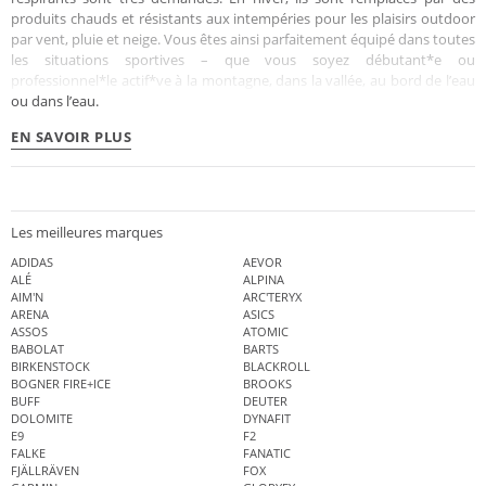
produits chauds et résistants aux intempéries pour les plaisirs outdoor
par vent, pluie et neige. Vous êtes ainsi parfaitement équipé dans toutes
les situations sportives – que vous soyez débutant*e ou
professionnel*le actif*ve à la montagne, dans la vallée, au bord de l’eau
ou dans l’eau.
EN SAVOIR PLUS
Les meilleures marques
ADIDAS
AEVOR
ALÉ
ALPINA
AIM'N
ARC'TERYX
ARENA
ASICS
ASSOS
ATOMIC
BABOLAT
BARTS
BIRKENSTOCK
BLACKROLL
BOGNER FIRE+ICE
BROOKS
BUFF
DEUTER
DOLOMITE
DYNAFIT
E9
F2
FALKE
FANATIC
FJÄLLRÄVEN
FOX