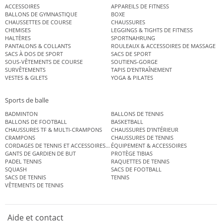
ACCESSOIRES
APPAREILS DE FITNESS
BALLONS DE GYMNASTIQUE
BOXE
CHAUSSETTES DE COURSE
CHAUSSURES
CHEMISES
LEGGINGS & TIGHTS DE FITNESS
HALTÈRES
SPORTNAHRUNG
PANTALONS & COLLANTS
ROULEAUX & ACCESSOIRES DE MASSAGE
SACS À DOS DE SPORT
SACS DE SPORT
SOUS-VÊTEMENTS DE COURSE
SOUTIENS-GORGE
SURVÊTEMENTS
TAPIS D’ENTRAÎNEMENT
VESTES & GILETS
YOGA & PILATES
Sports de balle
BADMINTON
BALLONS DE TENNIS
BALLONS DE FOOTBALL
BASKETBALL
CHAUSSURES TF & MULTI-CRAMPONS
CHAUSSURES D’INTÉRIEUR
CRAMPONS
CHAUSSURES DE TENNIS
CORDAGES DE TENNIS ET ACCESSOIRES DE TENNIS
ÉQUIPEMENT & ACCESSOIRES
GANTS DE GARDIEN DE BUT
PROTÈGE TIBIAS
PADEL TENNIS
RAQUETTES DE TENNIS
SQUASH
SACS DE FOOTBALL
SACS DE TENNIS
TENNIS
VÊTEMENTS DE TENNIS
Aide et contact