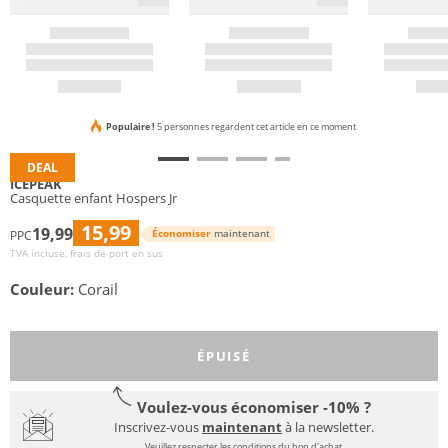
Populaire !
5 personnes regardent cet article en ce moment
DEAL
ICEPEAK
Casquette enfant Hospers Jr
15,99
19,99
Économiser
maintenant
PPC
TVA incluse, frais de port en sus
Couleur:
Corail
ÉPUISÉ
Voulez-vous économiser -10% ?
Inscrivez-vous
maintenant
à la newsletter.
Veuillez respecter les conditions du bon d'achat.