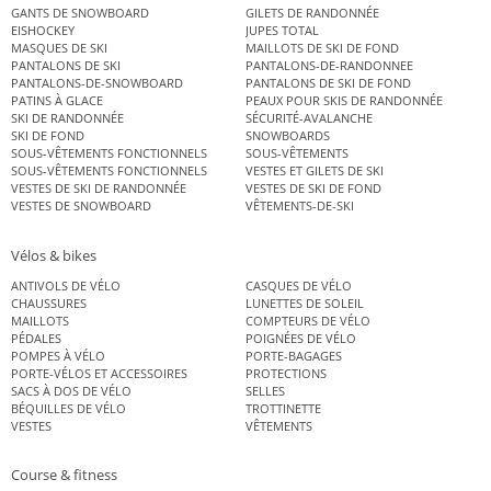
GANTS DE SNOWBOARD
GILETS DE RANDONNÉE
EISHOCKEY
JUPES TOTAL
MASQUES DE SKI
MAILLOTS DE SKI DE FOND
PANTALONS DE SKI
PANTALONS-DE-RANDONNEE
PANTALONS-DE-SNOWBOARD
PANTALONS DE SKI DE FOND
PATINS À GLACE
PEAUX POUR SKIS DE RANDONNÉE
SKI DE RANDONNÉE
SÉCURITÉ-AVALANCHE
SKI DE FOND
SNOWBOARDS
SOUS-VÊTEMENTS FONCTIONNELS
SOUS-VÊTEMENTS
SOUS-VÊTEMENTS FONCTIONNELS
VESTES ET GILETS DE SKI
VESTES DE SKI DE RANDONNÉE
VESTES DE SKI DE FOND
VESTES DE SNOWBOARD
VÊTEMENTS-DE-SKI
Vélos & bikes
ANTIVOLS DE VÉLO
CASQUES DE VÉLO
CHAUSSURES
LUNETTES DE SOLEIL
MAILLOTS
COMPTEURS DE VÉLO
PÉDALES
POIGNÉES DE VÉLO
POMPES À VÉLO
PORTE-BAGAGES
PORTE-VÉLOS ET ACCESSOIRES
PROTECTIONS
SACS À DOS DE VÉLO
SELLES
BÉQUILLES DE VÉLO
TROTTINETTE
VESTES
VÊTEMENTS
Course & fitness