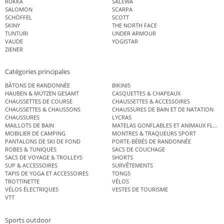
RUKKA
SALEWA
SALOMON
SCARPA
SCHÖFFEL
SCOTT
SKINY
THE NORTH FACE
TUNTURI
UNDER ARMOUR
VAUDE
YOGISTAR
ZIENER
Catégories principales
BÂTONS DE RANDONNÉE
BIKINIS
HAUBEN & MÜTZEN GESAMT
CASQUETTES & CHAPEAUX
CHAUSSETTES DE COURSE
CHAUSSETTES & ACCESSOIRES
CHAUSSETTES & CHAUSSONS
CHAUSSURES DE BAIN ET DE NATATION
CHAUSSURES
LYCRAS
MAILLOTS DE BAIN
MATELAS GONFLABLES ET ANIMAUX FLOT
MOBILIER DE CAMPING
MONTRES & TRAQUEURS SPORT
PANTALONS DE SKI DE FOND
PORTE-BÉBÉS DE RANDONNÉE
ROBES & TUNIQUES
SACS DE COUCHAGE
SACS DE VOYAGE & TROLLEYS
SHORTS
SUP & ACCESSOIRES
SURVÊTEMENTS
TAPIS DE YOGA ET ACCESSOIRES
TONGS
TROTTINETTE
VÉLOS
VÉLOS ÉLECTRIQUES
VESTES DE TOURISME
VTT
Sports outdoor