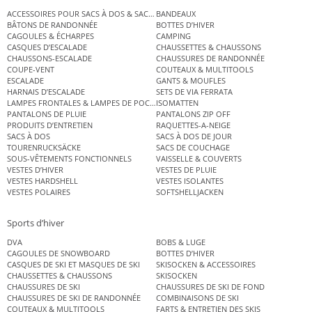
ACCESSOIRES POUR SACS À DOS & SACS ÉTANCHES
BANDEAUX
BÂTONS DE RANDONNÉE
BOTTES D’HIVER
CAGOULES & ÉCHARPES
CAMPING
CASQUES D’ESCALADE
CHAUSSETTES & CHAUSSONS
CHAUSSONS-ESCALADE
CHAUSSURES DE RANDONNÉE
COUPE-VENT
COUTEAUX & MULTITOOLS
ESCALADE
GANTS & MOUFLES
HARNAIS D’ESCALADE
SETS DE VIA FERRATA
LAMPES FRONTALES & LAMPES DE POCHE
ISOMATTEN
PANTALONS DE PLUIE
PANTALONS ZIP OFF
PRODUITS D’ENTRETIEN
RAQUETTES-A-NEIGE
SACS À DOS
SACS À DOS DE JOUR
TOURENRUCKSÄCKE
SACS DE COUCHAGE
SOUS-VÊTEMENTS FONCTIONNELS
VAISSELLE & COUVERTS
VESTES D’HIVER
VESTES DE PLUIE
VESTES HARDSHELL
VESTES ISOLANTES
VESTES POLAIRES
SOFTSHELLJACKEN
Sports d’hiver
DVA
BOBS & LUGE
CAGOULES DE SNOWBOARD
BOTTES D’HIVER
CASQUES DE SKI ET MASQUES DE SKI
SKISOCKEN & ACCESSOIRES
CHAUSSETTES & CHAUSSONS
SKISOCKEN
CHAUSSURES DE SKI
CHAUSSURES DE SKI DE FOND
CHAUSSURES DE SKI DE RANDONNÉE
COMBINAISONS DE SKI
COUTEAUX & MULTITOOLS
FARTS & ENTRETIEN DES SKIS