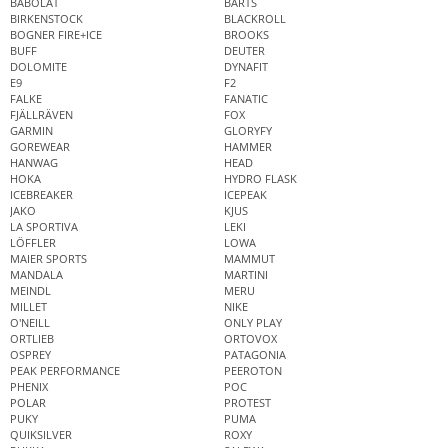
BABOLAT
BARTS
BIRKENSTOCK
BLACKROLL
BOGNER FIRE+ICE
BROOKS
BUFF
DEUTER
DOLOMITE
DYNAFIT
E9
F2
FALKE
FANATIC
FJÄLLRÄVEN
FOX
GARMIN
GLORYFY
GOREWEAR
HAMMER
HANWAG
HEAD
HOKA
HYDRO FLASK
ICEBREAKER
ICEPEAK
JAKO
KJUS
LA SPORTIVA
LEKI
LÖFFLER
LOWA
MAIER SPORTS
MAMMUT
MANDALA
MARTINI
MEINDL
MERU
MILLET
NIKE
O'NEILL
ONLY PLAY
ORTLIEB
ORTOVOX
OSPREY
PATAGONIA
PEAK PERFORMANCE
PEEROTON
PHENIX
POC
POLAR
PROTEST
PUKY
PUMA
QUIKSILVER
ROXY