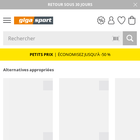
RETOUR SOUS 30 JOURS
PETITS PRIX
PETITS PRIX
|
ÉCONOMISEZ JUSQU'À -50 %
Alternatives appropriées