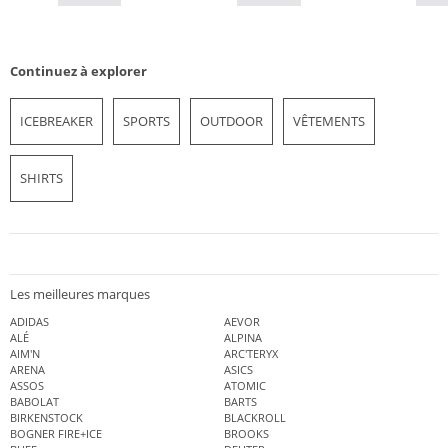
Continuez à explorer
ICEBREAKER
SPORTS
OUTDOOR
VÊTEMENTS
SHIRTS
Les meilleures marques
ADIDAS
AEVOR
ALÉ
ALPINA
AIM'N
ARC'TERYX
ARENA
ASICS
ASSOS
ATOMIC
BABOLAT
BARTS
BIRKENSTOCK
BLACKROLL
BOGNER FIRE+ICE
BROOKS