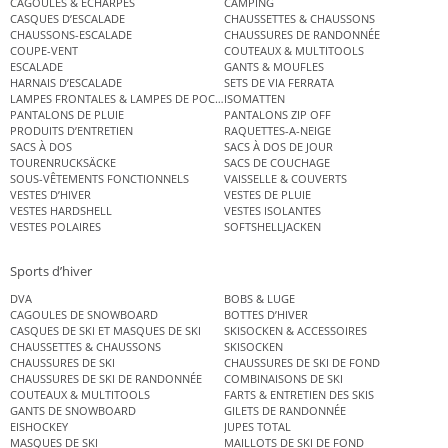
CAGOULES & ÉCHARPES
CAMPING
CASQUES D’ESCALADE
CHAUSSETTES & CHAUSSONS
CHAUSSONS-ESCALADE
CHAUSSURES DE RANDONNÉE
COUPE-VENT
COUTEAUX & MULTITOOLS
ESCALADE
GANTS & MOUFLES
HARNAIS D’ESCALADE
SETS DE VIA FERRATA
LAMPES FRONTALES & LAMPES DE POCHE
ISOMATTEN
PANTALONS DE PLUIE
PANTALONS ZIP OFF
PRODUITS D’ENTRETIEN
RAQUETTES-A-NEIGE
SACS À DOS
SACS À DOS DE JOUR
TOURENRUCKSÄCKE
SACS DE COUCHAGE
SOUS-VÊTEMENTS FONCTIONNELS
VAISSELLE & COUVERTS
VESTES D’HIVER
VESTES DE PLUIE
VESTES HARDSHELL
VESTES ISOLANTES
VESTES POLAIRES
SOFTSHELLJACKEN
Sports d’hiver
DVA
BOBS & LUGE
CAGOULES DE SNOWBOARD
BOTTES D’HIVER
CASQUES DE SKI ET MASQUES DE SKI
SKISOCKEN & ACCESSOIRES
CHAUSSETTES & CHAUSSONS
SKISOCKEN
CHAUSSURES DE SKI
CHAUSSURES DE SKI DE FOND
CHAUSSURES DE SKI DE RANDONNÉE
COMBINAISONS DE SKI
COUTEAUX & MULTITOOLS
FARTS & ENTRETIEN DES SKIS
GANTS DE SNOWBOARD
GILETS DE RANDONNÉE
EISHOCKEY
JUPES TOTAL
MASQUES DE SKI
MAILLOTS DE SKI DE FOND