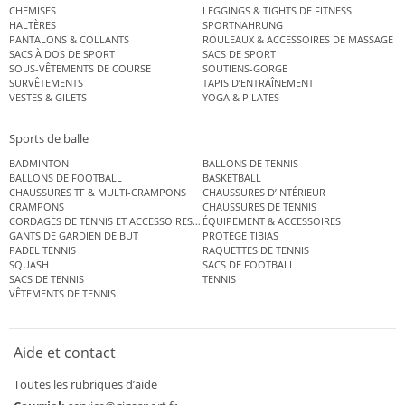
CHEMISES
LEGGINGS & TIGHTS DE FITNESS
HALTÈRES
SPORTNAHRUNG
PANTALONS & COLLANTS
ROULEAUX & ACCESSOIRES DE MASSAGE
SACS À DOS DE SPORT
SACS DE SPORT
SOUS-VÊTEMENTS DE COURSE
SOUTIENS-GORGE
SURVÊTEMENTS
TAPIS D’ENTRAÎNEMENT
VESTES & GILETS
YOGA & PILATES
Sports de balle
BADMINTON
BALLONS DE TENNIS
BALLONS DE FOOTBALL
BASKETBALL
CHAUSSURES TF & MULTI-CRAMPONS
CHAUSSURES D’INTÉRIEUR
CRAMPONS
CHAUSSURES DE TENNIS
CORDAGES DE TENNIS ET ACCESSOIRES DE TENNIS
ÉQUIPEMENT & ACCESSOIRES
GANTS DE GARDIEN DE BUT
PROTÈGE TIBIAS
PADEL TENNIS
RAQUETTES DE TENNIS
SQUASH
SACS DE FOOTBALL
SACS DE TENNIS
TENNIS
VÊTEMENTS DE TENNIS
Aide et contact
Toutes les rubriques d’aide