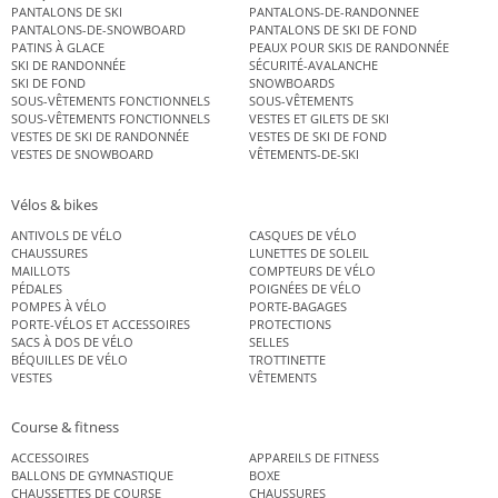
PANTALONS DE SKI
PANTALONS-DE-RANDONNEE
PANTALONS-DE-SNOWBOARD
PANTALONS DE SKI DE FOND
PATINS À GLACE
PEAUX POUR SKIS DE RANDONNÉE
SKI DE RANDONNÉE
SÉCURITÉ-AVALANCHE
SKI DE FOND
SNOWBOARDS
SOUS-VÊTEMENTS FONCTIONNELS
SOUS-VÊTEMENTS
SOUS-VÊTEMENTS FONCTIONNELS
VESTES ET GILETS DE SKI
VESTES DE SKI DE RANDONNÉE
VESTES DE SKI DE FOND
VESTES DE SNOWBOARD
VÊTEMENTS-DE-SKI
Vélos & bikes
ANTIVOLS DE VÉLO
CASQUES DE VÉLO
CHAUSSURES
LUNETTES DE SOLEIL
MAILLOTS
COMPTEURS DE VÉLO
PÉDALES
POIGNÉES DE VÉLO
POMPES À VÉLO
PORTE-BAGAGES
PORTE-VÉLOS ET ACCESSOIRES
PROTECTIONS
SACS À DOS DE VÉLO
SELLES
BÉQUILLES DE VÉLO
TROTTINETTE
VESTES
VÊTEMENTS
Course & fitness
ACCESSOIRES
APPAREILS DE FITNESS
BALLONS DE GYMNASTIQUE
BOXE
CHAUSSETTES DE COURSE
CHAUSSURES