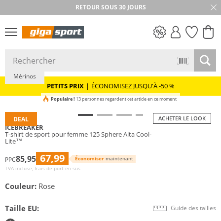
RETOUR SOUS 30 JOURS
PETITS PRIX
Mérinos
PETITS PRIX
|
ÉCONOMISEZ JUSQU'À -50 %
Populaire !
13 personnes regardent cet article en ce moment
ACHETER LE LOOK
DEAL
ICEBREAKER
T-shirt de sport pour femme 125 Sphere Alta Cool-
Lite™
67,99
85,95
Économiser
maintenant
PPC
TVA incluse, frais de port en sus
Couleur:
Rose
Taille EU:
Guide des tailles