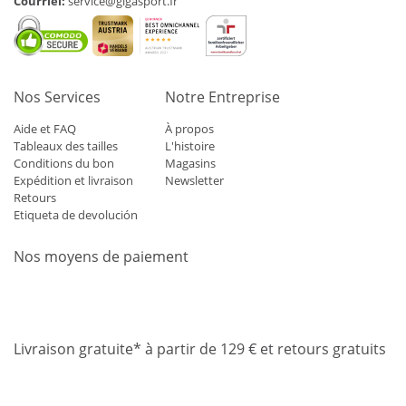
Courriel:
service@gigasport.fr
Nos Services
Notre Entreprise
Aide et FAQ
À propos
Tableaux des tailles
L'histoire
Conditions du bon
Magasins
Expédition et livraison
Newsletter
Retours
Etiqueta de devolución
Nos moyens de paiement
Mastercard
Visa
Diners
Applepay
Amazon
Paypal
Klarn
Livraison gratuite* à partir de 129 € et retours gratuits