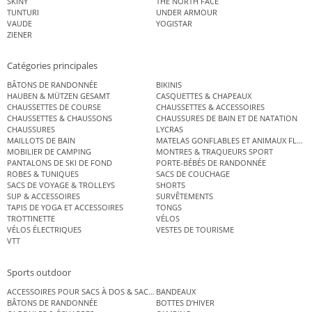
SKINY
THE NORTH FACE
TUNTURI
UNDER ARMOUR
VAUDE
YOGISTAR
ZIENER
Catégories principales
BÂTONS DE RANDONNÉE
BIKINIS
HAUBEN & MÜTZEN GESAMT
CASQUETTES & CHAPEAUX
CHAUSSETTES DE COURSE
CHAUSSETTES & ACCESSOIRES
CHAUSSETTES & CHAUSSONS
CHAUSSURES DE BAIN ET DE NATATION
CHAUSSURES
LYCRAS
MAILLOTS DE BAIN
MATELAS GONFLABLES ET ANIMAUX FLOT
MOBILIER DE CAMPING
MONTRES & TRAQUEURS SPORT
PANTALONS DE SKI DE FOND
PORTE-BÉBÉS DE RANDONNÉE
ROBES & TUNIQUES
SACS DE COUCHAGE
SACS DE VOYAGE & TROLLEYS
SHORTS
SUP & ACCESSOIRES
SURVÊTEMENTS
TAPIS DE YOGA ET ACCESSOIRES
TONGS
TROTTINETTE
VÉLOS
VÉLOS ÉLECTRIQUES
VESTES DE TOURISME
VTT
Sports outdoor
ACCESSOIRES POUR SACS À DOS & SACS ÉTANCHES
BANDEAUX
BÂTONS DE RANDONNÉE
BOTTES D’HIVER