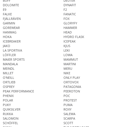
BUFF
DEUTER
DOLOMITE
DYNAFIT
E9
F2
FALKE
FANATIC
FJÄLLRÄVEN
FOX
GARMIN
GLORYFY
GOREWEAR
HAMMER
HANWAG
HEAD
HOKA
HYDRO FLASK
ICEBREAKER
ICEPEAK
JAKO
KJUS
LA SPORTIVA
LEKI
LÖFFLER
LOWA
MAIER SPORTS
MAMMUT
MANDALA
MARTINI
MEINDL
MERU
MILLET
NIKE
O'NEILL
ONLY PLAY
ORTLIEB
ORTOVOX
OSPREY
PATAGONIA
PEAK PERFORMANCE
PEEROTON
PHENIX
POC
POLAR
PROTEST
PUKY
PUMA
QUIKSILVER
ROXY
RUKKA
SALEWA
SALOMON
SCARPA
SCHÖFFEL
SCOTT