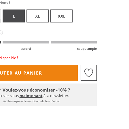
vient ?
L
XL
XXL
?
assorti
coupe ample
disponible !
UTER AU PANIER
Voulez-vous économiser -10% ?
crivez-vous
maintenant
à la newsletter.
Veuillez respecter les conditions du bon d'achat.