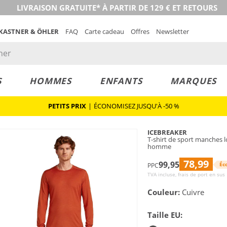
LIVRAISON GRATUITE* À PARTIR DE 129 € ET RETOURS
 KASTNER & ÖHLER
FAQ
Carte cadeau
Offres
Newsletter
S
HOMMES
ENFANTS
MARQUES
PETITS PRIX
|
ÉCONOMISEZ JUSQU'À -50 %
ICEBREAKER
T-shirt de sport manches 
homme
78,99
99,95
Éc
PPC
TVA incluse, frais de port en sus
Couleur:
Cuivre
Taille EU: