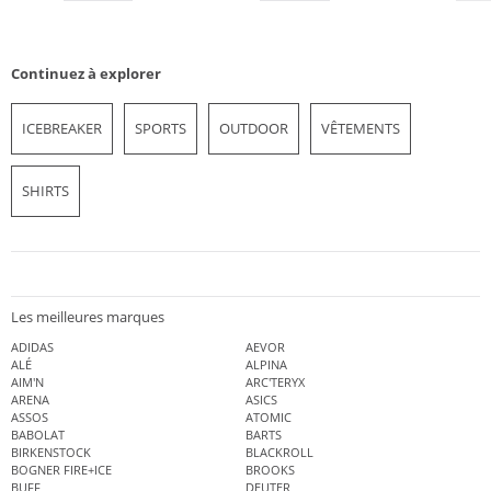
Continuez à explorer
ICEBREAKER
SPORTS
OUTDOOR
VÊTEMENTS
SHIRTS
Les meilleures marques
ADIDAS
AEVOR
ALÉ
ALPINA
AIM'N
ARC'TERYX
ARENA
ASICS
ASSOS
ATOMIC
BABOLAT
BARTS
BIRKENSTOCK
BLACKROLL
BOGNER FIRE+ICE
BROOKS
BUFF
DEUTER