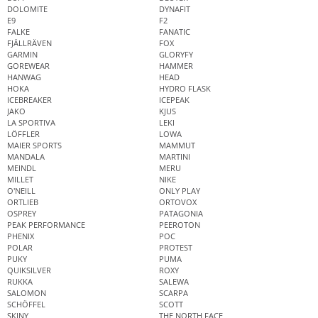
DOLOMITE
DYNAFIT
E9
F2
FALKE
FANATIC
FJÄLLRÄVEN
FOX
GARMIN
GLORYFY
GOREWEAR
HAMMER
HANWAG
HEAD
HOKA
HYDRO FLASK
ICEBREAKER
ICEPEAK
JAKO
KJUS
LA SPORTIVA
LEKI
LÖFFLER
LOWA
MAIER SPORTS
MAMMUT
MANDALA
MARTINI
MEINDL
MERU
MILLET
NIKE
O'NEILL
ONLY PLAY
ORTLIEB
ORTOVOX
OSPREY
PATAGONIA
PEAK PERFORMANCE
PEEROTON
PHENIX
POC
POLAR
PROTEST
PUKY
PUMA
QUIKSILVER
ROXY
RUKKA
SALEWA
SALOMON
SCARPA
SCHÖFFEL
SCOTT
SKINY
THE NORTH FACE