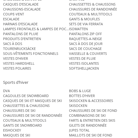
CASQUES D’ESCALADE
CHAUSSETTES & CHAUSSONS
CHAUSSONS-ESCALADE
CHAUSSURES DE RANDONNÉE
COUPE-VENT
COUTEAUX & MULTITOOLS
ESCALADE
GANTS & MOUFLES
HARNAIS D’ESCALADE
SETS DE VIA FERRATA
LAMPES FRONTALES & LAMPES DE POCHE
ISOMATTEN
PANTALONS DE PLUIE
PANTALONS ZIP OFF
PRODUITS D’ENTRETIEN
RAQUETTES-A-NEIGE
SACS À DOS
SACS À DOS DE JOUR
TOURENRUCKSÄCKE
SACS DE COUCHAGE
SOUS-VÊTEMENTS FONCTIONNELS
VAISSELLE & COUVERTS
VESTES D’HIVER
VESTES DE PLUIE
VESTES HARDSHELL
VESTES ISOLANTES
VESTES POLAIRES
SOFTSHELLJACKEN
Sports d’hiver
DVA
BOBS & LUGE
CAGOULES DE SNOWBOARD
BOTTES D’HIVER
CASQUES DE SKI ET MASQUES DE SKI
SKISOCKEN & ACCESSOIRES
CHAUSSETTES & CHAUSSONS
SKISOCKEN
CHAUSSURES DE SKI
CHAUSSURES DE SKI DE FOND
CHAUSSURES DE SKI DE RANDONNÉE
COMBINAISONS DE SKI
COUTEAUX & MULTITOOLS
FARTS & ENTRETIEN DES SKIS
GANTS DE SNOWBOARD
GILETS DE RANDONNÉE
EISHOCKEY
JUPES TOTAL
MASQUES DE SKI
MAILLOTS DE SKI DE FOND