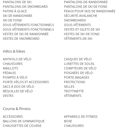
PANTALONS DE SKI
PANTALONS-DE-RANDONNEE
PANTALONS-DE-SNOWBOARD
PANTALONS DE SKI DE FOND
PATINS À GLACE
PEAUX POUR SKIS DE RANDONNÉE
SKI DE RANDONNÉE
SÉCURITÉ-AVALANCHE
SKI DE FOND
SNOWBOARDS
SOUS-VÊTEMENTS FONCTIONNELS
SOUS-VÊTEMENTS
SOUS-VÊTEMENTS FONCTIONNELS
VESTES ET GILETS DE SKI
VESTES DE SKI DE RANDONNÉE
VESTES DE SKI DE FOND
VESTES DE SNOWBOARD
VÊTEMENTS-DE-SKI
Vélos & bikes
ANTIVOLS DE VÉLO
CASQUES DE VÉLO
CHAUSSURES
LUNETTES DE SOLEIL
MAILLOTS
COMPTEURS DE VÉLO
PÉDALES
POIGNÉES DE VÉLO
POMPES À VÉLO
PORTE-BAGAGES
PORTE-VÉLOS ET ACCESSOIRES
PROTECTIONS
SACS À DOS DE VÉLO
SELLES
BÉQUILLES DE VÉLO
TROTTINETTE
VESTES
VÊTEMENTS
Course & fitness
ACCESSOIRES
APPAREILS DE FITNESS
BALLONS DE GYMNASTIQUE
BOXE
CHAUSSETTES DE COURSE
CHAUSSURES