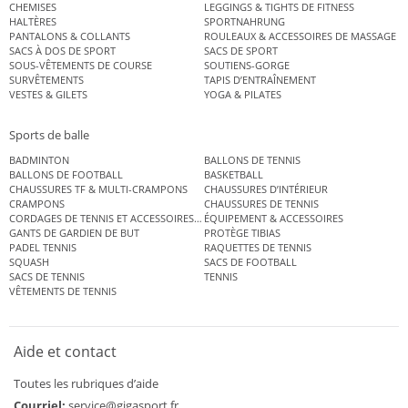
CHEMISES
LEGGINGS & TIGHTS DE FITNESS
HALTÈRES
SPORTNAHRUNG
PANTALONS & COLLANTS
ROULEAUX & ACCESSOIRES DE MASSAGE
SACS À DOS DE SPORT
SACS DE SPORT
SOUS-VÊTEMENTS DE COURSE
SOUTIENS-GORGE
SURVÊTEMENTS
TAPIS D’ENTRAÎNEMENT
VESTES & GILETS
YOGA & PILATES
Sports de balle
BADMINTON
BALLONS DE TENNIS
BALLONS DE FOOTBALL
BASKETBALL
CHAUSSURES TF & MULTI-CRAMPONS
CHAUSSURES D’INTÉRIEUR
CRAMPONS
CHAUSSURES DE TENNIS
CORDAGES DE TENNIS ET ACCESSOIRES DE TENNIS
ÉQUIPEMENT & ACCESSOIRES
GANTS DE GARDIEN DE BUT
PROTÈGE TIBIAS
PADEL TENNIS
RAQUETTES DE TENNIS
SQUASH
SACS DE FOOTBALL
SACS DE TENNIS
TENNIS
VÊTEMENTS DE TENNIS
Aide et contact
Toutes les rubriques d’aide
Courriel:
service@gigasport.fr