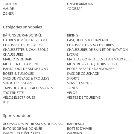
TUNTURI
UNDER ARMOUR
VAUDE
YOGISTAR
ZIENER
Catégories principales
BÂTONS DE RANDONNÉE
BIKINIS
HAUBEN & MÜTZEN GESAMT
CASQUETTES & CHAPEAUX
CHAUSSETTES DE COURSE
CHAUSSETTES & ACCESSOIRES
CHAUSSETTES & CHAUSSONS
CHAUSSURES DE BAIN ET DE NATATION
CHAUSSURES
LYCRAS
MAILLOTS DE BAIN
MATELAS GONFLABLES ET ANIMAUX FLOT
MOBILIER DE CAMPING
MONTRES & TRAQUEURS SPORT
PANTALONS DE SKI DE FOND
PORTE-BÉBÉS DE RANDONNÉE
ROBES & TUNIQUES
SACS DE COUCHAGE
SACS DE VOYAGE & TROLLEYS
SHORTS
SUP & ACCESSOIRES
SURVÊTEMENTS
TAPIS DE YOGA ET ACCESSOIRES
TONGS
TROTTINETTE
VÉLOS
VÉLOS ÉLECTRIQUES
VESTES DE TOURISME
VTT
Sports outdoor
ACCESSOIRES POUR SACS À DOS & SACS ÉTANCHES
BANDEAUX
BÂTONS DE RANDONNÉE
BOTTES D’HIVER
CAGOULES & ÉCHARPES
CAMPING