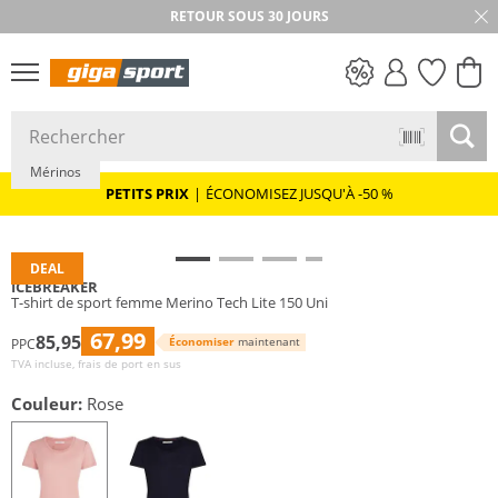
RETOUR SOUS 30 JOURS
PETITS PRIX
Mérinos
PETITS PRIX
|
ÉCONOMISEZ JUSQU'À -50 %
DEAL
ICEBREAKER
T-shirt de sport femme Merino Tech Lite 150 Uni
67,99
85,95
Économiser
maintenant
PPC
TVA incluse, frais de port en sus
Couleur:
Rose