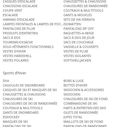
CASQUES D’ESCALADE
CHAUSSETTES & CHAUSSONS
CHAUSSONS-ESCALADE
CHAUSSURES DE RANDONNÉE
COUPE-VENT
COUTEAUX & MULTITOOLS
ESCALADE
GANTS & MOUFLES
HARNAIS D’ESCALADE
SETS DE VIA FERRATA
LAMPES FRONTALES & LAMPES DE POCHE
ISOMATTEN
PANTALONS DE PLUIE
PANTALONS ZIP OFF
PRODUITS D’ENTRETIEN
RAQUETTES-A-NEIGE
SACS À DOS
SACS À DOS DE JOUR
TOURENRUCKSÄCKE
SACS DE COUCHAGE
SOUS-VÊTEMENTS FONCTIONNELS
VAISSELLE & COUVERTS
VESTES D’HIVER
VESTES DE PLUIE
VESTES HARDSHELL
VESTES ISOLANTES
VESTES POLAIRES
SOFTSHELLJACKEN
Sports d’hiver
DVA
BOBS & LUGE
CAGOULES DE SNOWBOARD
BOTTES D’HIVER
CASQUES DE SKI ET MASQUES DE SKI
SKISOCKEN & ACCESSOIRES
CHAUSSETTES & CHAUSSONS
SKISOCKEN
CHAUSSURES DE SKI
CHAUSSURES DE SKI DE FOND
CHAUSSURES DE SKI DE RANDONNÉE
COMBINAISONS DE SKI
COUTEAUX & MULTITOOLS
FARTS & ENTRETIEN DES SKIS
GANTS DE SNOWBOARD
GILETS DE RANDONNÉE
EISHOCKEY
JUPES TOTAL
MASQUES DE SKI
MAILLOTS DE SKI DE FOND
PANTALONS DE SKI
PANTALONS-DE-RANDONNEE