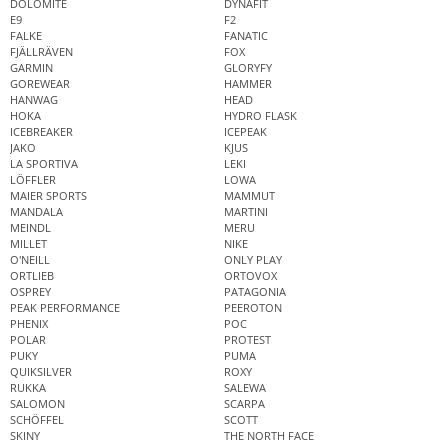
DOLOMITE
DYNAFIT
E9
F2
FALKE
FANATIC
FJÄLLRÄVEN
FOX
GARMIN
GLORYFY
GOREWEAR
HAMMER
HANWAG
HEAD
HOKA
HYDRO FLASK
ICEBREAKER
ICEPEAK
JAKO
KJUS
LA SPORTIVA
LEKI
LÖFFLER
LOWA
MAIER SPORTS
MAMMUT
MANDALA
MARTINI
MEINDL
MERU
MILLET
NIKE
O'NEILL
ONLY PLAY
ORTLIEB
ORTOVOX
OSPREY
PATAGONIA
PEAK PERFORMANCE
PEEROTON
PHENIX
POC
POLAR
PROTEST
PUKY
PUMA
QUIKSILVER
ROXY
RUKKA
SALEWA
SALOMON
SCARPA
SCHÖFFEL
SCOTT
SKINY
THE NORTH FACE