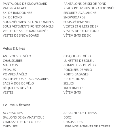
PANTALONS-DE-SNOWBOARD
PANTALONS DE SKI DE FOND
PATINS À GLACE
PEAUX POUR SKIS DE RANDONNÉE
SKI DE RANDONNÉE
SÉCURITÉ-AVALANCHE
SKI DE FOND
SNOWBOARDS
SOUS-VÊTEMENTS FONCTIONNELS
SOUS-VÊTEMENTS
SOUS-VÊTEMENTS FONCTIONNELS
VESTES ET GILETS DE SKI
VESTES DE SKI DE RANDONNÉE
VESTES DE SKI DE FOND
VESTES DE SNOWBOARD
VÊTEMENTS-DE-SKI
Vélos & bikes
ANTIVOLS DE VÉLO
CASQUES DE VÉLO
CHAUSSURES
LUNETTES DE SOLEIL
MAILLOTS
COMPTEURS DE VÉLO
PÉDALES
POIGNÉES DE VÉLO
POMPES À VÉLO
PORTE-BAGAGES
PORTE-VÉLOS ET ACCESSOIRES
PROTECTIONS
SACS À DOS DE VÉLO
SELLES
BÉQUILLES DE VÉLO
TROTTINETTE
VESTES
VÊTEMENTS
Course & fitness
ACCESSOIRES
APPAREILS DE FITNESS
BALLONS DE GYMNASTIQUE
BOXE
CHAUSSETTES DE COURSE
CHAUSSURES
CHEMISES
LEGGINGS & TIGHTS DE FITNESS