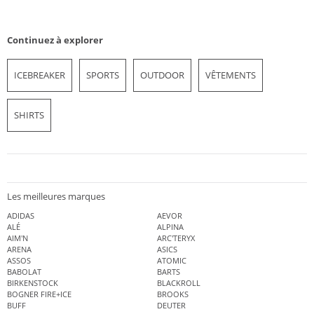
Continuez à explorer
ICEBREAKER
SPORTS
OUTDOOR
VÊTEMENTS
SHIRTS
Les meilleures marques
ADIDAS
AEVOR
ALÉ
ALPINA
AIM'N
ARC'TERYX
ARENA
ASICS
ASSOS
ATOMIC
BABOLAT
BARTS
BIRKENSTOCK
BLACKROLL
BOGNER FIRE+ICE
BROOKS
BUFF
DEUTER