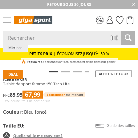
RETOUR SOUS 30 JOURS
PETITS PRIX
Mérinos
PETITS PRIX
|
ÉCONOMISEZ JUSQU'À -50 %
Populaire !
2 personnes ont actuellement cet article dans leur panier
ACHETER LE LOOK
DEAL
ICEBREAKER
T-shirt de sport femme 150 Tech Lite
67,99
85,95
Économiser
maintenant
PPC
TVA incluse, frais de port en sus
Couleur:
Bleu foncé
Taille EU:
Guide des tailles
Quelle taille me convient ?