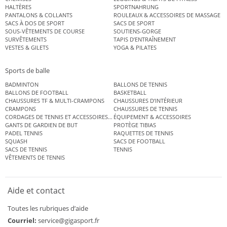
HALTÈRES
SPORTNAHRUNG
PANTALONS & COLLANTS
ROULEAUX & ACCESSOIRES DE MASSAGE
SACS À DOS DE SPORT
SACS DE SPORT
SOUS-VÊTEMENTS DE COURSE
SOUTIENS-GORGE
SURVÊTEMENTS
TAPIS D’ENTRAÎNEMENT
VESTES & GILETS
YOGA & PILATES
Sports de balle
BADMINTON
BALLONS DE TENNIS
BALLONS DE FOOTBALL
BASKETBALL
CHAUSSURES TF & MULTI-CRAMPONS
CHAUSSURES D’INTÉRIEUR
CRAMPONS
CHAUSSURES DE TENNIS
CORDAGES DE TENNIS ET ACCESSOIRES DE TENNIS
ÉQUIPEMENT & ACCESSOIRES
GANTS DE GARDIEN DE BUT
PROTÈGE TIBIAS
PADEL TENNIS
RAQUETTES DE TENNIS
SQUASH
SACS DE FOOTBALL
SACS DE TENNIS
TENNIS
VÊTEMENTS DE TENNIS
Aide et contact
Toutes les rubriques d’aide
Courriel:
service@gigasport.fr