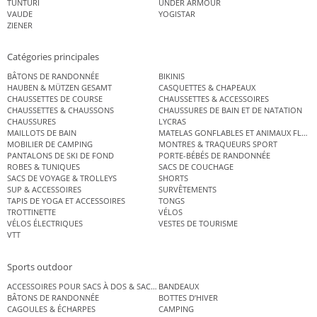
TUNTURI
UNDER ARMOUR
VAUDE
YOGISTAR
ZIENER
Catégories principales
BÂTONS DE RANDONNÉE
BIKINIS
HAUBEN & MÜTZEN GESAMT
CASQUETTES & CHAPEAUX
CHAUSSETTES DE COURSE
CHAUSSETTES & ACCESSOIRES
CHAUSSETTES & CHAUSSONS
CHAUSSURES DE BAIN ET DE NATATION
CHAUSSURES
LYCRAS
MAILLOTS DE BAIN
MATELAS GONFLABLES ET ANIMAUX FLOT
MOBILIER DE CAMPING
MONTRES & TRAQUEURS SPORT
PANTALONS DE SKI DE FOND
PORTE-BÉBÉS DE RANDONNÉE
ROBES & TUNIQUES
SACS DE COUCHAGE
SACS DE VOYAGE & TROLLEYS
SHORTS
SUP & ACCESSOIRES
SURVÊTEMENTS
TAPIS DE YOGA ET ACCESSOIRES
TONGS
TROTTINETTE
VÉLOS
VÉLOS ÉLECTRIQUES
VESTES DE TOURISME
VTT
Sports outdoor
ACCESSOIRES POUR SACS À DOS & SACS ÉTANCHES
BANDEAUX
BÂTONS DE RANDONNÉE
BOTTES D’HIVER
CAGOULES & ÉCHARPES
CAMPING