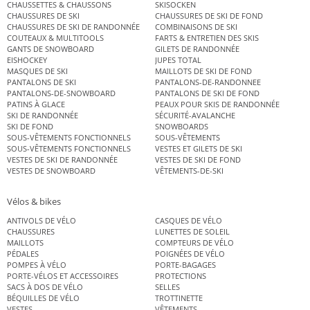
CHAUSSETTES & CHAUSSONS
SKISOCKEN
CHAUSSURES DE SKI
CHAUSSURES DE SKI DE FOND
CHAUSSURES DE SKI DE RANDONNÉE
COMBINAISONS DE SKI
COUTEAUX & MULTITOOLS
FARTS & ENTRETIEN DES SKIS
GANTS DE SNOWBOARD
GILETS DE RANDONNÉE
EISHOCKEY
JUPES TOTAL
MASQUES DE SKI
MAILLOTS DE SKI DE FOND
PANTALONS DE SKI
PANTALONS-DE-RANDONNEE
PANTALONS-DE-SNOWBOARD
PANTALONS DE SKI DE FOND
PATINS À GLACE
PEAUX POUR SKIS DE RANDONNÉE
SKI DE RANDONNÉE
SÉCURITÉ-AVALANCHE
SKI DE FOND
SNOWBOARDS
SOUS-VÊTEMENTS FONCTIONNELS
SOUS-VÊTEMENTS
SOUS-VÊTEMENTS FONCTIONNELS
VESTES ET GILETS DE SKI
VESTES DE SKI DE RANDONNÉE
VESTES DE SKI DE FOND
VESTES DE SNOWBOARD
VÊTEMENTS-DE-SKI
Vélos & bikes
ANTIVOLS DE VÉLO
CASQUES DE VÉLO
CHAUSSURES
LUNETTES DE SOLEIL
MAILLOTS
COMPTEURS DE VÉLO
PÉDALES
POIGNÉES DE VÉLO
POMPES À VÉLO
PORTE-BAGAGES
PORTE-VÉLOS ET ACCESSOIRES
PROTECTIONS
SACS À DOS DE VÉLO
SELLES
BÉQUILLES DE VÉLO
TROTTINETTE
VESTES
VÊTEMENTS