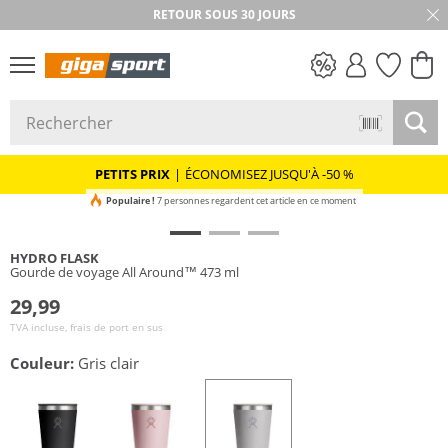
RETOUR SOUS 30 JOURS
PETITS PRIX
PETITS PRIX
|
ÉCONOMISEZ JUSQU'À -50 %
Populaire !
7 personnes regardent cet article en ce moment
HYDRO FLASK
Gourde de voyage All Around™ 473 ml
29,99
TVA incluse, frais de port en sus
Couleur:
Gris clair