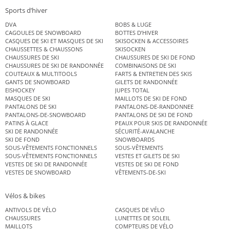
Sports d’hiver
DVA
BOBS & LUGE
CAGOULES DE SNOWBOARD
BOTTES D’HIVER
CASQUES DE SKI ET MASQUES DE SKI
SKISOCKEN & ACCESSOIRES
CHAUSSETTES & CHAUSSONS
SKISOCKEN
CHAUSSURES DE SKI
CHAUSSURES DE SKI DE FOND
CHAUSSURES DE SKI DE RANDONNÉE
COMBINAISONS DE SKI
COUTEAUX & MULTITOOLS
FARTS & ENTRETIEN DES SKIS
GANTS DE SNOWBOARD
GILETS DE RANDONNÉE
EISHOCKEY
JUPES TOTAL
MASQUES DE SKI
MAILLOTS DE SKI DE FOND
PANTALONS DE SKI
PANTALONS-DE-RANDONNEE
PANTALONS-DE-SNOWBOARD
PANTALONS DE SKI DE FOND
PATINS À GLACE
PEAUX POUR SKIS DE RANDONNÉE
SKI DE RANDONNÉE
SÉCURITÉ-AVALANCHE
SKI DE FOND
SNOWBOARDS
SOUS-VÊTEMENTS FONCTIONNELS
SOUS-VÊTEMENTS
SOUS-VÊTEMENTS FONCTIONNELS
VESTES ET GILETS DE SKI
VESTES DE SKI DE RANDONNÉE
VESTES DE SKI DE FOND
VESTES DE SNOWBOARD
VÊTEMENTS-DE-SKI
Vélos & bikes
ANTIVOLS DE VÉLO
CASQUES DE VÉLO
CHAUSSURES
LUNETTES DE SOLEIL
MAILLOTS
COMPTEURS DE VÉLO