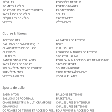
PÉDALES
POIGNÉES DE VÉLO
POMPES À VÉLO
PORTE-BAGAGES
PORTE-VÉLOS ET ACCESSOIRES
PROTECTIONS
SACS À DOS DE VÉLO
SELLES
BÉQUILLES DE VÉLO
TROTTINETTE
VESTES
VÊTEMENTS
Course & fitness
ACCESSOIRES
APPAREILS DE FITNESS
BALLONS DE GYMNASTIQUE
BOXE
CHAUSSETTES DE COURSE
CHAUSSURES
CHEMISES
LEGGINGS & TIGHTS DE FITNESS
HALTÈRES
SPORTNAHRUNG
PANTALONS & COLLANTS
ROULEAUX & ACCESSOIRES DE MASSAGE
SACS À DOS DE SPORT
SACS DE SPORT
SOUS-VÊTEMENTS DE COURSE
SOUTIENS-GORGE
SURVÊTEMENTS
TAPIS D’ENTRAÎNEMENT
VESTES & GILETS
YOGA & PILATES
Sports de balle
BADMINTON
BALLONS DE TENNIS
BALLONS DE FOOTBALL
BASKETBALL
CHAUSSURES TF & MULTI-CRAMPONS
CHAUSSURES D’INTÉRIEUR
CRAMPONS
CHAUSSURES DE TENNIS
CORDAGES DE TENNIS ET ACCESSOIRES DE TENNIS
ÉQUIPEMENT & ACCESSOIRES