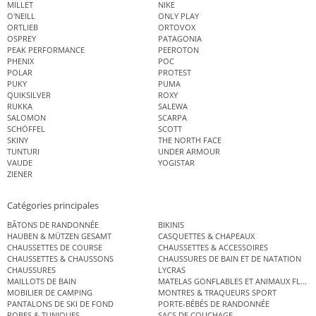
MILLET
NIKE
O'NEILL
ONLY PLAY
ORTLIEB
ORTOVOX
OSPREY
PATAGONIA
PEAK PERFORMANCE
PEEROTON
PHENIX
POC
POLAR
PROTEST
PUKY
PUMA
QUIKSILVER
ROXY
RUKKA
SALEWA
SALOMON
SCARPA
SCHÖFFEL
SCOTT
SKINY
THE NORTH FACE
TUNTURI
UNDER ARMOUR
VAUDE
YOGISTAR
ZIENER
Catégories principales
BÂTONS DE RANDONNÉE
BIKINIS
HAUBEN & MÜTZEN GESAMT
CASQUETTES & CHAPEAUX
CHAUSSETTES DE COURSE
CHAUSSETTES & ACCESSOIRES
CHAUSSETTES & CHAUSSONS
CHAUSSURES DE BAIN ET DE NATATION
CHAUSSURES
LYCRAS
MAILLOTS DE BAIN
MATELAS GONFLABLES ET ANIMAUX FLOT
MOBILIER DE CAMPING
MONTRES & TRAQUEURS SPORT
PANTALONS DE SKI DE FOND
PORTE-BÉBÉS DE RANDONNÉE
ROBES & TUNIQUES
SACS DE COUCHAGE