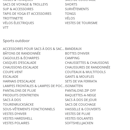
SACS DE VOYAGE & TROLLEYS
SHORTS
SUP & ACCESSOIRES
SURVÊTEMENTS
TAPIS DE YOGA ET ACCESSOIRES
TONGS
TROTTINETTE
VÉLOS
VÉLOS ÉLECTRIQUES
VESTES DE TOURISME
VTT
Sports outdoor
ACCESSOIRES POUR SACS À DOS & SACS ÉTANCHES
BANDEAUX
BÂTONS DE RANDONNÉE
BOTTES D’HIVER
CAGOULES & ÉCHARPES
CAMPING
CASQUES D’ESCALADE
CHAUSSETTES & CHAUSSONS
CHAUSSONS-ESCALADE
CHAUSSURES DE RANDONNÉE
COUPE-VENT
COUTEAUX & MULTITOOLS
ESCALADE
GANTS & MOUFLES
HARNAIS D’ESCALADE
SETS DE VIA FERRATA
LAMPES FRONTALES & LAMPES DE POCHE
ISOMATTEN
PANTALONS DE PLUIE
PANTALONS ZIP OFF
PRODUITS D’ENTRETIEN
RAQUETTES-A-NEIGE
SACS À DOS
SACS À DOS DE JOUR
TOURENRUCKSÄCKE
SACS DE COUCHAGE
SOUS-VÊTEMENTS FONCTIONNELS
VAISSELLE & COUVERTS
VESTES D’HIVER
VESTES DE PLUIE
VESTES HARDSHELL
VESTES ISOLANTES
VESTES POLAIRES
SOFTSHELLJACKEN