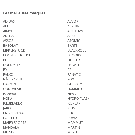
Les meilleures marques
ADIDAS
AEVOR
ALÉ
ALPINA
AIM'N
ARC'TERYX
ARENA
ASICS
ASSOS
ATOMIC
BABOLAT
BARTS
BIRKENSTOCK
BLACKROLL
BOGNER FIRE+ICE
BROOKS
BUFF
DEUTER
DOLOMITE
DYNAFIT
E9
F2
FALKE
FANATIC
FJÄLLRÄVEN
FOX
GARMIN
GLORYFY
GOREWEAR
HAMMER
HANWAG
HEAD
HOKA
HYDRO FLASK
ICEBREAKER
ICEPEAK
JAKO
KJUS
LA SPORTIVA
LEKI
LÖFFLER
LOWA
MAIER SPORTS
MAMMUT
MANDALA
MARTINI
MEINDL
MERU