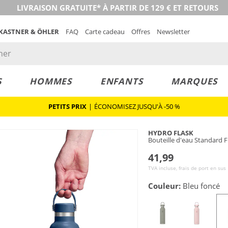
LIVRAISON GRATUITE* À PARTIR DE 129 € ET RETOURS
 KASTNER & ÖHLER
FAQ
Carte cadeau
Offres
Newsletter
S
HOMMES
ENFANTS
MARQUES
PETITS PRIX
|
ÉCONOMISEZ JUSQU'À -50 %
HYDRO FLASK
Bouteille d'eau Standard 
41,99
TVA incluse, frais de port en sus
Couleur:
Bleu foncé