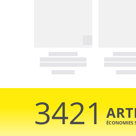
3421
ART
ÉCONOMIES 