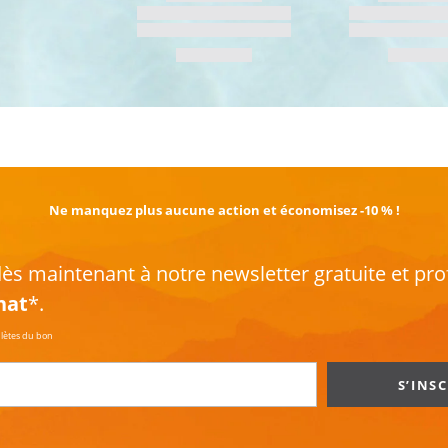
EN SAVOIR PLUS
Ne manquez plus aucune action et économisez -10 % !
s maintenant à notre newsletter gratuite et pro
hat
*.
plètes du bon
S’INS