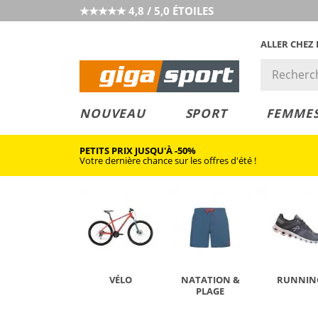
★★★★★ 4,8 / 5,0 ÉTOILES
ALLER CHEZ
PRIX &
PETITS PRIX
NOUVEAU
SPORT
FEMME
VALEUR
PETITS PRIX JUSQU'À -50%
Votre dernière chance sur les offres d'été !
VÉLO
NATATION &
RUNNIN
PLAGE