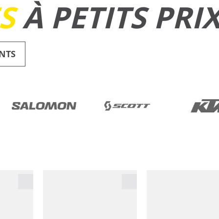
ES
À PETITS PRI
NTS
RUNNING