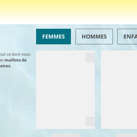
FEMMES
HOMMES
ENF
tout ce dont vous
des
maillots de
oires
.