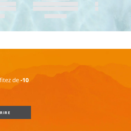
fitez de
-10
CRIRE