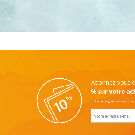
Abonnez-vous dè
% sur votre ac
Tu trouveras
ici
les conditions com