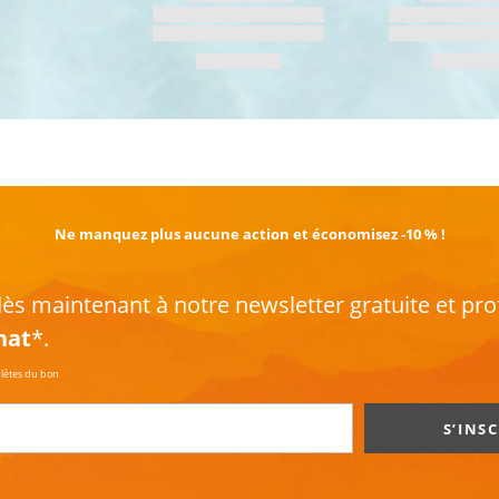
EN SAVOIR PLUS
Ne manquez plus aucune action et économisez -10 % !
s maintenant à notre newsletter gratuite et pro
hat
*.
plètes du bon
S’INS