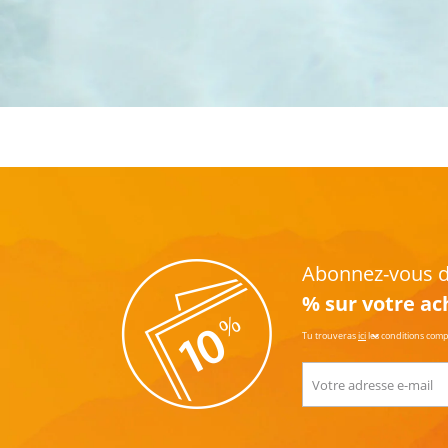
Abonnez-vous dè
% sur votre ac
Tu trouveras
ici
les conditions com