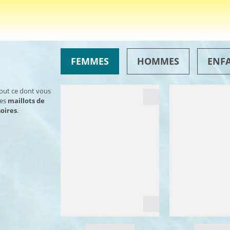
FEMMES
HOMMES
ENF
tout ce dont vous
des
maillots de
oires
.