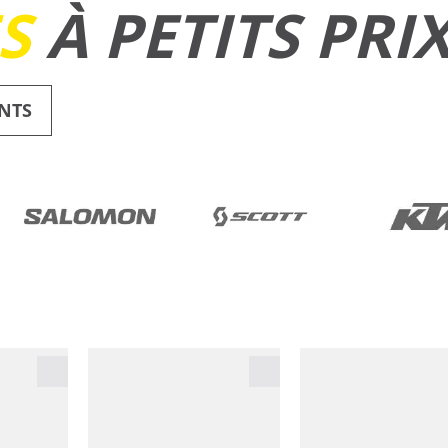
ES
À PETITS PRI
NTS
RUNNING