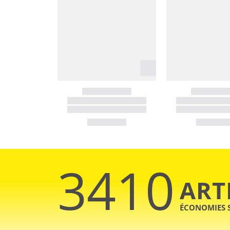
3410
ART
ÉCONOMIES 