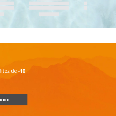
fitez de
-10
CRIRE