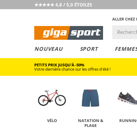
★★★★★ 4,8 / 5,0 ÉTOILES
ALLER CHEZ
PRIX &
PETITS PRIX
NOUVEAU
SPORT
FEMME
VALEUR
PETITS PRIX JUSQU'À -50%
Votre dernière chance sur les offres d'été !
VÉLO
NATATION &
RUNNIN
PLAGE