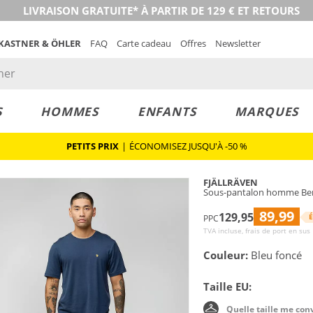
LIVRAISON GRATUITE* À PARTIR DE 129 € ET RETOURS
 KASTNER & ÖHLER
FAQ
Carte cadeau
Offres
Newsletter
S
HOMMES
ENFANTS
MARQUES
PETITS PRIX
|
ÉCONOMISEZ JUSQU'À -50 %
FJÄLLRÄVEN
Sous-pantalon homme Ber
89,99
129,95
É
PPC
TVA incluse, frais de port en sus
Couleur:
Bleu foncé
Taille EU:
Quelle taille me con