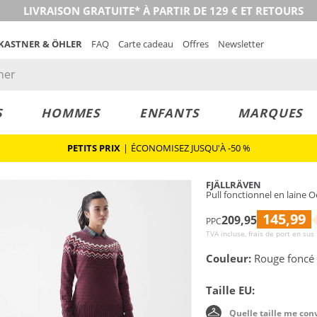
LIVRAISON GRATUITE* À PARTIR DE 129 € ET RETOURS
 KASTNER & ÖHLER
FAQ
Carte cadeau
Offres
Newsletter
S
HOMMES
ENFANTS
MARQUES
PETITS PRIX
|
ÉCONOMISEZ JUSQU'À -50 %
FJÄLLRÄVEN
Pull fonctionnel en laine 
145,99
209,95
PPC
TVA incluse, frais de port en sus
Couleur:
Rouge foncé
Taille EU:
Quelle taille me con