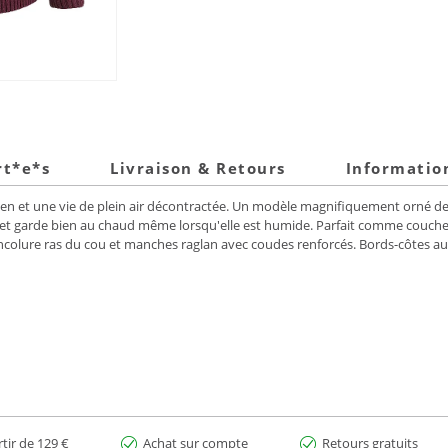
rt*e*s
Livraison & Retours
Informatio
ien et une vie de plein air décontractée. Un modèle magnifiquement orné de 
et garde bien au chaud même lorsqu'elle est humide. Parfait comme couche i
colure ras du cou et manches raglan avec coudes renforcés. Bords-côtes aux 
rtir de 129 €
Achat sur compte
Retours gratuits