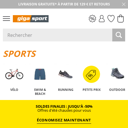
LIVRAISON GRATUITE* À PARTIR DE 129 € ET RETOURS
RETOUR SOUS 30 JOURS
PETITS PRIX
SPORTS
VÉLO
SWIM &
RUNNING
PETITS PRIX
OUTDOOR
BEACH
SOLDES FINALES : JUSQU'À -50%
Offres d'été chaudes pour vous
ÉCONOMISEZ MAINTENANT