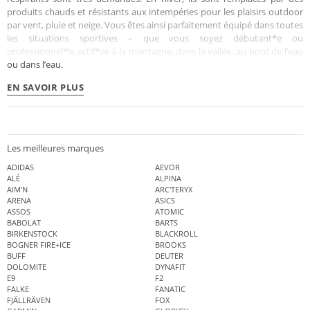
produits chauds et résistants aux intempéries pour les plaisirs outdoor
par vent, pluie et neige. Vous êtes ainsi parfaitement équipé dans toutes
les situations sportives – que vous soyez débutant*e ou
professionnel*le actif*ve à la montagne, dans la vallée, au bord de l’eau
ou dans l’eau.
EN SAVOIR PLUS
Les meilleures marques
ADIDAS
AEVOR
ALÉ
ALPINA
AIM'N
ARC'TERYX
ARENA
ASICS
ASSOS
ATOMIC
BABOLAT
BARTS
BIRKENSTOCK
BLACKROLL
BOGNER FIRE+ICE
BROOKS
BUFF
DEUTER
DOLOMITE
DYNAFIT
E9
F2
FALKE
FANATIC
FJÄLLRÄVEN
FOX