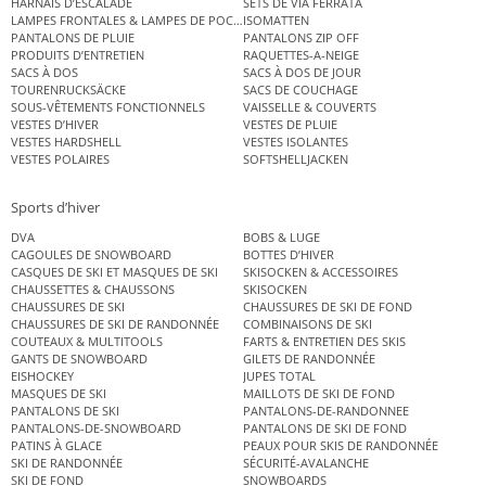
HARNAIS D’ESCALADE
SETS DE VIA FERRATA
LAMPES FRONTALES & LAMPES DE POCHE
ISOMATTEN
PANTALONS DE PLUIE
PANTALONS ZIP OFF
PRODUITS D’ENTRETIEN
RAQUETTES-A-NEIGE
SACS À DOS
SACS À DOS DE JOUR
TOURENRUCKSÄCKE
SACS DE COUCHAGE
SOUS-VÊTEMENTS FONCTIONNELS
VAISSELLE & COUVERTS
VESTES D’HIVER
VESTES DE PLUIE
VESTES HARDSHELL
VESTES ISOLANTES
VESTES POLAIRES
SOFTSHELLJACKEN
Sports d’hiver
DVA
BOBS & LUGE
CAGOULES DE SNOWBOARD
BOTTES D’HIVER
CASQUES DE SKI ET MASQUES DE SKI
SKISOCKEN & ACCESSOIRES
CHAUSSETTES & CHAUSSONS
SKISOCKEN
CHAUSSURES DE SKI
CHAUSSURES DE SKI DE FOND
CHAUSSURES DE SKI DE RANDONNÉE
COMBINAISONS DE SKI
COUTEAUX & MULTITOOLS
FARTS & ENTRETIEN DES SKIS
GANTS DE SNOWBOARD
GILETS DE RANDONNÉE
EISHOCKEY
JUPES TOTAL
MASQUES DE SKI
MAILLOTS DE SKI DE FOND
PANTALONS DE SKI
PANTALONS-DE-RANDONNEE
PANTALONS-DE-SNOWBOARD
PANTALONS DE SKI DE FOND
PATINS À GLACE
PEAUX POUR SKIS DE RANDONNÉE
SKI DE RANDONNÉE
SÉCURITÉ-AVALANCHE
SKI DE FOND
SNOWBOARDS