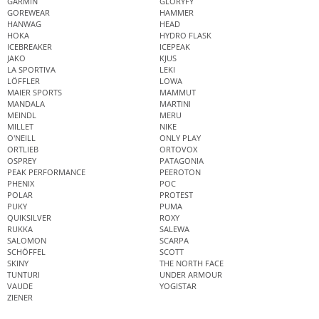
GARMIN
GLORYFY
GOREWEAR
HAMMER
HANWAG
HEAD
HOKA
HYDRO FLASK
ICEBREAKER
ICEPEAK
JAKO
KJUS
LA SPORTIVA
LEKI
LÖFFLER
LOWA
MAIER SPORTS
MAMMUT
MANDALA
MARTINI
MEINDL
MERU
MILLET
NIKE
O'NEILL
ONLY PLAY
ORTLIEB
ORTOVOX
OSPREY
PATAGONIA
PEAK PERFORMANCE
PEEROTON
PHENIX
POC
POLAR
PROTEST
PUKY
PUMA
QUIKSILVER
ROXY
RUKKA
SALEWA
SALOMON
SCARPA
SCHÖFFEL
SCOTT
SKINY
THE NORTH FACE
TUNTURI
UNDER ARMOUR
VAUDE
YOGISTAR
ZIENER