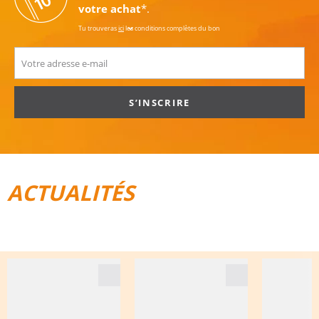
votre achat
*.
Tu trouveras
ici
les conditions complètes du bon
S’INSCRIRE
ACTUALITÉS
TOUT POUR LE VÉLO
BAGAGES DE VOYAGE