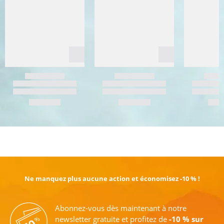
EN SAVOIR PLUS
Ne manquez plus aucune action et économisez -10 % !
Abonnez-vous dès maintenant à notre
newsletter gratuite et profitez de
-10 % sur