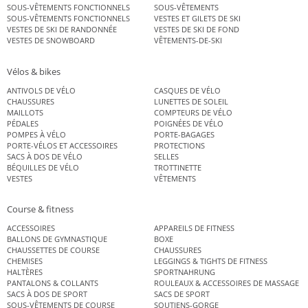
SOUS-VÊTEMENTS FONCTIONNELS
SOUS-VÊTEMENTS
SOUS-VÊTEMENTS FONCTIONNELS
VESTES ET GILETS DE SKI
VESTES DE SKI DE RANDONNÉE
VESTES DE SKI DE FOND
VESTES DE SNOWBOARD
VÊTEMENTS-DE-SKI
Vélos & bikes
ANTIVOLS DE VÉLO
CASQUES DE VÉLO
CHAUSSURES
LUNETTES DE SOLEIL
MAILLOTS
COMPTEURS DE VÉLO
PÉDALES
POIGNÉES DE VÉLO
POMPES À VÉLO
PORTE-BAGAGES
PORTE-VÉLOS ET ACCESSOIRES
PROTECTIONS
SACS À DOS DE VÉLO
SELLES
BÉQUILLES DE VÉLO
TROTTINETTE
VESTES
VÊTEMENTS
Course & fitness
ACCESSOIRES
APPAREILS DE FITNESS
BALLONS DE GYMNASTIQUE
BOXE
CHAUSSETTES DE COURSE
CHAUSSURES
CHEMISES
LEGGINGS & TIGHTS DE FITNESS
HALTÈRES
SPORTNAHRUNG
PANTALONS & COLLANTS
ROULEAUX & ACCESSOIRES DE MASSAGE
SACS À DOS DE SPORT
SACS DE SPORT
SOUS-VÊTEMENTS DE COURSE
SOUTIENS-GORGE