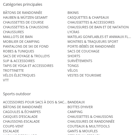
Catégories principales
BÂTONS DE RANDONNÉE
BIKINIS
HAUBEN & MÜTZEN GESAMT
CASQUETTES & CHAPEAUX
CHAUSSETTES DE COURSE
CHAUSSETTES & ACCESSOIRES
CHAUSSETTES & CHAUSSONS
CHAUSSURES DE BAIN ET DE NATATION
CHAUSSURES
LYCRAS
MAILLOTS DE BAIN
MATELAS GONFLABLES ET ANIMAUX FLOT
MOBILIER DE CAMPING
MONTRES & TRAQUEURS SPORT
PANTALONS DE SKI DE FOND
PORTE-BÉBÉS DE RANDONNÉE
ROBES & TUNIQUES
SACS DE COUCHAGE
SACS DE VOYAGE & TROLLEYS
SHORTS
SUP & ACCESSOIRES
SURVÊTEMENTS
TAPIS DE YOGA ET ACCESSOIRES
TONGS
TROTTINETTE
VÉLOS
VÉLOS ÉLECTRIQUES
VESTES DE TOURISME
VTT
Sports outdoor
ACCESSOIRES POUR SACS À DOS & SACS ÉTANCHES
BANDEAUX
BÂTONS DE RANDONNÉE
BOTTES D’HIVER
CAGOULES & ÉCHARPES
CAMPING
CASQUES D’ESCALADE
CHAUSSETTES & CHAUSSONS
CHAUSSONS-ESCALADE
CHAUSSURES DE RANDONNÉE
COUPE-VENT
COUTEAUX & MULTITOOLS
ESCALADE
GANTS & MOUFLES