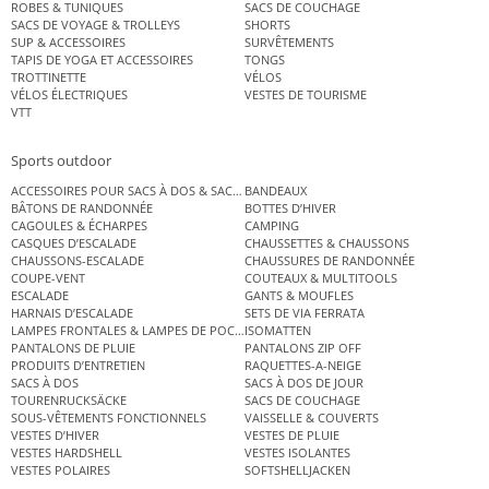
ROBES & TUNIQUES
SACS DE COUCHAGE
SACS DE VOYAGE & TROLLEYS
SHORTS
SUP & ACCESSOIRES
SURVÊTEMENTS
TAPIS DE YOGA ET ACCESSOIRES
TONGS
TROTTINETTE
VÉLOS
VÉLOS ÉLECTRIQUES
VESTES DE TOURISME
VTT
Sports outdoor
ACCESSOIRES POUR SACS À DOS & SACS ÉTANCHES
BANDEAUX
BÂTONS DE RANDONNÉE
BOTTES D’HIVER
CAGOULES & ÉCHARPES
CAMPING
CASQUES D’ESCALADE
CHAUSSETTES & CHAUSSONS
CHAUSSONS-ESCALADE
CHAUSSURES DE RANDONNÉE
COUPE-VENT
COUTEAUX & MULTITOOLS
ESCALADE
GANTS & MOUFLES
HARNAIS D’ESCALADE
SETS DE VIA FERRATA
LAMPES FRONTALES & LAMPES DE POCHE
ISOMATTEN
PANTALONS DE PLUIE
PANTALONS ZIP OFF
PRODUITS D’ENTRETIEN
RAQUETTES-A-NEIGE
SACS À DOS
SACS À DOS DE JOUR
TOURENRUCKSÄCKE
SACS DE COUCHAGE
SOUS-VÊTEMENTS FONCTIONNELS
VAISSELLE & COUVERTS
VESTES D’HIVER
VESTES DE PLUIE
VESTES HARDSHELL
VESTES ISOLANTES
VESTES POLAIRES
SOFTSHELLJACKEN