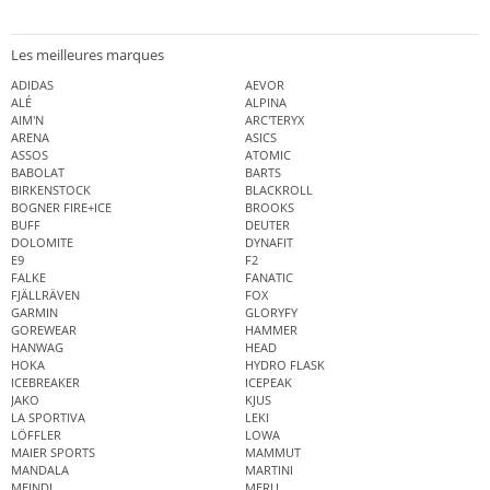
Les meilleures marques
ADIDAS
AEVOR
ALÉ
ALPINA
AIM'N
ARC'TERYX
ARENA
ASICS
ASSOS
ATOMIC
BABOLAT
BARTS
BIRKENSTOCK
BLACKROLL
BOGNER FIRE+ICE
BROOKS
BUFF
DEUTER
DOLOMITE
DYNAFIT
E9
F2
FALKE
FANATIC
FJÄLLRÄVEN
FOX
GARMIN
GLORYFY
GOREWEAR
HAMMER
HANWAG
HEAD
HOKA
HYDRO FLASK
ICEBREAKER
ICEPEAK
JAKO
KJUS
LA SPORTIVA
LEKI
LÖFFLER
LOWA
MAIER SPORTS
MAMMUT
MANDALA
MARTINI
MEINDL
MERU