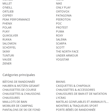
MILLET
NIKE
O'NEILL
ONLY PLAY
ORTLIEB
ORTOVOX
OSPREY
PATAGONIA
PEAK PERFORMANCE
PEEROTON
PHENIX
POC
POLAR
PROTEST
PUKY
PUMA
QUIKSILVER
ROXY
RUKKA
SALEWA
SALOMON
SCARPA
SCHÖFFEL
SCOTT
SKINY
THE NORTH FACE
TUNTURI
UNDER ARMOUR
VAUDE
YOGISTAR
ZIENER
Catégories principales
BÂTONS DE RANDONNÉE
BIKINIS
HAUBEN & MÜTZEN GESAMT
CASQUETTES & CHAPEAUX
CHAUSSETTES DE COURSE
CHAUSSETTES & ACCESSOIRES
CHAUSSETTES & CHAUSSONS
CHAUSSURES DE BAIN ET DE NATATION
CHAUSSURES
LYCRAS
MAILLOTS DE BAIN
MATELAS GONFLABLES ET ANIMAUX FLOT
MOBILIER DE CAMPING
MONTRES & TRAQUEURS SPORT
PANTALONS DE SKI DE FOND
PORTE-BÉBÉS DE RANDONNÉE