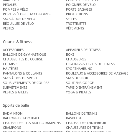
PÉDALES
POIGNÉES DE VÉLO
POMPES À VÉLO
PORTE-BAGAGES
PORTE-VÉLOS ET ACCESSOIRES
PROTECTIONS
SACS À DOS DE VÉLO
SELLES
BÉQUILLES DE VÉLO
TROTTINETTE
VESTES
VÊTEMENTS
Course & fitness
ACCESSOIRES
APPAREILS DE FITNESS
BALLONS DE GYMNASTIQUE
BOXE
CHAUSSETTES DE COURSE
CHAUSSURES
CHEMISES
LEGGINGS & TIGHTS DE FITNESS
HALTÈRES
SPORTNAHRUNG
PANTALONS & COLLANTS
ROULEAUX & ACCESSOIRES DE MASSAGE
SACS À DOS DE SPORT
SACS DE SPORT
SOUS-VÊTEMENTS DE COURSE
SOUTIENS-GORGE
SURVÊTEMENTS
TAPIS D’ENTRAÎNEMENT
VESTES & GILETS
YOGA & PILATES
Sports de balle
BADMINTON
BALLONS DE TENNIS
BALLONS DE FOOTBALL
BASKETBALL
CHAUSSURES TF & MULTI-CRAMPONS
CHAUSSURES D’INTÉRIEUR
CRAMPONS
CHAUSSURES DE TENNIS