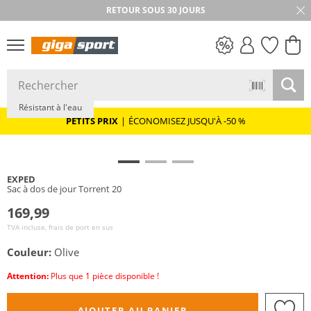
RETOUR SOUS 30 JOURS
Durable
PETITS PRIX
Résistant à l'eau
PETITS PRIX
|
ÉCONOMISEZ JUSQU'À -50 %
EXPED
Sac à dos de jour Torrent 20
169,99
TVA incluse, frais de port en sus
Couleur:
Olive
Attention:
Plus que 1 pièce disponible !
AJOUTER AU PANIER