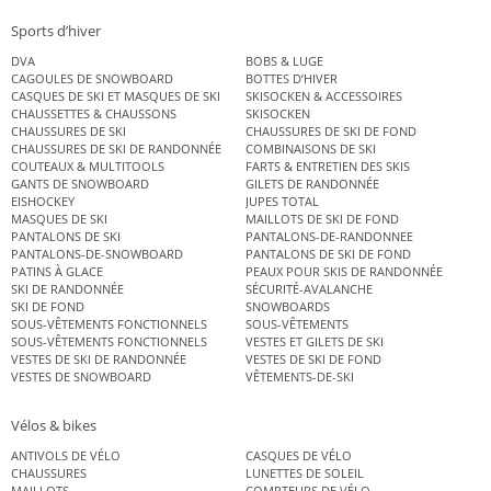
Sports d’hiver
DVA
BOBS & LUGE
CAGOULES DE SNOWBOARD
BOTTES D’HIVER
CASQUES DE SKI ET MASQUES DE SKI
SKISOCKEN & ACCESSOIRES
CHAUSSETTES & CHAUSSONS
SKISOCKEN
CHAUSSURES DE SKI
CHAUSSURES DE SKI DE FOND
CHAUSSURES DE SKI DE RANDONNÉE
COMBINAISONS DE SKI
COUTEAUX & MULTITOOLS
FARTS & ENTRETIEN DES SKIS
GANTS DE SNOWBOARD
GILETS DE RANDONNÉE
EISHOCKEY
JUPES TOTAL
MASQUES DE SKI
MAILLOTS DE SKI DE FOND
PANTALONS DE SKI
PANTALONS-DE-RANDONNEE
PANTALONS-DE-SNOWBOARD
PANTALONS DE SKI DE FOND
PATINS À GLACE
PEAUX POUR SKIS DE RANDONNÉE
SKI DE RANDONNÉE
SÉCURITÉ-AVALANCHE
SKI DE FOND
SNOWBOARDS
SOUS-VÊTEMENTS FONCTIONNELS
SOUS-VÊTEMENTS
SOUS-VÊTEMENTS FONCTIONNELS
VESTES ET GILETS DE SKI
VESTES DE SKI DE RANDONNÉE
VESTES DE SKI DE FOND
VESTES DE SNOWBOARD
VÊTEMENTS-DE-SKI
Vélos & bikes
ANTIVOLS DE VÉLO
CASQUES DE VÉLO
CHAUSSURES
LUNETTES DE SOLEIL
MAILLOTS
COMPTEURS DE VÉLO