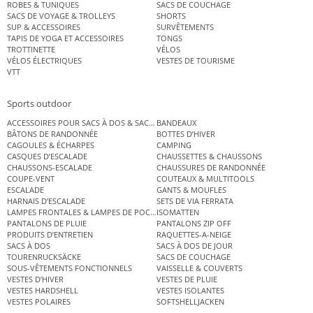
ROBES & TUNIQUES
SACS DE COUCHAGE
SACS DE VOYAGE & TROLLEYS
SHORTS
SUP & ACCESSOIRES
SURVÊTEMENTS
TAPIS DE YOGA ET ACCESSOIRES
TONGS
TROTTINETTE
VÉLOS
VÉLOS ÉLECTRIQUES
VESTES DE TOURISME
VTT
Sports outdoor
ACCESSOIRES POUR SACS À DOS & SACS ÉTANCHES
BANDEAUX
BÂTONS DE RANDONNÉE
BOTTES D’HIVER
CAGOULES & ÉCHARPES
CAMPING
CASQUES D’ESCALADE
CHAUSSETTES & CHAUSSONS
CHAUSSONS-ESCALADE
CHAUSSURES DE RANDONNÉE
COUPE-VENT
COUTEAUX & MULTITOOLS
ESCALADE
GANTS & MOUFLES
HARNAIS D’ESCALADE
SETS DE VIA FERRATA
LAMPES FRONTALES & LAMPES DE POCHE
ISOMATTEN
PANTALONS DE PLUIE
PANTALONS ZIP OFF
PRODUITS D’ENTRETIEN
RAQUETTES-A-NEIGE
SACS À DOS
SACS À DOS DE JOUR
TOURENRUCKSÄCKE
SACS DE COUCHAGE
SOUS-VÊTEMENTS FONCTIONNELS
VAISSELLE & COUVERTS
VESTES D’HIVER
VESTES DE PLUIE
VESTES HARDSHELL
VESTES ISOLANTES
VESTES POLAIRES
SOFTSHELLJACKEN