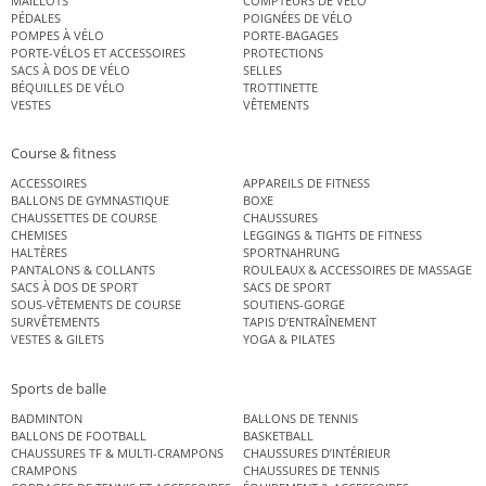
MAILLOTS
COMPTEURS DE VÉLO
PÉDALES
POIGNÉES DE VÉLO
POMPES À VÉLO
PORTE-BAGAGES
PORTE-VÉLOS ET ACCESSOIRES
PROTECTIONS
SACS À DOS DE VÉLO
SELLES
BÉQUILLES DE VÉLO
TROTTINETTE
VESTES
VÊTEMENTS
Course & fitness
ACCESSOIRES
APPAREILS DE FITNESS
BALLONS DE GYMNASTIQUE
BOXE
CHAUSSETTES DE COURSE
CHAUSSURES
CHEMISES
LEGGINGS & TIGHTS DE FITNESS
HALTÈRES
SPORTNAHRUNG
PANTALONS & COLLANTS
ROULEAUX & ACCESSOIRES DE MASSAGE
SACS À DOS DE SPORT
SACS DE SPORT
SOUS-VÊTEMENTS DE COURSE
SOUTIENS-GORGE
SURVÊTEMENTS
TAPIS D’ENTRAÎNEMENT
VESTES & GILETS
YOGA & PILATES
Sports de balle
BADMINTON
BALLONS DE TENNIS
BALLONS DE FOOTBALL
BASKETBALL
CHAUSSURES TF & MULTI-CRAMPONS
CHAUSSURES D’INTÉRIEUR
CRAMPONS
CHAUSSURES DE TENNIS