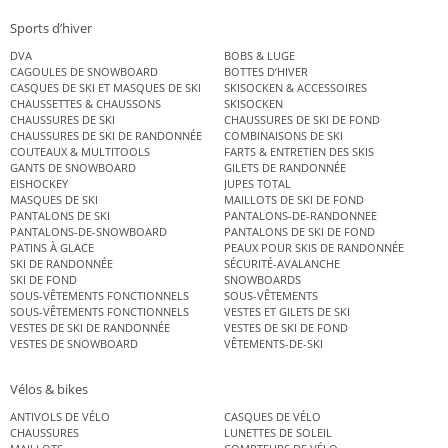
Sports d’hiver
DVA
BOBS & LUGE
CAGOULES DE SNOWBOARD
BOTTES D’HIVER
CASQUES DE SKI ET MASQUES DE SKI
SKISOCKEN & ACCESSOIRES
CHAUSSETTES & CHAUSSONS
SKISOCKEN
CHAUSSURES DE SKI
CHAUSSURES DE SKI DE FOND
CHAUSSURES DE SKI DE RANDONNÉE
COMBINAISONS DE SKI
COUTEAUX & MULTITOOLS
FARTS & ENTRETIEN DES SKIS
GANTS DE SNOWBOARD
GILETS DE RANDONNÉE
EISHOCKEY
JUPES TOTAL
MASQUES DE SKI
MAILLOTS DE SKI DE FOND
PANTALONS DE SKI
PANTALONS-DE-RANDONNEE
PANTALONS-DE-SNOWBOARD
PANTALONS DE SKI DE FOND
PATINS À GLACE
PEAUX POUR SKIS DE RANDONNÉE
SKI DE RANDONNÉE
SÉCURITÉ-AVALANCHE
SKI DE FOND
SNOWBOARDS
SOUS-VÊTEMENTS FONCTIONNELS
SOUS-VÊTEMENTS
SOUS-VÊTEMENTS FONCTIONNELS
VESTES ET GILETS DE SKI
VESTES DE SKI DE RANDONNÉE
VESTES DE SKI DE FOND
VESTES DE SNOWBOARD
VÊTEMENTS-DE-SKI
Vélos & bikes
ANTIVOLS DE VÉLO
CASQUES DE VÉLO
CHAUSSURES
LUNETTES DE SOLEIL