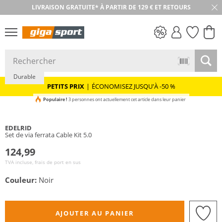
LIVRAISON GRATUITE* À PARTIR DE 129 € ET RETOURS
RETOUR SOUS 30 JOURS
PETITS PRIX
Durable
PETITS PRIX
|
ÉCONOMISEZ JUSQU'À -50 %
Populaire !
3 personnes ont actuellement cet article dans leur panier
EDELRID
Set de via ferrata Cable Kit 5.0
124,99
TVA incluse, frais de port en sus
Couleur:
Noir
AJOUTER AU PANIER