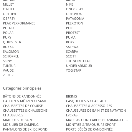
MILLET
NIKE
O'NEILL
ONLY PLAY
ORTLIEB
ORTOVOX
OSPREY
PATAGONIA
PEAK PERFORMANCE
PEEROTON
PHENIX
POC
POLAR
PROTEST
PUKY
PUMA
QUIKSILVER
ROXY
RUKKA
SALEWA
SALOMON
SCARPA
SCHÖFFEL
SCOTT
SKINY
THE NORTH FACE
TUNTURI
UNDER ARMOUR
VAUDE
YOGISTAR
ZIENER
Catégories principales
BÂTONS DE RANDONNÉE
BIKINIS
HAUBEN & MÜTZEN GESAMT
CASQUETTES & CHAPEAUX
CHAUSSETTES DE COURSE
CHAUSSETTES & ACCESSOIRES
CHAUSSETTES & CHAUSSONS
CHAUSSURES DE BAIN ET DE NATATION
CHAUSSURES
LYCRAS
MAILLOTS DE BAIN
MATELAS GONFLABLES ET ANIMAUX FLOT
MOBILIER DE CAMPING
MONTRES & TRAQUEURS SPORT
PANTALONS DE SKI DE FOND
PORTE-BÉBÉS DE RANDONNÉE