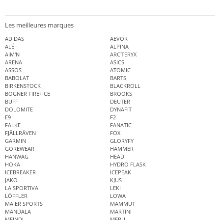
Les meilleures marques
ADIDAS
AEVOR
ALÉ
ALPINA
AIM'N
ARC'TERYX
ARENA
ASICS
ASSOS
ATOMIC
BABOLAT
BARTS
BIRKENSTOCK
BLACKROLL
BOGNER FIRE+ICE
BROOKS
BUFF
DEUTER
DOLOMITE
DYNAFIT
E9
F2
FALKE
FANATIC
FJÄLLRÄVEN
FOX
GARMIN
GLORYFY
GOREWEAR
HAMMER
HANWAG
HEAD
HOKA
HYDRO FLASK
ICEBREAKER
ICEPEAK
JAKO
KJUS
LA SPORTIVA
LEKI
LÖFFLER
LOWA
MAIER SPORTS
MAMMUT
MANDALA
MARTINI
MEINDL
MERU