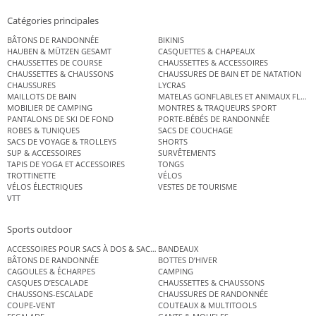
Catégories principales
BÂTONS DE RANDONNÉE
BIKINIS
HAUBEN & MÜTZEN GESAMT
CASQUETTES & CHAPEAUX
CHAUSSETTES DE COURSE
CHAUSSETTES & ACCESSOIRES
CHAUSSETTES & CHAUSSONS
CHAUSSURES DE BAIN ET DE NATATION
CHAUSSURES
LYCRAS
MAILLOTS DE BAIN
MATELAS GONFLABLES ET ANIMAUX FLOT
MOBILIER DE CAMPING
MONTRES & TRAQUEURS SPORT
PANTALONS DE SKI DE FOND
PORTE-BÉBÉS DE RANDONNÉE
ROBES & TUNIQUES
SACS DE COUCHAGE
SACS DE VOYAGE & TROLLEYS
SHORTS
SUP & ACCESSOIRES
SURVÊTEMENTS
TAPIS DE YOGA ET ACCESSOIRES
TONGS
TROTTINETTE
VÉLOS
VÉLOS ÉLECTRIQUES
VESTES DE TOURISME
VTT
Sports outdoor
ACCESSOIRES POUR SACS À DOS & SACS ÉTANCHES
BANDEAUX
BÂTONS DE RANDONNÉE
BOTTES D’HIVER
CAGOULES & ÉCHARPES
CAMPING
CASQUES D’ESCALADE
CHAUSSETTES & CHAUSSONS
CHAUSSONS-ESCALADE
CHAUSSURES DE RANDONNÉE
COUPE-VENT
COUTEAUX & MULTITOOLS