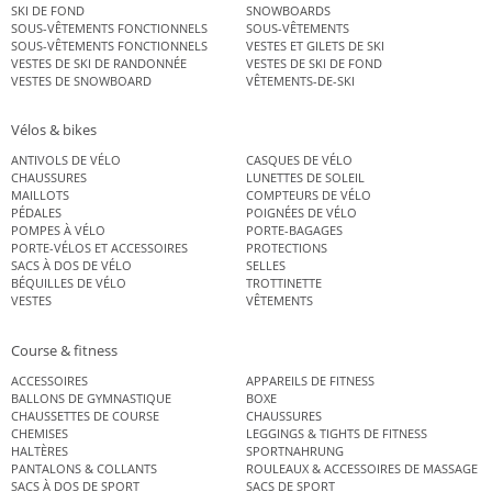
SKI DE FOND
SNOWBOARDS
SOUS-VÊTEMENTS FONCTIONNELS
SOUS-VÊTEMENTS
SOUS-VÊTEMENTS FONCTIONNELS
VESTES ET GILETS DE SKI
VESTES DE SKI DE RANDONNÉE
VESTES DE SKI DE FOND
VESTES DE SNOWBOARD
VÊTEMENTS-DE-SKI
Vélos & bikes
ANTIVOLS DE VÉLO
CASQUES DE VÉLO
CHAUSSURES
LUNETTES DE SOLEIL
MAILLOTS
COMPTEURS DE VÉLO
PÉDALES
POIGNÉES DE VÉLO
POMPES À VÉLO
PORTE-BAGAGES
PORTE-VÉLOS ET ACCESSOIRES
PROTECTIONS
SACS À DOS DE VÉLO
SELLES
BÉQUILLES DE VÉLO
TROTTINETTE
VESTES
VÊTEMENTS
Course & fitness
ACCESSOIRES
APPAREILS DE FITNESS
BALLONS DE GYMNASTIQUE
BOXE
CHAUSSETTES DE COURSE
CHAUSSURES
CHEMISES
LEGGINGS & TIGHTS DE FITNESS
HALTÈRES
SPORTNAHRUNG
PANTALONS & COLLANTS
ROULEAUX & ACCESSOIRES DE MASSAGE
SACS À DOS DE SPORT
SACS DE SPORT