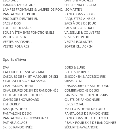
ESCALADE
GANTS & MOUFLES
HARNAIS D’ESCALADE
SETS DE VIA FERRATA
LAMPES FRONTALES & LAMPES DE POCHE
ISOMATTEN
PANTALONS DE PLUIE
PANTALONS ZIP OFF
PRODUITS D’ENTRETIEN
RAQUETTES-A-NEIGE
SACS À DOS
SACS À DOS DE JOUR
TOURENRUCKSÄCKE
SACS DE COUCHAGE
SOUS-VÊTEMENTS FONCTIONNELS
VAISSELLE & COUVERTS
VESTES D’HIVER
VESTES DE PLUIE
VESTES HARDSHELL
VESTES ISOLANTES
VESTES POLAIRES
SOFTSHELLJACKEN
Sports d’hiver
DVA
BOBS & LUGE
CAGOULES DE SNOWBOARD
BOTTES D’HIVER
CASQUES DE SKI ET MASQUES DE SKI
SKISOCKEN & ACCESSOIRES
CHAUSSETTES & CHAUSSONS
SKISOCKEN
CHAUSSURES DE SKI
CHAUSSURES DE SKI DE FOND
CHAUSSURES DE SKI DE RANDONNÉE
COMBINAISONS DE SKI
COUTEAUX & MULTITOOLS
FARTS & ENTRETIEN DES SKIS
GANTS DE SNOWBOARD
GILETS DE RANDONNÉE
EISHOCKEY
JUPES TOTAL
MASQUES DE SKI
MAILLOTS DE SKI DE FOND
PANTALONS DE SKI
PANTALONS-DE-RANDONNEE
PANTALONS-DE-SNOWBOARD
PANTALONS DE SKI DE FOND
PATINS À GLACE
PEAUX POUR SKIS DE RANDONNÉE
SKI DE RANDONNÉE
SÉCURITÉ-AVALANCHE