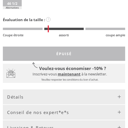
46 1/2
Alternatives
Évaluation de la taille :
?
Coupe étroite
assorti
coupe ample
ÉPUISÉ
Voulez-vous économiser -10% ?
Inscrivez-vous
maintenant
à la newsletter.
Veuillez respecter les conditions du bon d'achat.
Détails
Conseil de nos expert*e*s
Livraison & Retours