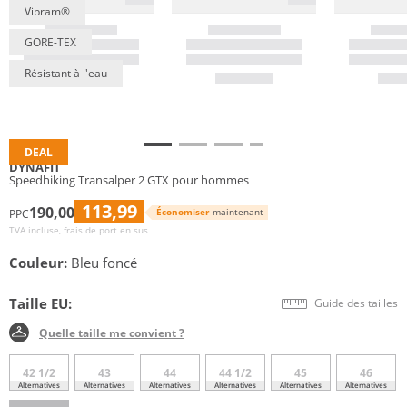
Vibram®
GORE-TEX
Résistant à l'eau
DEAL
DYNAFIT
Speedhiking Transalper 2 GTX pour hommes
113,99
190,00
Économiser
maintenant
PPC
TVA incluse, frais de port en sus
Couleur:
Bleu foncé
Taille EU:
Guide des tailles
Quelle taille me convient ?
42 1/2
43
44
44 1/2
45
46
Alternatives
Alternatives
Alternatives
Alternatives
Alternatives
Alternatives