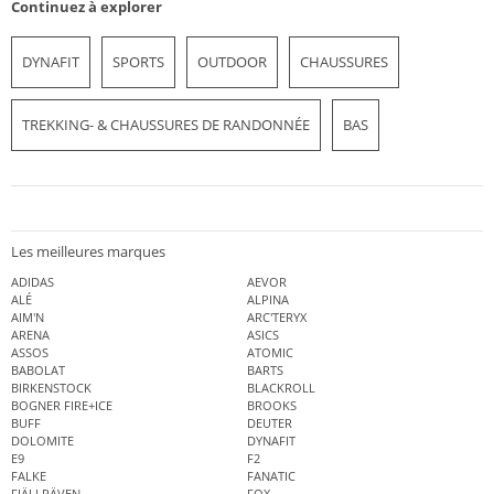
Continuez à explorer
DYNAFIT
SPORTS
OUTDOOR
CHAUSSURES
TREKKING- & CHAUSSURES DE RANDONNÉE
BAS
Les meilleures marques
ADIDAS
AEVOR
ALÉ
ALPINA
AIM'N
ARC'TERYX
ARENA
ASICS
ASSOS
ATOMIC
BABOLAT
BARTS
BIRKENSTOCK
BLACKROLL
BOGNER FIRE+ICE
BROOKS
BUFF
DEUTER
DOLOMITE
DYNAFIT
E9
F2
FALKE
FANATIC
FJÄLLRÄVEN
FOX