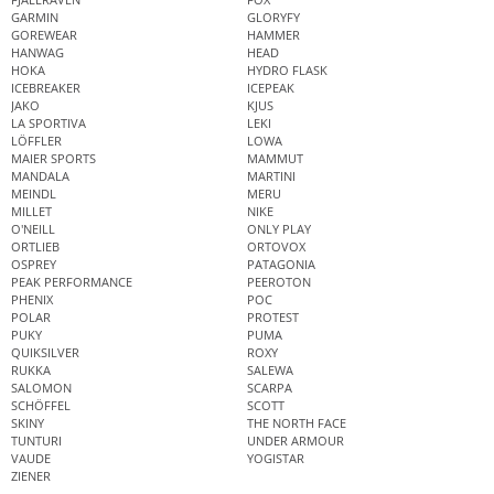
GARMIN
GLORYFY
GOREWEAR
HAMMER
HANWAG
HEAD
HOKA
HYDRO FLASK
ICEBREAKER
ICEPEAK
JAKO
KJUS
LA SPORTIVA
LEKI
LÖFFLER
LOWA
MAIER SPORTS
MAMMUT
MANDALA
MARTINI
MEINDL
MERU
MILLET
NIKE
O'NEILL
ONLY PLAY
ORTLIEB
ORTOVOX
OSPREY
PATAGONIA
PEAK PERFORMANCE
PEEROTON
PHENIX
POC
POLAR
PROTEST
PUKY
PUMA
QUIKSILVER
ROXY
RUKKA
SALEWA
SALOMON
SCARPA
SCHÖFFEL
SCOTT
SKINY
THE NORTH FACE
TUNTURI
UNDER ARMOUR
VAUDE
YOGISTAR
ZIENER