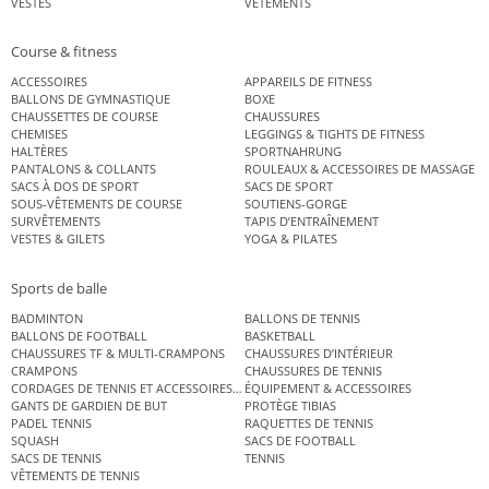
VESTES
VÊTEMENTS
Course & fitness
ACCESSOIRES
APPAREILS DE FITNESS
BALLONS DE GYMNASTIQUE
BOXE
CHAUSSETTES DE COURSE
CHAUSSURES
CHEMISES
LEGGINGS & TIGHTS DE FITNESS
HALTÈRES
SPORTNAHRUNG
PANTALONS & COLLANTS
ROULEAUX & ACCESSOIRES DE MASSAGE
SACS À DOS DE SPORT
SACS DE SPORT
SOUS-VÊTEMENTS DE COURSE
SOUTIENS-GORGE
SURVÊTEMENTS
TAPIS D’ENTRAÎNEMENT
VESTES & GILETS
YOGA & PILATES
Sports de balle
BADMINTON
BALLONS DE TENNIS
BALLONS DE FOOTBALL
BASKETBALL
CHAUSSURES TF & MULTI-CRAMPONS
CHAUSSURES D’INTÉRIEUR
CRAMPONS
CHAUSSURES DE TENNIS
CORDAGES DE TENNIS ET ACCESSOIRES DE TENNIS
ÉQUIPEMENT & ACCESSOIRES
GANTS DE GARDIEN DE BUT
PROTÈGE TIBIAS
PADEL TENNIS
RAQUETTES DE TENNIS
SQUASH
SACS DE FOOTBALL
SACS DE TENNIS
TENNIS
VÊTEMENTS DE TENNIS