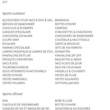
VTT
Sports outdoor
ACCESSOIRES POUR SACS À DOS & SACS ÉTANCHES
BANDEAUX
BÂTONS DE RANDONNÉE
BOTTES D’HIVER
CAGOULES & ÉCHARPES
CAMPING
CASQUES D’ESCALADE
CHAUSSETTES & CHAUSSONS
CHAUSSONS-ESCALADE
CHAUSSURES DE RANDONNÉE
COUPE-VENT
COUTEAUX & MULTITOOLS
ESCALADE
GANTS & MOUFLES
HARNAIS D’ESCALADE
SETS DE VIA FERRATA
LAMPES FRONTALES & LAMPES DE POCHE
ISOMATTEN
PANTALONS DE PLUIE
PANTALONS ZIP OFF
PRODUITS D’ENTRETIEN
RAQUETTES-A-NEIGE
SACS À DOS
SACS À DOS DE JOUR
TOURENRUCKSÄCKE
SACS DE COUCHAGE
SOUS-VÊTEMENTS FONCTIONNELS
VAISSELLE & COUVERTS
VESTES D’HIVER
VESTES DE PLUIE
VESTES HARDSHELL
VESTES ISOLANTES
VESTES POLAIRES
SOFTSHELLJACKEN
Sports d’hiver
DVA
BOBS & LUGE
CAGOULES DE SNOWBOARD
BOTTES D’HIVER
CASQUES DE SKI ET MASQUES DE SKI
SKISOCKEN & ACCESSOIRES