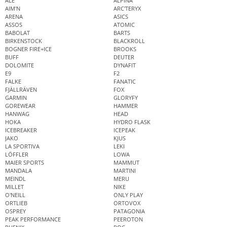
ALÉ
ALPINA
AIM'N
ARC'TERYX
ARENA
ASICS
ASSOS
ATOMIC
BABOLAT
BARTS
BIRKENSTOCK
BLACKROLL
BOGNER FIRE+ICE
BROOKS
BUFF
DEUTER
DOLOMITE
DYNAFIT
E9
F2
FALKE
FANATIC
FJÄLLRÄVEN
FOX
GARMIN
GLORYFY
GOREWEAR
HAMMER
HANWAG
HEAD
HOKA
HYDRO FLASK
ICEBREAKER
ICEPEAK
JAKO
KJUS
LA SPORTIVA
LEKI
LÖFFLER
LOWA
MAIER SPORTS
MAMMUT
MANDALA
MARTINI
MEINDL
MERU
MILLET
NIKE
O'NEILL
ONLY PLAY
ORTLIEB
ORTOVOX
OSPREY
PATAGONIA
PEAK PERFORMANCE
PEEROTON