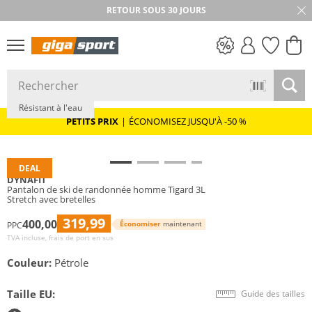
RETOUR SOUS 30 JOURS
Durable
PETITS PRIX
Résistant à l'eau
PETITS PRIX
|
ÉCONOMISEZ JUSQU'À -50 %
DEAL
DYNAFIT
Pantalon de ski de randonnée homme Tigard 3L
Stretch avec bretelles
319,99
400,00
Économiser
maintenant
PPC
TVA incluse, frais de port en sus
Couleur:
Pétrole
Taille EU:
Guide des tailles