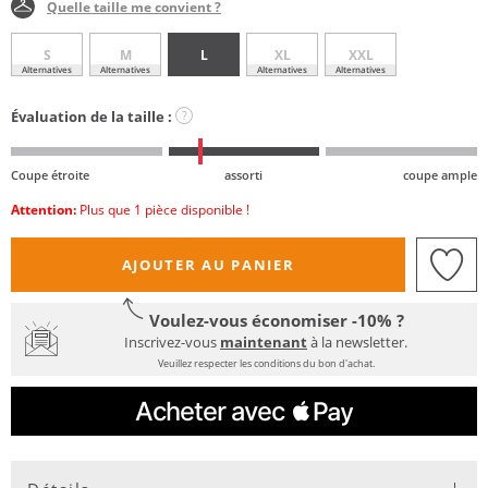
Quelle taille me convient ?
S
M
L
XL
XXL
Alternatives
Alternatives
Alternatives
Alternatives
Évaluation de la taille :
?
Coupe étroite
assorti
coupe ample
Attention:
Plus que 1 pièce disponible !
AJOUTER AU PANIER
Voulez-vous économiser -10% ?
Inscrivez-vous
maintenant
à la newsletter.
Veuillez respecter les conditions du bon d'achat.