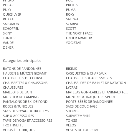
PHENIX
POC
POLAR
PROTEST
PUKY
PUMA
QUIKSILVER
ROXY
RUKKA
SALEWA
SALOMON
SCARPA
SCHÖFFEL
SCOTT
SKINY
THE NORTH FACE
TUNTURI
UNDER ARMOUR
VAUDE
YOGISTAR
ZIENER
Catégories principales
BÂTONS DE RANDONNÉE
BIKINIS
HAUBEN & MÜTZEN GESAMT
CASQUETTES & CHAPEAUX
CHAUSSETTES DE COURSE
CHAUSSETTES & ACCESSOIRES
CHAUSSETTES & CHAUSSONS
CHAUSSURES DE BAIN ET DE NATATION
CHAUSSURES
LYCRAS
MAILLOTS DE BAIN
MATELAS GONFLABLES ET ANIMAUX FLOT
MOBILIER DE CAMPING
MONTRES & TRAQUEURS SPORT
PANTALONS DE SKI DE FOND
PORTE-BÉBÉS DE RANDONNÉE
ROBES & TUNIQUES
SACS DE COUCHAGE
SACS DE VOYAGE & TROLLEYS
SHORTS
SUP & ACCESSOIRES
SURVÊTEMENTS
TAPIS DE YOGA ET ACCESSOIRES
TONGS
TROTTINETTE
VÉLOS
VÉLOS ÉLECTRIQUES
VESTES DE TOURISME