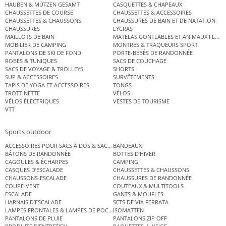
HAUBEN & MÜTZEN GESAMT
CASQUETTES & CHAPEAUX
CHAUSSETTES DE COURSE
CHAUSSETTES & ACCESSOIRES
CHAUSSETTES & CHAUSSONS
CHAUSSURES DE BAIN ET DE NATATION
CHAUSSURES
LYCRAS
MAILLOTS DE BAIN
MATELAS GONFLABLES ET ANIMAUX FLOT
MOBILIER DE CAMPING
MONTRES & TRAQUEURS SPORT
PANTALONS DE SKI DE FOND
PORTE-BÉBÉS DE RANDONNÉE
ROBES & TUNIQUES
SACS DE COUCHAGE
SACS DE VOYAGE & TROLLEYS
SHORTS
SUP & ACCESSOIRES
SURVÊTEMENTS
TAPIS DE YOGA ET ACCESSOIRES
TONGS
TROTTINETTE
VÉLOS
VÉLOS ÉLECTRIQUES
VESTES DE TOURISME
VTT
Sports outdoor
ACCESSOIRES POUR SACS À DOS & SACS ÉTANCHES
BANDEAUX
BÂTONS DE RANDONNÉE
BOTTES D’HIVER
CAGOULES & ÉCHARPES
CAMPING
CASQUES D’ESCALADE
CHAUSSETTES & CHAUSSONS
CHAUSSONS-ESCALADE
CHAUSSURES DE RANDONNÉE
COUPE-VENT
COUTEAUX & MULTITOOLS
ESCALADE
GANTS & MOUFLES
HARNAIS D’ESCALADE
SETS DE VIA FERRATA
LAMPES FRONTALES & LAMPES DE POCHE
ISOMATTEN
PANTALONS DE PLUIE
PANTALONS ZIP OFF