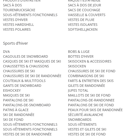
PRODUITS D’ENTRETIEN
RAQUETTES-A-NEIGE
SACS À DOS
SACS À DOS DE JOUR
TOURENRUCKSÄCKE
SACS DE COUCHAGE
SOUS-VÊTEMENTS FONCTIONNELS
VAISSELLE & COUVERTS
VESTES D’HIVER
VESTES DE PLUIE
VESTES HARDSHELL
VESTES ISOLANTES
VESTES POLAIRES
SOFTSHELLJACKEN
Sports d’hiver
DVA
BOBS & LUGE
CAGOULES DE SNOWBOARD
BOTTES D’HIVER
CASQUES DE SKI ET MASQUES DE SKI
SKISOCKEN & ACCESSOIRES
CHAUSSETTES & CHAUSSONS
SKISOCKEN
CHAUSSURES DE SKI
CHAUSSURES DE SKI DE FOND
CHAUSSURES DE SKI DE RANDONNÉE
COMBINAISONS DE SKI
COUTEAUX & MULTITOOLS
FARTS & ENTRETIEN DES SKIS
GANTS DE SNOWBOARD
GILETS DE RANDONNÉE
EISHOCKEY
JUPES TOTAL
MASQUES DE SKI
MAILLOTS DE SKI DE FOND
PANTALONS DE SKI
PANTALONS-DE-RANDONNEE
PANTALONS-DE-SNOWBOARD
PANTALONS DE SKI DE FOND
PATINS À GLACE
PEAUX POUR SKIS DE RANDONNÉE
SKI DE RANDONNÉE
SÉCURITÉ-AVALANCHE
SKI DE FOND
SNOWBOARDS
SOUS-VÊTEMENTS FONCTIONNELS
SOUS-VÊTEMENTS
SOUS-VÊTEMENTS FONCTIONNELS
VESTES ET GILETS DE SKI
VESTES DE SKI DE RANDONNÉE
VESTES DE SKI DE FOND