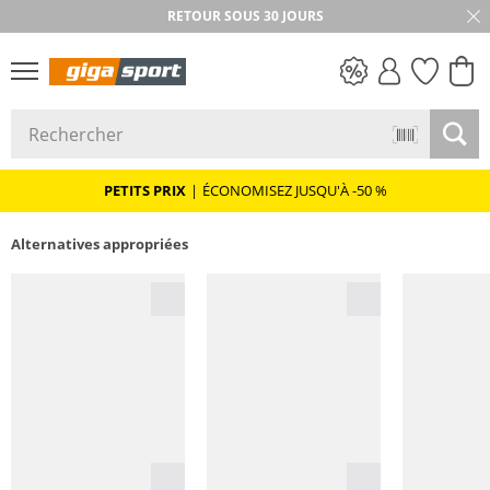
RETOUR SOUS 30 JOURS
PETITS PRIX
PETITS PRIX
|
ÉCONOMISEZ JUSQU'À -50 %
Alternatives appropriées