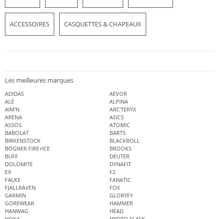
ACCESSOIRES
CASQUETTES & CHAPEAUX
Les meilleures marques
ADIDAS
AEVOR
ALÉ
ALPINA
AIM'N
ARC'TERYX
ARENA
ASICS
ASSOS
ATOMIC
BABOLAT
BARTS
BIRKENSTOCK
BLACKROLL
BOGNER FIRE+ICE
BROOKS
BUFF
DEUTER
DOLOMITE
DYNAFIT
E9
F2
FALKE
FANATIC
FJÄLLRÄVEN
FOX
GARMIN
GLORYFY
GOREWEAR
HAMMER
HANWAG
HEAD
HOKA
HYDRO FLASK