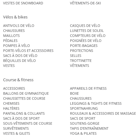
VESTES DE SNOWBOARD
VÊTEMENTS-DE-SKI
Vélos & bikes
ANTIVOLS DE VÉLO
CASQUES DE VÉLO
CHAUSSURES
LUNETTES DE SOLEIL
MAILLOTS
COMPTEURS DE VÉLO
PÉDALES
POIGNÉES DE VÉLO
POMPES À VÉLO
PORTE-BAGAGES
PORTE-VÉLOS ET ACCESSOIRES
PROTECTIONS
SACS À DOS DE VÉLO
SELLES
BÉQUILLES DE VÉLO
TROTTINETTE
VESTES
VÊTEMENTS
Course & fitness
ACCESSOIRES
APPAREILS DE FITNESS
BALLONS DE GYMNASTIQUE
BOXE
CHAUSSETTES DE COURSE
CHAUSSURES
CHEMISES
LEGGINGS & TIGHTS DE FITNESS
HALTÈRES
SPORTNAHRUNG
PANTALONS & COLLANTS
ROULEAUX & ACCESSOIRES DE MASSAGE
SACS À DOS DE SPORT
SACS DE SPORT
SOUS-VÊTEMENTS DE COURSE
SOUTIENS-GORGE
SURVÊTEMENTS
TAPIS D’ENTRAÎNEMENT
VESTES & GILETS
YOGA & PILATES