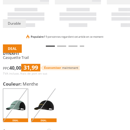
Durable
Populaire !
9 personnes regardent cet article en ce moment
DEAL
DYNAFIT
Casquette Trail
31,99
40,00
Économiser
maintenant
PPC
TVA incluse, frais de port en sus
Couleur:
Menthe
DEAL
DEAL