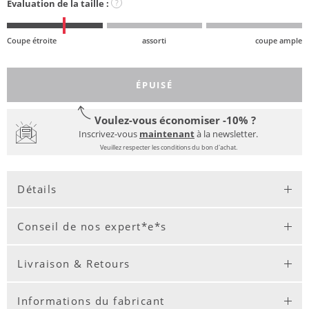
Évaluation de la taille :
?
Coupe étroite
assorti
coupe ample
ÉPUISÉ
Voulez-vous économiser -10% ?
Inscrivez-vous
maintenant
à la newsletter.
Veuillez respecter les conditions du bon d'achat.
Détails
Conseil de nos expert*e*s
Livraison & Retours
Informations du fabricant