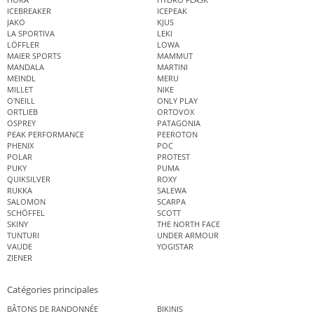
ICEBREAKER
ICEPEAK
JAKO
KJUS
LA SPORTIVA
LEKI
LÖFFLER
LOWA
MAIER SPORTS
MAMMUT
MANDALA
MARTINI
MEINDL
MERU
MILLET
NIKE
O'NEILL
ONLY PLAY
ORTLIEB
ORTOVOX
OSPREY
PATAGONIA
PEAK PERFORMANCE
PEEROTON
PHENIX
POC
POLAR
PROTEST
PUKY
PUMA
QUIKSILVER
ROXY
RUKKA
SALEWA
SALOMON
SCARPA
SCHÖFFEL
SCOTT
SKINY
THE NORTH FACE
TUNTURI
UNDER ARMOUR
VAUDE
YOGISTAR
ZIENER
Catégories principales
BÂTONS DE RANDONNÉE
BIKINIS