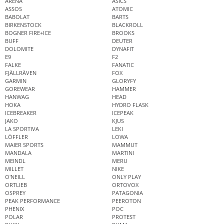
ARENA
ASICS
ASSOS
ATOMIC
BABOLAT
BARTS
BIRKENSTOCK
BLACKROLL
BOGNER FIRE+ICE
BROOKS
BUFF
DEUTER
DOLOMITE
DYNAFIT
E9
F2
FALKE
FANATIC
FJÄLLRÄVEN
FOX
GARMIN
GLORYFY
GOREWEAR
HAMMER
HANWAG
HEAD
HOKA
HYDRO FLASK
ICEBREAKER
ICEPEAK
JAKO
KJUS
LA SPORTIVA
LEKI
LÖFFLER
LOWA
MAIER SPORTS
MAMMUT
MANDALA
MARTINI
MEINDL
MERU
MILLET
NIKE
O'NEILL
ONLY PLAY
ORTLIEB
ORTOVOX
OSPREY
PATAGONIA
PEAK PERFORMANCE
PEEROTON
PHENIX
POC
POLAR
PROTEST