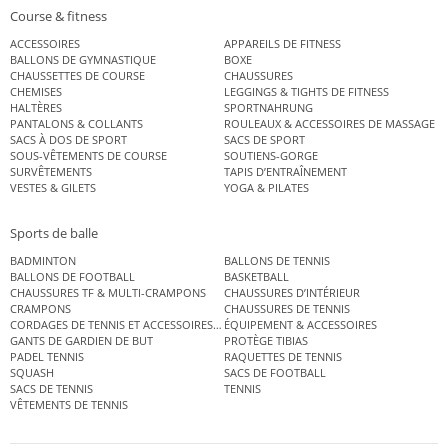
Course & fitness
ACCESSOIRES
APPAREILS DE FITNESS
BALLONS DE GYMNASTIQUE
BOXE
CHAUSSETTES DE COURSE
CHAUSSURES
CHEMISES
LEGGINGS & TIGHTS DE FITNESS
HALTÈRES
SPORTNAHRUNG
PANTALONS & COLLANTS
ROULEAUX & ACCESSOIRES DE MASSAGE
SACS À DOS DE SPORT
SACS DE SPORT
SOUS-VÊTEMENTS DE COURSE
SOUTIENS-GORGE
SURVÊTEMENTS
TAPIS D’ENTRAÎNEMENT
VESTES & GILETS
YOGA & PILATES
Sports de balle
BADMINTON
BALLONS DE TENNIS
BALLONS DE FOOTBALL
BASKETBALL
CHAUSSURES TF & MULTI-CRAMPONS
CHAUSSURES D’INTÉRIEUR
CRAMPONS
CHAUSSURES DE TENNIS
CORDAGES DE TENNIS ET ACCESSOIRES DE TENNIS
ÉQUIPEMENT & ACCESSOIRES
GANTS DE GARDIEN DE BUT
PROTÈGE TIBIAS
PADEL TENNIS
RAQUETTES DE TENNIS
SQUASH
SACS DE FOOTBALL
SACS DE TENNIS
TENNIS
VÊTEMENTS DE TENNIS