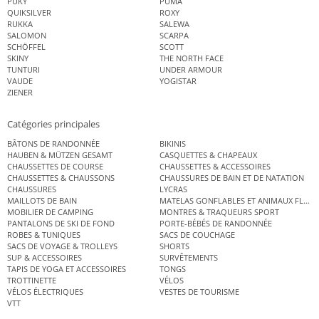
PUKY
PUMA
QUIKSILVER
ROXY
RUKKA
SALEWA
SALOMON
SCARPA
SCHÖFFEL
SCOTT
SKINY
THE NORTH FACE
TUNTURI
UNDER ARMOUR
VAUDE
YOGISTAR
ZIENER
Catégories principales
BÂTONS DE RANDONNÉE
BIKINIS
HAUBEN & MÜTZEN GESAMT
CASQUETTES & CHAPEAUX
CHAUSSETTES DE COURSE
CHAUSSETTES & ACCESSOIRES
CHAUSSETTES & CHAUSSONS
CHAUSSURES DE BAIN ET DE NATATION
CHAUSSURES
LYCRAS
MAILLOTS DE BAIN
MATELAS GONFLABLES ET ANIMAUX FLOT
MOBILIER DE CAMPING
MONTRES & TRAQUEURS SPORT
PANTALONS DE SKI DE FOND
PORTE-BÉBÉS DE RANDONNÉE
ROBES & TUNIQUES
SACS DE COUCHAGE
SACS DE VOYAGE & TROLLEYS
SHORTS
SUP & ACCESSOIRES
SURVÊTEMENTS
TAPIS DE YOGA ET ACCESSOIRES
TONGS
TROTTINETTE
VÉLOS
VÉLOS ÉLECTRIQUES
VESTES DE TOURISME
VTT