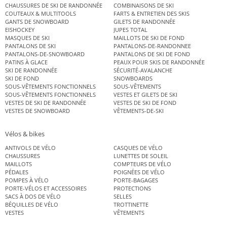
CHAUSSURES DE SKI DE RANDONNÉE
COMBINAISONS DE SKI
COUTEAUX & MULTITOOLS
FARTS & ENTRETIEN DES SKIS
GANTS DE SNOWBOARD
GILETS DE RANDONNÉE
EISHOCKEY
JUPES TOTAL
MASQUES DE SKI
MAILLOTS DE SKI DE FOND
PANTALONS DE SKI
PANTALONS-DE-RANDONNEE
PANTALONS-DE-SNOWBOARD
PANTALONS DE SKI DE FOND
PATINS À GLACE
PEAUX POUR SKIS DE RANDONNÉE
SKI DE RANDONNÉE
SÉCURITÉ-AVALANCHE
SKI DE FOND
SNOWBOARDS
SOUS-VÊTEMENTS FONCTIONNELS
SOUS-VÊTEMENTS
SOUS-VÊTEMENTS FONCTIONNELS
VESTES ET GILETS DE SKI
VESTES DE SKI DE RANDONNÉE
VESTES DE SKI DE FOND
VESTES DE SNOWBOARD
VÊTEMENTS-DE-SKI
Vélos & bikes
ANTIVOLS DE VÉLO
CASQUES DE VÉLO
CHAUSSURES
LUNETTES DE SOLEIL
MAILLOTS
COMPTEURS DE VÉLO
PÉDALES
POIGNÉES DE VÉLO
POMPES À VÉLO
PORTE-BAGAGES
PORTE-VÉLOS ET ACCESSOIRES
PROTECTIONS
SACS À DOS DE VÉLO
SELLES
BÉQUILLES DE VÉLO
TROTTINETTE
VESTES
VÊTEMENTS