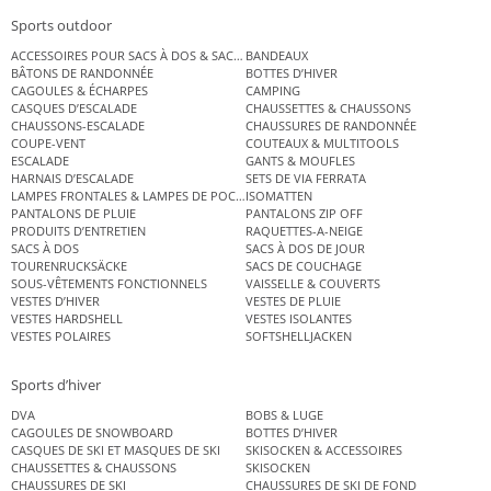
Sports outdoor
ACCESSOIRES POUR SACS À DOS & SACS ÉTANCHES
BANDEAUX
BÂTONS DE RANDONNÉE
BOTTES D’HIVER
CAGOULES & ÉCHARPES
CAMPING
CASQUES D’ESCALADE
CHAUSSETTES & CHAUSSONS
CHAUSSONS-ESCALADE
CHAUSSURES DE RANDONNÉE
COUPE-VENT
COUTEAUX & MULTITOOLS
ESCALADE
GANTS & MOUFLES
HARNAIS D’ESCALADE
SETS DE VIA FERRATA
LAMPES FRONTALES & LAMPES DE POCHE
ISOMATTEN
PANTALONS DE PLUIE
PANTALONS ZIP OFF
PRODUITS D’ENTRETIEN
RAQUETTES-A-NEIGE
SACS À DOS
SACS À DOS DE JOUR
TOURENRUCKSÄCKE
SACS DE COUCHAGE
SOUS-VÊTEMENTS FONCTIONNELS
VAISSELLE & COUVERTS
VESTES D’HIVER
VESTES DE PLUIE
VESTES HARDSHELL
VESTES ISOLANTES
VESTES POLAIRES
SOFTSHELLJACKEN
Sports d’hiver
DVA
BOBS & LUGE
CAGOULES DE SNOWBOARD
BOTTES D’HIVER
CASQUES DE SKI ET MASQUES DE SKI
SKISOCKEN & ACCESSOIRES
CHAUSSETTES & CHAUSSONS
SKISOCKEN
CHAUSSURES DE SKI
CHAUSSURES DE SKI DE FOND