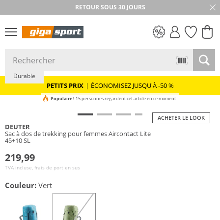
RETOUR SOUS 30 JOURS
PETITS PRIX
Durable
PETITS PRIX
|
ÉCONOMISEZ JUSQU'À -50 %
Populaire !
15 personnes regardent cet article en ce moment
ACHETER LE LOOK
DEUTER
Sac à dos de trekking pour femmes Aircontact Lite
45+10 SL
219,99
TVA incluse, frais de port en sus
Couleur:
Vert