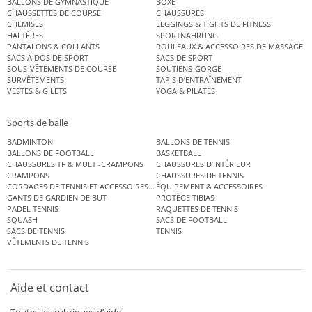
BALLONS DE GYMNASTIQUE
BOXE
CHAUSSETTES DE COURSE
CHAUSSURES
CHEMISES
LEGGINGS & TIGHTS DE FITNESS
HALTÈRES
SPORTNAHRUNG
PANTALONS & COLLANTS
ROULEAUX & ACCESSOIRES DE MASSAGE
SACS À DOS DE SPORT
SACS DE SPORT
SOUS-VÊTEMENTS DE COURSE
SOUTIENS-GORGE
SURVÊTEMENTS
TAPIS D’ENTRAÎNEMENT
VESTES & GILETS
YOGA & PILATES
Sports de balle
BADMINTON
BALLONS DE TENNIS
BALLONS DE FOOTBALL
BASKETBALL
CHAUSSURES TF & MULTI-CRAMPONS
CHAUSSURES D’INTÉRIEUR
CRAMPONS
CHAUSSURES DE TENNIS
CORDAGES DE TENNIS ET ACCESSOIRES DE TENNIS
ÉQUIPEMENT & ACCESSOIRES
GANTS DE GARDIEN DE BUT
PROTÈGE TIBIAS
PADEL TENNIS
RAQUETTES DE TENNIS
SQUASH
SACS DE FOOTBALL
SACS DE TENNIS
TENNIS
VÊTEMENTS DE TENNIS
Aide et contact