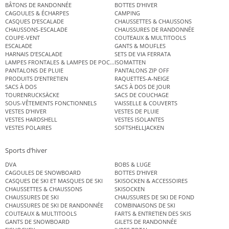
BÂTONS DE RANDONNÉE
BOTTES D’HIVER
CAGOULES & ÉCHARPES
CAMPING
CASQUES D’ESCALADE
CHAUSSETTES & CHAUSSONS
CHAUSSONS-ESCALADE
CHAUSSURES DE RANDONNÉE
COUPE-VENT
COUTEAUX & MULTITOOLS
ESCALADE
GANTS & MOUFLES
HARNAIS D’ESCALADE
SETS DE VIA FERRATA
LAMPES FRONTALES & LAMPES DE POCHE
ISOMATTEN
PANTALONS DE PLUIE
PANTALONS ZIP OFF
PRODUITS D’ENTRETIEN
RAQUETTES-A-NEIGE
SACS À DOS
SACS À DOS DE JOUR
TOURENRUCKSÄCKE
SACS DE COUCHAGE
SOUS-VÊTEMENTS FONCTIONNELS
VAISSELLE & COUVERTS
VESTES D’HIVER
VESTES DE PLUIE
VESTES HARDSHELL
VESTES ISOLANTES
VESTES POLAIRES
SOFTSHELLJACKEN
Sports d’hiver
DVA
BOBS & LUGE
CAGOULES DE SNOWBOARD
BOTTES D’HIVER
CASQUES DE SKI ET MASQUES DE SKI
SKISOCKEN & ACCESSOIRES
CHAUSSETTES & CHAUSSONS
SKISOCKEN
CHAUSSURES DE SKI
CHAUSSURES DE SKI DE FOND
CHAUSSURES DE SKI DE RANDONNÉE
COMBINAISONS DE SKI
COUTEAUX & MULTITOOLS
FARTS & ENTRETIEN DES SKIS
GANTS DE SNOWBOARD
GILETS DE RANDONNÉE