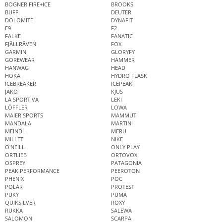
BOGNER FIRE+ICE
BROOKS
BUFF
DEUTER
DOLOMITE
DYNAFIT
E9
F2
FALKE
FANATIC
FJÄLLRÄVEN
FOX
GARMIN
GLORYFY
GOREWEAR
HAMMER
HANWAG
HEAD
HOKA
HYDRO FLASK
ICEBREAKER
ICEPEAK
JAKO
KJUS
LA SPORTIVA
LEKI
LÖFFLER
LOWA
MAIER SPORTS
MAMMUT
MANDALA
MARTINI
MEINDL
MERU
MILLET
NIKE
O'NEILL
ONLY PLAY
ORTLIEB
ORTOVOX
OSPREY
PATAGONIA
PEAK PERFORMANCE
PEEROTON
PHENIX
POC
POLAR
PROTEST
PUKY
PUMA
QUIKSILVER
ROXY
RUKKA
SALEWA
SALOMON
SCARPA