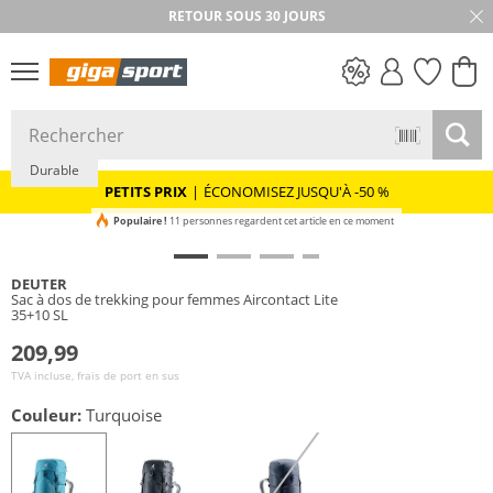
RETOUR SOUS 30 JOURS
PETITS PRIX
Durable
PETITS PRIX
|
ÉCONOMISEZ JUSQU'À -50 %
Populaire !
11 personnes regardent cet article en ce moment
DEUTER
Sac à dos de trekking pour femmes Aircontact Lite
35+10 SL
209,99
TVA incluse, frais de port en sus
Couleur:
Turquoise