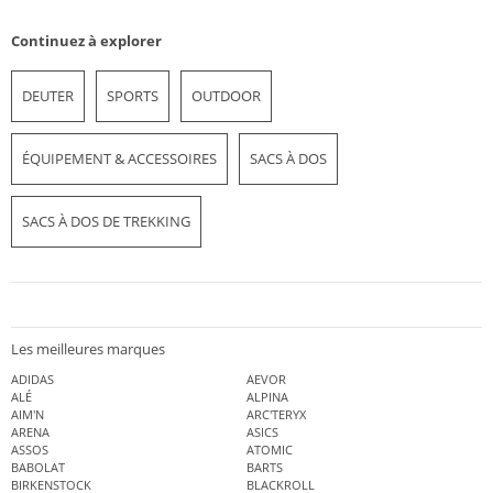
Continuez à explorer
DEUTER
SPORTS
OUTDOOR
ÉQUIPEMENT & ACCESSOIRES
SACS À DOS
SACS À DOS DE TREKKING
Les meilleures marques
ADIDAS
AEVOR
ALÉ
ALPINA
AIM'N
ARC'TERYX
ARENA
ASICS
ASSOS
ATOMIC
BABOLAT
BARTS
BIRKENSTOCK
BLACKROLL