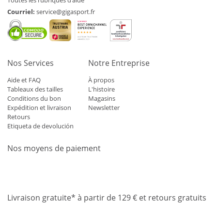
Toutes les rubriques d’aide
Courriel:
service@gigasport.fr
Nos Services
Notre Entreprise
Aide et FAQ
À propos
Tableaux des tailles
L'histoire
Conditions du bon
Magasins
Expédition et livraison
Newsletter
Retours
Etiqueta de devolución
Nos moyens de paiement
Mastercard
Visa
Diners
Applepay
Amazon
Paypal
Klarn
Livraison gratuite* à partir de 129 € et retours gratuits