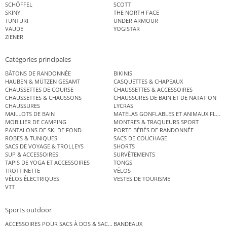
SCHÖFFEL
SCOTT
SKINY
THE NORTH FACE
TUNTURI
UNDER ARMOUR
VAUDE
YOGISTAR
ZIENER
Catégories principales
BÂTONS DE RANDONNÉE
BIKINIS
HAUBEN & MÜTZEN GESAMT
CASQUETTES & CHAPEAUX
CHAUSSETTES DE COURSE
CHAUSSETTES & ACCESSOIRES
CHAUSSETTES & CHAUSSONS
CHAUSSURES DE BAIN ET DE NATATION
CHAUSSURES
LYCRAS
MAILLOTS DE BAIN
MATELAS GONFLABLES ET ANIMAUX FLOT
MOBILIER DE CAMPING
MONTRES & TRAQUEURS SPORT
PANTALONS DE SKI DE FOND
PORTE-BÉBÉS DE RANDONNÉE
ROBES & TUNIQUES
SACS DE COUCHAGE
SACS DE VOYAGE & TROLLEYS
SHORTS
SUP & ACCESSOIRES
SURVÊTEMENTS
TAPIS DE YOGA ET ACCESSOIRES
TONGS
TROTTINETTE
VÉLOS
VÉLOS ÉLECTRIQUES
VESTES DE TOURISME
VTT
Sports outdoor
ACCESSOIRES POUR SACS À DOS & SACS ÉTANCHES
BANDEAUX