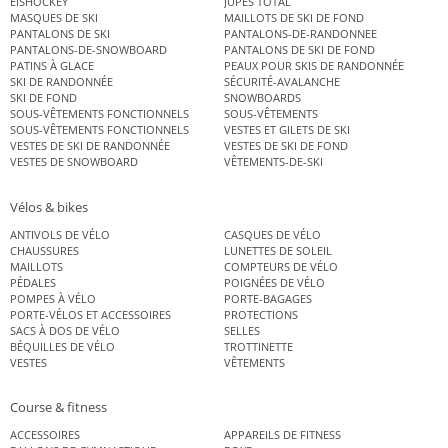
EISHOCKEY
JUPES TOTAL
MASQUES DE SKI
MAILLOTS DE SKI DE FOND
PANTALONS DE SKI
PANTALONS-DE-RANDONNEE
PANTALONS-DE-SNOWBOARD
PANTALONS DE SKI DE FOND
PATINS À GLACE
PEAUX POUR SKIS DE RANDONNÉE
SKI DE RANDONNÉE
SÉCURITÉ-AVALANCHE
SKI DE FOND
SNOWBOARDS
SOUS-VÊTEMENTS FONCTIONNELS
SOUS-VÊTEMENTS
SOUS-VÊTEMENTS FONCTIONNELS
VESTES ET GILETS DE SKI
VESTES DE SKI DE RANDONNÉE
VESTES DE SKI DE FOND
VESTES DE SNOWBOARD
VÊTEMENTS-DE-SKI
Vélos & bikes
ANTIVOLS DE VÉLO
CASQUES DE VÉLO
CHAUSSURES
LUNETTES DE SOLEIL
MAILLOTS
COMPTEURS DE VÉLO
PÉDALES
POIGNÉES DE VÉLO
POMPES À VÉLO
PORTE-BAGAGES
PORTE-VÉLOS ET ACCESSOIRES
PROTECTIONS
SACS À DOS DE VÉLO
SELLES
BÉQUILLES DE VÉLO
TROTTINETTE
VESTES
VÊTEMENTS
Course & fitness
ACCESSOIRES
APPAREILS DE FITNESS