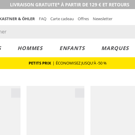
LIVRAISON GRATUITE* À PARTIR DE 129 € ET RETOURS
 KASTNER & ÖHLER
FAQ
Carte cadeau
Offres
Newsletter
S
HOMMES
ENFANTS
MARQUES
PETITS PRIX
|
ÉCONOMISEZ JUSQU'À -50 %