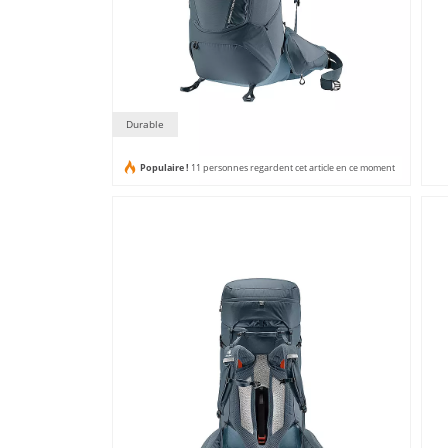
Durable
Populaire !
11 personnes regardent cet article en ce moment