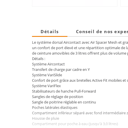
Détails
Conseil de nos expe
Le système dorsal Aircontact avec Air Spacer Mesh et gra
un confort de port élevé et une répartition optimale de l
de ceinture amovibles de 3 litres offrent plus de volume 
Détails :
Système Aircontact
Transfert de charge par cadre en Y
Système VariSlide
Confort de port grâce aux bretelles Active Fit mobiles 
Système VariFlex
Stabilisateurs de hanche Pull-Forward
Sangles de réglage de position
Sangle de poitrine réglable en continu
Poches latérales élastiques
Compartiment inférieur séparé avec fond intermédiaire 
Housse de pluie
Compartiment pour poche à eau (jusqu'à 3,0 litres)