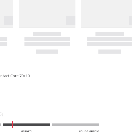
ontact Core 70+10
?
assorti
coupe ample