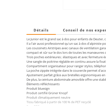
Détails
Conseil de nos expe
Le Junior est le grand sac à dos pour enfants de Deuter, c
Il a l'air aussi professionnel qu'un sac à dos d'alpiniste po
Les coussinets Airstripes avec canaux de ventilation garan
compact et sûr sur le dos lors de toutes les manœuvres 
Trois poches extérieures ; élastiques et avec fermeture éc
Une sangle de poitrine réglable en continu assure la fixat
Compartiment organisateur pour ranger stylos, téléphon
La poche zippée intégrée dans le couvercle permet d'accé
Ajustement parfait grâce aux bretelles ergonomiques en 
De plus, la ceinture abdominale amovible offre une stabil
Éléments réfléchissants
Produit bluesign
Produit certifié Grüner Knopf
Produit climatiquement neutre
Tissu fabriqué à partir de 100 % de PET recyclé