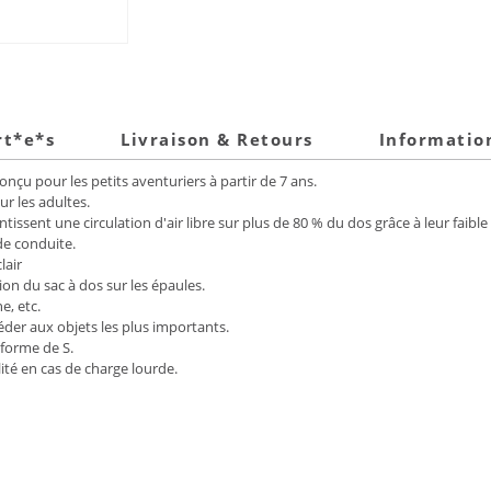
rt*e*s
Livraison & Retours
Informatio
onçu pour les petits aventuriers à partir de 7 ans.
ur les adultes.
tissent une circulation d'air libre sur plus de 80 % du dos grâce à leur faibl
de conduite.
lair
ion du sac à dos sur les épaules.
e, etc.
der aux objets les plus importants.
forme de S.
ité en cas de charge lourde.