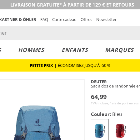
LIVRAISON GRATUITE* À PARTIR DE 129 € ET RETOURS
 KASTNER & ÖHLER
FAQ
Carte cadeau
Offres
Newsletter
S
HOMMES
ENFANTS
MARQUES
PETITS PRIX
|
ÉCONOMISEZ JUSQU'À -50 %
DEUTER
Sac à dos de randonnée en
64,99
TVA incluse, frais de port en sus
Couleur:
Bleu