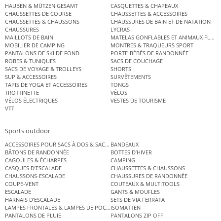
HAUBEN & MÜTZEN GESAMT
CASQUETTES & CHAPEAUX
CHAUSSETTES DE COURSE
CHAUSSETTES & ACCESSOIRES
CHAUSSETTES & CHAUSSONS
CHAUSSURES DE BAIN ET DE NATATION
CHAUSSURES
LYCRAS
MAILLOTS DE BAIN
MATELAS GONFLABLES ET ANIMAUX FLOT
MOBILIER DE CAMPING
MONTRES & TRAQUEURS SPORT
PANTALONS DE SKI DE FOND
PORTE-BÉBÉS DE RANDONNÉE
ROBES & TUNIQUES
SACS DE COUCHAGE
SACS DE VOYAGE & TROLLEYS
SHORTS
SUP & ACCESSOIRES
SURVÊTEMENTS
TAPIS DE YOGA ET ACCESSOIRES
TONGS
TROTTINETTE
VÉLOS
VÉLOS ÉLECTRIQUES
VESTES DE TOURISME
VTT
Sports outdoor
ACCESSOIRES POUR SACS À DOS & SACS ÉTANCHES
BANDEAUX
BÂTONS DE RANDONNÉE
BOTTES D’HIVER
CAGOULES & ÉCHARPES
CAMPING
CASQUES D’ESCALADE
CHAUSSETTES & CHAUSSONS
CHAUSSONS-ESCALADE
CHAUSSURES DE RANDONNÉE
COUPE-VENT
COUTEAUX & MULTITOOLS
ESCALADE
GANTS & MOUFLES
HARNAIS D’ESCALADE
SETS DE VIA FERRATA
LAMPES FRONTALES & LAMPES DE POCHE
ISOMATTEN
PANTALONS DE PLUIE
PANTALONS ZIP OFF