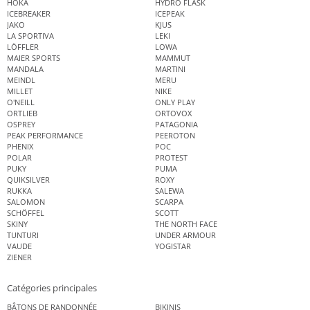
HOKA
HYDRO FLASK
ICEBREAKER
ICEPEAK
JAKO
KJUS
LA SPORTIVA
LEKI
LÖFFLER
LOWA
MAIER SPORTS
MAMMUT
MANDALA
MARTINI
MEINDL
MERU
MILLET
NIKE
O'NEILL
ONLY PLAY
ORTLIEB
ORTOVOX
OSPREY
PATAGONIA
PEAK PERFORMANCE
PEEROTON
PHENIX
POC
POLAR
PROTEST
PUKY
PUMA
QUIKSILVER
ROXY
RUKKA
SALEWA
SALOMON
SCARPA
SCHÖFFEL
SCOTT
SKINY
THE NORTH FACE
TUNTURI
UNDER ARMOUR
VAUDE
YOGISTAR
ZIENER
Catégories principales
BÂTONS DE RANDONNÉE
BIKINIS