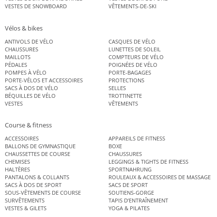
VESTES DE SNOWBOARD
VÊTEMENTS-DE-SKI
Vélos & bikes
ANTIVOLS DE VÉLO
CASQUES DE VÉLO
CHAUSSURES
LUNETTES DE SOLEIL
MAILLOTS
COMPTEURS DE VÉLO
PÉDALES
POIGNÉES DE VÉLO
POMPES À VÉLO
PORTE-BAGAGES
PORTE-VÉLOS ET ACCESSOIRES
PROTECTIONS
SACS À DOS DE VÉLO
SELLES
BÉQUILLES DE VÉLO
TROTTINETTE
VESTES
VÊTEMENTS
Course & fitness
ACCESSOIRES
APPAREILS DE FITNESS
BALLONS DE GYMNASTIQUE
BOXE
CHAUSSETTES DE COURSE
CHAUSSURES
CHEMISES
LEGGINGS & TIGHTS DE FITNESS
HALTÈRES
SPORTNAHRUNG
PANTALONS & COLLANTS
ROULEAUX & ACCESSOIRES DE MASSAGE
SACS À DOS DE SPORT
SACS DE SPORT
SOUS-VÊTEMENTS DE COURSE
SOUTIENS-GORGE
SURVÊTEMENTS
TAPIS D’ENTRAÎNEMENT
VESTES & GILETS
YOGA & PILATES