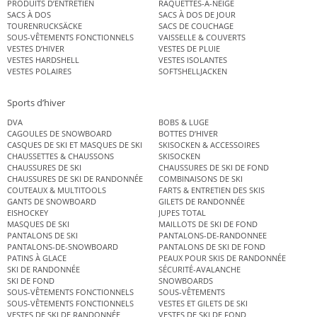
PRODUITS D’ENTRETIEN
RAQUETTES-A-NEIGE
SACS À DOS
SACS À DOS DE JOUR
TOURENRUCKSÄCKE
SACS DE COUCHAGE
SOUS-VÊTEMENTS FONCTIONNELS
VAISSELLE & COUVERTS
VESTES D’HIVER
VESTES DE PLUIE
VESTES HARDSHELL
VESTES ISOLANTES
VESTES POLAIRES
SOFTSHELLJACKEN
Sports d’hiver
DVA
BOBS & LUGE
CAGOULES DE SNOWBOARD
BOTTES D’HIVER
CASQUES DE SKI ET MASQUES DE SKI
SKISOCKEN & ACCESSOIRES
CHAUSSETTES & CHAUSSONS
SKISOCKEN
CHAUSSURES DE SKI
CHAUSSURES DE SKI DE FOND
CHAUSSURES DE SKI DE RANDONNÉE
COMBINAISONS DE SKI
COUTEAUX & MULTITOOLS
FARTS & ENTRETIEN DES SKIS
GANTS DE SNOWBOARD
GILETS DE RANDONNÉE
EISHOCKEY
JUPES TOTAL
MASQUES DE SKI
MAILLOTS DE SKI DE FOND
PANTALONS DE SKI
PANTALONS-DE-RANDONNEE
PANTALONS-DE-SNOWBOARD
PANTALONS DE SKI DE FOND
PATINS À GLACE
PEAUX POUR SKIS DE RANDONNÉE
SKI DE RANDONNÉE
SÉCURITÉ-AVALANCHE
SKI DE FOND
SNOWBOARDS
SOUS-VÊTEMENTS FONCTIONNELS
SOUS-VÊTEMENTS
SOUS-VÊTEMENTS FONCTIONNELS
VESTES ET GILETS DE SKI
VESTES DE SKI DE RANDONNÉE
VESTES DE SKI DE FOND