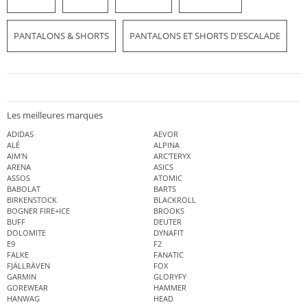
PANTALONS & SHORTS
PANTALONS ET SHORTS D'ESCALADE
Les meilleures marques
ADIDAS
AEVOR
ALÉ
ALPINA
AIM'N
ARC'TERYX
ARENA
ASICS
ASSOS
ATOMIC
BABOLAT
BARTS
BIRKENSTOCK
BLACKROLL
BOGNER FIRE+ICE
BROOKS
BUFF
DEUTER
DOLOMITE
DYNAFIT
E9
F2
FALKE
FANATIC
FJÄLLRÄVEN
FOX
GARMIN
GLORYFY
GOREWEAR
HAMMER
HANWAG
HEAD