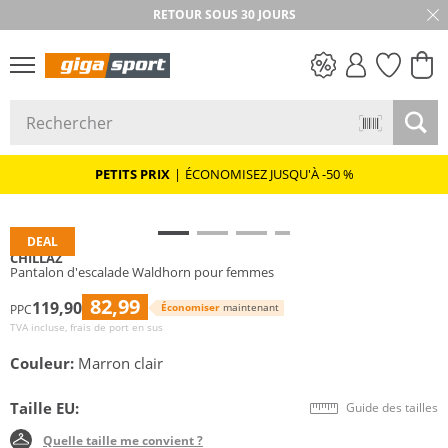
RETOUR SOUS 30 JOURS
PETITS PRIX
PETITS PRIX
|
ÉCONOMISEZ JUSQU'À -50 %
DEAL
CHILLAZ
Pantalon d'escalade Waldhorn pour femmes
82,99
119,90
Économiser
maintenant
PPC
TVA incluse, frais de port en sus
Couleur:
Marron clair
Taille EU:
Guide des tailles
Quelle taille me convient ?