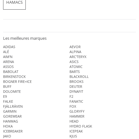
HAMACS
Les meilleures marques
ADIDAS
AEVOR
ALÉ
ALPINA
AIM'N
ARC'TERYX
ARENA
ASICS
ASSOS
ATOMIC
BABOLAT
BARTS
BIRKENSTOCK
BLACKROLL
BOGNER FIRE+ICE
BROOKS
BUFF
DEUTER
DOLOMITE
DYNAFIT
E9
F2
FALKE
FANATIC
FJÄLLRÄVEN
FOX
GARMIN
GLORYFY
GOREWEAR
HAMMER
HANWAG
HEAD
HOKA
HYDRO FLASK
ICEBREAKER
ICEPEAK
JAKO
KJUS