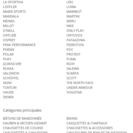
LA SPORTIVA
LEKI
LÖFFLER
LOWA
MAIER SPORTS
MAMMUT
MANDALA
MARTINI
MEINDL
MERU
MILLET
NIKE
O'NEILL
ONLY PLAY
ORTLIEB
ORTOVOX
OSPREY
PATAGONIA
PEAK PERFORMANCE
PEEROTON
PHENIX
POC
POLAR
PROTEST
PUKY
PUMA
QUIKSILVER
ROXY
RUKKA
SALEWA
SALOMON
SCARPA
SCHÖFFEL
SCOTT
SKINY
THE NORTH FACE
TUNTURI
UNDER ARMOUR
VAUDE
YOGISTAR
ZIENER
Catégories principales
BÂTONS DE RANDONNÉE
BIKINIS
HAUBEN & MÜTZEN GESAMT
CASQUETTES & CHAPEAUX
CHAUSSETTES DE COURSE
CHAUSSETTES & ACCESSOIRES
CHAUSSETTES & CHAUSSONS
CHAUSSURES DE BAIN ET DE NATATION