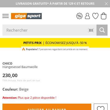
LIVRAISON GRATUITE* À PARTIR DE 129 € ET RETOURS
RETOUR SOUS 30 JOURS
PETITS PRIX
PETITS PRIX
|
ÉCONOMISEZ JUSQU'À -50 %
Populaire !
7 personnes regardent cet article en ce moment
CHICO
Hängesessel Baumwolle
230,00
TVA incluse, frais de port en sus
Couleur:
Beige
Attention:
Plus que 2 pièce disponible !
AJOUTER AU PANIER