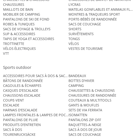
CHAUSSURES
LYCRAS
MAILLOTS DE BAIN
MATELAS GONFLABLES ET ANIMAUX FLOT
MOBILIER DE CAMPING
MONTRES & TRAQUEURS SPORT
PANTALONS DE SKI DE FOND
PORTE-BÉBÉS DE RANDONNÉE
ROBES & TUNIQUES
SACS DE COUCHAGE
SACS DE VOYAGE & TROLLEYS
SHORTS
SUP & ACCESSOIRES
SURVÊTEMENTS
TAPIS DE YOGA ET ACCESSOIRES
TONGS
TROTTINETTE
VÉLOS
VÉLOS ÉLECTRIQUES
VESTES DE TOURISME
VTT
Sports outdoor
ACCESSOIRES POUR SACS À DOS & SACS ÉTANCHES
BANDEAUX
BÂTONS DE RANDONNÉE
BOTTES D’HIVER
CAGOULES & ÉCHARPES
CAMPING
CASQUES D’ESCALADE
CHAUSSETTES & CHAUSSONS
CHAUSSONS-ESCALADE
CHAUSSURES DE RANDONNÉE
COUPE-VENT
COUTEAUX & MULTITOOLS
ESCALADE
GANTS & MOUFLES
HARNAIS D’ESCALADE
SETS DE VIA FERRATA
LAMPES FRONTALES & LAMPES DE POCHE
ISOMATTEN
PANTALONS DE PLUIE
PANTALONS ZIP OFF
PRODUITS D’ENTRETIEN
RAQUETTES-A-NEIGE
SACS À DOS
SACS À DOS DE JOUR
TOURENRUCKSÄCKE
SACS DE COUCHAGE