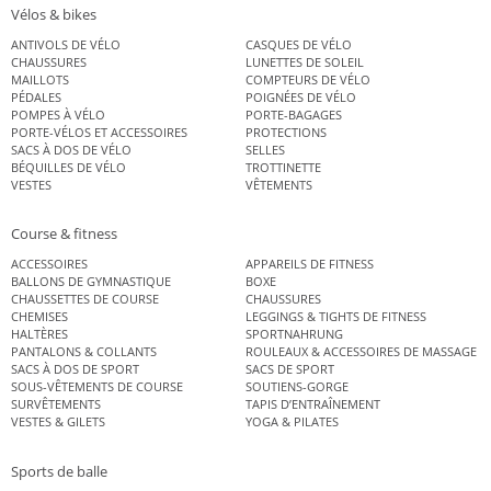
Vélos & bikes
ANTIVOLS DE VÉLO
CASQUES DE VÉLO
CHAUSSURES
LUNETTES DE SOLEIL
MAILLOTS
COMPTEURS DE VÉLO
PÉDALES
POIGNÉES DE VÉLO
POMPES À VÉLO
PORTE-BAGAGES
PORTE-VÉLOS ET ACCESSOIRES
PROTECTIONS
SACS À DOS DE VÉLO
SELLES
BÉQUILLES DE VÉLO
TROTTINETTE
VESTES
VÊTEMENTS
Course & fitness
ACCESSOIRES
APPAREILS DE FITNESS
BALLONS DE GYMNASTIQUE
BOXE
CHAUSSETTES DE COURSE
CHAUSSURES
CHEMISES
LEGGINGS & TIGHTS DE FITNESS
HALTÈRES
SPORTNAHRUNG
PANTALONS & COLLANTS
ROULEAUX & ACCESSOIRES DE MASSAGE
SACS À DOS DE SPORT
SACS DE SPORT
SOUS-VÊTEMENTS DE COURSE
SOUTIENS-GORGE
SURVÊTEMENTS
TAPIS D’ENTRAÎNEMENT
VESTES & GILETS
YOGA & PILATES
Sports de balle