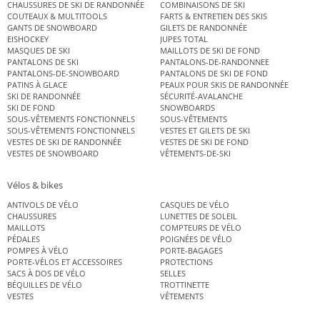
CHAUSSURES DE SKI DE RANDONNÉE
COMBINAISONS DE SKI
COUTEAUX & MULTITOOLS
FARTS & ENTRETIEN DES SKIS
GANTS DE SNOWBOARD
GILETS DE RANDONNÉE
EISHOCKEY
JUPES TOTAL
MASQUES DE SKI
MAILLOTS DE SKI DE FOND
PANTALONS DE SKI
PANTALONS-DE-RANDONNEE
PANTALONS-DE-SNOWBOARD
PANTALONS DE SKI DE FOND
PATINS À GLACE
PEAUX POUR SKIS DE RANDONNÉE
SKI DE RANDONNÉE
SÉCURITÉ-AVALANCHE
SKI DE FOND
SNOWBOARDS
SOUS-VÊTEMENTS FONCTIONNELS
SOUS-VÊTEMENTS
SOUS-VÊTEMENTS FONCTIONNELS
VESTES ET GILETS DE SKI
VESTES DE SKI DE RANDONNÉE
VESTES DE SKI DE FOND
VESTES DE SNOWBOARD
VÊTEMENTS-DE-SKI
Vélos & bikes
ANTIVOLS DE VÉLO
CASQUES DE VÉLO
CHAUSSURES
LUNETTES DE SOLEIL
MAILLOTS
COMPTEURS DE VÉLO
PÉDALES
POIGNÉES DE VÉLO
POMPES À VÉLO
PORTE-BAGAGES
PORTE-VÉLOS ET ACCESSOIRES
PROTECTIONS
SACS À DOS DE VÉLO
SELLES
BÉQUILLES DE VÉLO
TROTTINETTE
VESTES
VÊTEMENTS