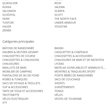
QUIKSILVER
ROXY
RUKKA
SALEWA
SALOMON
SCARPA
SCHÖFFEL
SCOTT
SKINY
THE NORTH FACE
TUNTURI
UNDER ARMOUR
VAUDE
YOGISTAR
ZIENER
Catégories principales
BÂTONS DE RANDONNÉE
BIKINIS
HAUBEN & MÜTZEN GESAMT
CASQUETTES & CHAPEAUX
CHAUSSETTES DE COURSE
CHAUSSETTES & ACCESSOIRES
CHAUSSETTES & CHAUSSONS
CHAUSSURES DE BAIN ET DE NATATION
CHAUSSURES
LYCRAS
MAILLOTS DE BAIN
MATELAS GONFLABLES ET ANIMAUX FLOT
MOBILIER DE CAMPING
MONTRES & TRAQUEURS SPORT
PANTALONS DE SKI DE FOND
PORTE-BÉBÉS DE RANDONNÉE
ROBES & TUNIQUES
SACS DE COUCHAGE
SACS DE VOYAGE & TROLLEYS
SHORTS
SUP & ACCESSOIRES
SURVÊTEMENTS
TAPIS DE YOGA ET ACCESSOIRES
TONGS
TROTTINETTE
VÉLOS
VÉLOS ÉLECTRIQUES
VESTES DE TOURISME
VTT