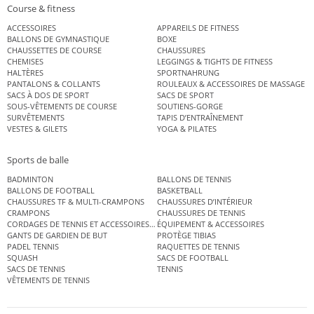
Course & fitness
ACCESSOIRES
APPAREILS DE FITNESS
BALLONS DE GYMNASTIQUE
BOXE
CHAUSSETTES DE COURSE
CHAUSSURES
CHEMISES
LEGGINGS & TIGHTS DE FITNESS
HALTÈRES
SPORTNAHRUNG
PANTALONS & COLLANTS
ROULEAUX & ACCESSOIRES DE MASSAGE
SACS À DOS DE SPORT
SACS DE SPORT
SOUS-VÊTEMENTS DE COURSE
SOUTIENS-GORGE
SURVÊTEMENTS
TAPIS D’ENTRAÎNEMENT
VESTES & GILETS
YOGA & PILATES
Sports de balle
BADMINTON
BALLONS DE TENNIS
BALLONS DE FOOTBALL
BASKETBALL
CHAUSSURES TF & MULTI-CRAMPONS
CHAUSSURES D’INTÉRIEUR
CRAMPONS
CHAUSSURES DE TENNIS
CORDAGES DE TENNIS ET ACCESSOIRES DE TENNIS
ÉQUIPEMENT & ACCESSOIRES
GANTS DE GARDIEN DE BUT
PROTÈGE TIBIAS
PADEL TENNIS
RAQUETTES DE TENNIS
SQUASH
SACS DE FOOTBALL
SACS DE TENNIS
TENNIS
VÊTEMENTS DE TENNIS