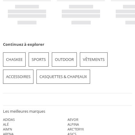
Continuez à explorer
CHASKEE
SPORTS
OUTDOOR
VÊTEMENTS
ACCESSOIRES
CASQUETTES & CHAPEAUX
Les meilleures marques
ADIDAS
AEVOR
ALÉ
ALPINA
AIM'N
ARC'TERYX
ARENA
ASICS