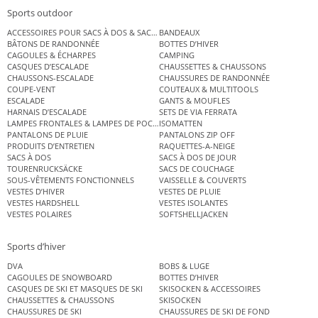
Sports outdoor
ACCESSOIRES POUR SACS À DOS & SACS ÉTANCHES
BANDEAUX
BÂTONS DE RANDONNÉE
BOTTES D’HIVER
CAGOULES & ÉCHARPES
CAMPING
CASQUES D’ESCALADE
CHAUSSETTES & CHAUSSONS
CHAUSSONS-ESCALADE
CHAUSSURES DE RANDONNÉE
COUPE-VENT
COUTEAUX & MULTITOOLS
ESCALADE
GANTS & MOUFLES
HARNAIS D’ESCALADE
SETS DE VIA FERRATA
LAMPES FRONTALES & LAMPES DE POCHE
ISOMATTEN
PANTALONS DE PLUIE
PANTALONS ZIP OFF
PRODUITS D’ENTRETIEN
RAQUETTES-A-NEIGE
SACS À DOS
SACS À DOS DE JOUR
TOURENRUCKSÄCKE
SACS DE COUCHAGE
SOUS-VÊTEMENTS FONCTIONNELS
VAISSELLE & COUVERTS
VESTES D’HIVER
VESTES DE PLUIE
VESTES HARDSHELL
VESTES ISOLANTES
VESTES POLAIRES
SOFTSHELLJACKEN
Sports d’hiver
DVA
BOBS & LUGE
CAGOULES DE SNOWBOARD
BOTTES D’HIVER
CASQUES DE SKI ET MASQUES DE SKI
SKISOCKEN & ACCESSOIRES
CHAUSSETTES & CHAUSSONS
SKISOCKEN
CHAUSSURES DE SKI
CHAUSSURES DE SKI DE FOND