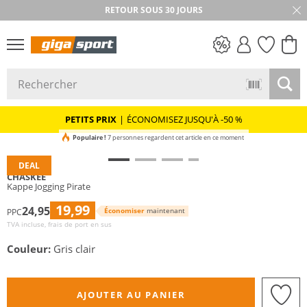
RETOUR SOUS 30 JOURS
PETITS PRIX
PETITS PRIX
|
ÉCONOMISEZ JUSQU'À -50 %
Populaire !
7 personnes regardent cet article en ce moment
DEAL
CHASKEE
Kappe Jogging Pirate
19,99
24,95
Économiser
maintenant
PPC
TVA incluse, frais de port en sus
Couleur:
Gris clair
AJOUTER AU PANIER