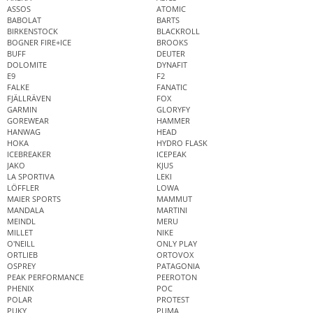
ASSOS
ATOMIC
BABOLAT
BARTS
BIRKENSTOCK
BLACKROLL
BOGNER FIRE+ICE
BROOKS
BUFF
DEUTER
DOLOMITE
DYNAFIT
E9
F2
FALKE
FANATIC
FJÄLLRÄVEN
FOX
GARMIN
GLORYFY
GOREWEAR
HAMMER
HANWAG
HEAD
HOKA
HYDRO FLASK
ICEBREAKER
ICEPEAK
JAKO
KJUS
LA SPORTIVA
LEKI
LÖFFLER
LOWA
MAIER SPORTS
MAMMUT
MANDALA
MARTINI
MEINDL
MERU
MILLET
NIKE
O'NEILL
ONLY PLAY
ORTLIEB
ORTOVOX
OSPREY
PATAGONIA
PEAK PERFORMANCE
PEEROTON
PHENIX
POC
POLAR
PROTEST
PUKY
PUMA