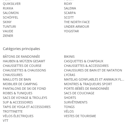
QUIKSILVER
ROXY
RUKKA
SALEWA
SALOMON
SCARPA
SCHÖFFEL
SCOTT
SKINY
THE NORTH FACE
TUNTURI
UNDER ARMOUR
VAUDE
YOGISTAR
ZIENER
Catégories principales
BÂTONS DE RANDONNÉE
BIKINIS
HAUBEN & MÜTZEN GESAMT
CASQUETTES & CHAPEAUX
CHAUSSETTES DE COURSE
CHAUSSETTES & ACCESSOIRES
CHAUSSETTES & CHAUSSONS
CHAUSSURES DE BAIN ET DE NATATION
CHAUSSURES
LYCRAS
MAILLOTS DE BAIN
MATELAS GONFLABLES ET ANIMAUX FLOT
MOBILIER DE CAMPING
MONTRES & TRAQUEURS SPORT
PANTALONS DE SKI DE FOND
PORTE-BÉBÉS DE RANDONNÉE
ROBES & TUNIQUES
SACS DE COUCHAGE
SACS DE VOYAGE & TROLLEYS
SHORTS
SUP & ACCESSOIRES
SURVÊTEMENTS
TAPIS DE YOGA ET ACCESSOIRES
TONGS
TROTTINETTE
VÉLOS
VÉLOS ÉLECTRIQUES
VESTES DE TOURISME
VTT