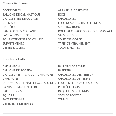
Course & fitness
ACCESSOIRES
APPAREILS DE FITNESS
BALLONS DE GYMNASTIQUE
BOXE
CHAUSSETTES DE COURSE
CHAUSSURES
CHEMISES
LEGGINGS & TIGHTS DE FITNESS
HALTÈRES
SPORTNAHRUNG
PANTALONS & COLLANTS
ROULEAUX & ACCESSOIRES DE MASSAGE
SACS À DOS DE SPORT
SACS DE SPORT
SOUS-VÊTEMENTS DE COURSE
SOUTIENS-GORGE
SURVÊTEMENTS
TAPIS D’ENTRAÎNEMENT
VESTES & GILETS
YOGA & PILATES
Sports de balle
BADMINTON
BALLONS DE TENNIS
BALLONS DE FOOTBALL
BASKETBALL
CHAUSSURES TF & MULTI-CRAMPONS
CHAUSSURES D’INTÉRIEUR
CRAMPONS
CHAUSSURES DE TENNIS
CORDAGES DE TENNIS ET ACCESSOIRES DE TENNIS
ÉQUIPEMENT & ACCESSOIRES
GANTS DE GARDIEN DE BUT
PROTÈGE TIBIAS
PADEL TENNIS
RAQUETTES DE TENNIS
SQUASH
SACS DE FOOTBALL
SACS DE TENNIS
TENNIS
VÊTEMENTS DE TENNIS