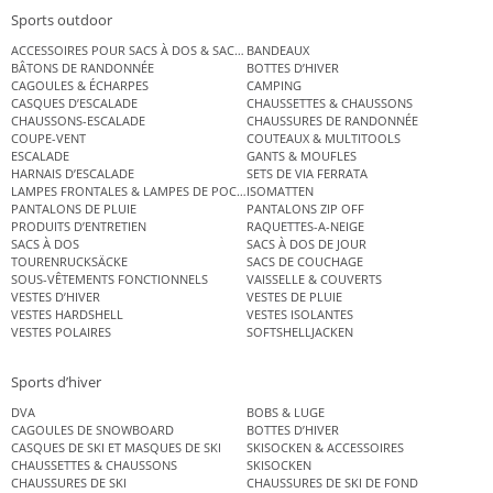
Sports outdoor
ACCESSOIRES POUR SACS À DOS & SACS ÉTANCHES
BANDEAUX
BÂTONS DE RANDONNÉE
BOTTES D’HIVER
CAGOULES & ÉCHARPES
CAMPING
CASQUES D’ESCALADE
CHAUSSETTES & CHAUSSONS
CHAUSSONS-ESCALADE
CHAUSSURES DE RANDONNÉE
COUPE-VENT
COUTEAUX & MULTITOOLS
ESCALADE
GANTS & MOUFLES
HARNAIS D’ESCALADE
SETS DE VIA FERRATA
LAMPES FRONTALES & LAMPES DE POCHE
ISOMATTEN
PANTALONS DE PLUIE
PANTALONS ZIP OFF
PRODUITS D’ENTRETIEN
RAQUETTES-A-NEIGE
SACS À DOS
SACS À DOS DE JOUR
TOURENRUCKSÄCKE
SACS DE COUCHAGE
SOUS-VÊTEMENTS FONCTIONNELS
VAISSELLE & COUVERTS
VESTES D’HIVER
VESTES DE PLUIE
VESTES HARDSHELL
VESTES ISOLANTES
VESTES POLAIRES
SOFTSHELLJACKEN
Sports d’hiver
DVA
BOBS & LUGE
CAGOULES DE SNOWBOARD
BOTTES D’HIVER
CASQUES DE SKI ET MASQUES DE SKI
SKISOCKEN & ACCESSOIRES
CHAUSSETTES & CHAUSSONS
SKISOCKEN
CHAUSSURES DE SKI
CHAUSSURES DE SKI DE FOND