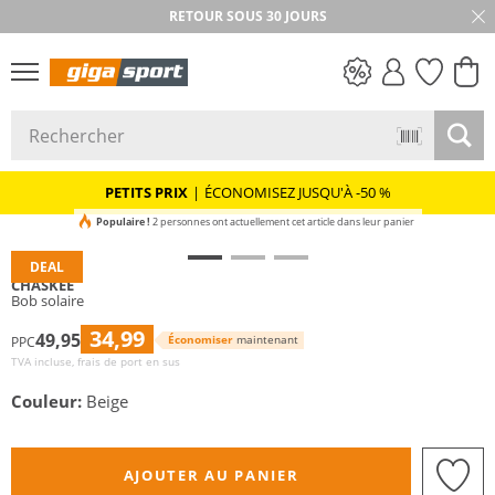
RETOUR SOUS 30 JOURS
PETITS PRIX
PETITS PRIX
|
ÉCONOMISEZ JUSQU'À -50 %
Populaire !
2 personnes ont actuellement cet article dans leur panier
DEAL
CHASKEE
Bob solaire
34,99
49,95
Économiser
maintenant
PPC
TVA incluse, frais de port en sus
Couleur:
Beige
AJOUTER AU PANIER