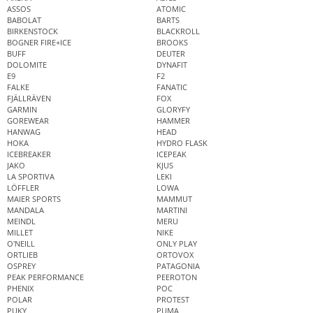
ASSOS
ATOMIC
BABOLAT
BARTS
BIRKENSTOCK
BLACKROLL
BOGNER FIRE+ICE
BROOKS
BUFF
DEUTER
DOLOMITE
DYNAFIT
E9
F2
FALKE
FANATIC
FJÄLLRÄVEN
FOX
GARMIN
GLORYFY
GOREWEAR
HAMMER
HANWAG
HEAD
HOKA
HYDRO FLASK
ICEBREAKER
ICEPEAK
JAKO
KJUS
LA SPORTIVA
LEKI
LÖFFLER
LOWA
MAIER SPORTS
MAMMUT
MANDALA
MARTINI
MEINDL
MERU
MILLET
NIKE
O'NEILL
ONLY PLAY
ORTLIEB
ORTOVOX
OSPREY
PATAGONIA
PEAK PERFORMANCE
PEEROTON
PHENIX
POC
POLAR
PROTEST
PUKY
PUMA