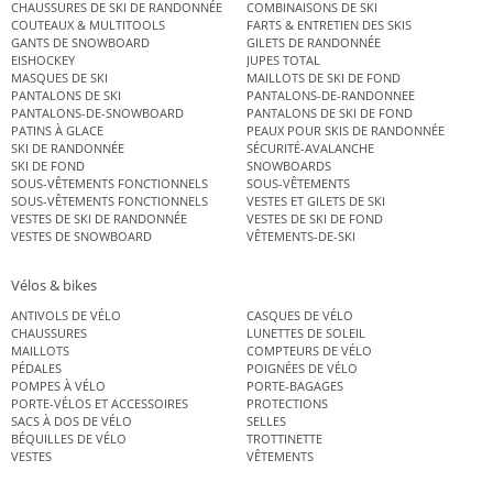
CHAUSSURES DE SKI DE RANDONNÉE
COMBINAISONS DE SKI
COUTEAUX & MULTITOOLS
FARTS & ENTRETIEN DES SKIS
GANTS DE SNOWBOARD
GILETS DE RANDONNÉE
EISHOCKEY
JUPES TOTAL
MASQUES DE SKI
MAILLOTS DE SKI DE FOND
PANTALONS DE SKI
PANTALONS-DE-RANDONNEE
PANTALONS-DE-SNOWBOARD
PANTALONS DE SKI DE FOND
PATINS À GLACE
PEAUX POUR SKIS DE RANDONNÉE
SKI DE RANDONNÉE
SÉCURITÉ-AVALANCHE
SKI DE FOND
SNOWBOARDS
SOUS-VÊTEMENTS FONCTIONNELS
SOUS-VÊTEMENTS
SOUS-VÊTEMENTS FONCTIONNELS
VESTES ET GILETS DE SKI
VESTES DE SKI DE RANDONNÉE
VESTES DE SKI DE FOND
VESTES DE SNOWBOARD
VÊTEMENTS-DE-SKI
Vélos & bikes
ANTIVOLS DE VÉLO
CASQUES DE VÉLO
CHAUSSURES
LUNETTES DE SOLEIL
MAILLOTS
COMPTEURS DE VÉLO
PÉDALES
POIGNÉES DE VÉLO
POMPES À VÉLO
PORTE-BAGAGES
PORTE-VÉLOS ET ACCESSOIRES
PROTECTIONS
SACS À DOS DE VÉLO
SELLES
BÉQUILLES DE VÉLO
TROTTINETTE
VESTES
VÊTEMENTS