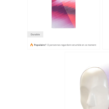
Durable
Populaire !
12 personnes regardent cet article en ce moment