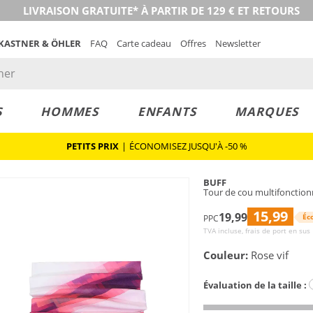
LIVRAISON GRATUITE* À PARTIR DE 129 € ET RETOURS
 KASTNER & ÖHLER
FAQ
Carte cadeau
Offres
Newsletter
S
HOMMES
ENFANTS
MARQUES
PETITS PRIX
|
ÉCONOMISEZ JUSQU'À -50 %
BUFF
Tour de cou multifonctio
15,99
19,99
Éc
PPC
TVA incluse, frais de port en sus
Couleur:
Rose vif
Évaluation de la taille :