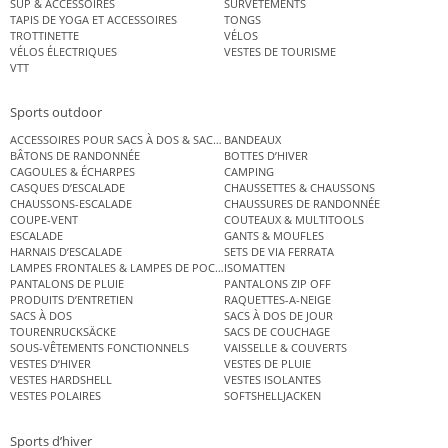
SUP & ACCESSOIRES
SURVÊTEMENTS
TAPIS DE YOGA ET ACCESSOIRES
TONGS
TROTTINETTE
VÉLOS
VÉLOS ÉLECTRIQUES
VESTES DE TOURISME
VTT
Sports outdoor
ACCESSOIRES POUR SACS À DOS & SACS ÉTANCHES
BANDEAUX
BÂTONS DE RANDONNÉE
BOTTES D’HIVER
CAGOULES & ÉCHARPES
CAMPING
CASQUES D’ESCALADE
CHAUSSETTES & CHAUSSONS
CHAUSSONS-ESCALADE
CHAUSSURES DE RANDONNÉE
COUPE-VENT
COUTEAUX & MULTITOOLS
ESCALADE
GANTS & MOUFLES
HARNAIS D’ESCALADE
SETS DE VIA FERRATA
LAMPES FRONTALES & LAMPES DE POCHE
ISOMATTEN
PANTALONS DE PLUIE
PANTALONS ZIP OFF
PRODUITS D’ENTRETIEN
RAQUETTES-A-NEIGE
SACS À DOS
SACS À DOS DE JOUR
TOURENRUCKSÄCKE
SACS DE COUCHAGE
SOUS-VÊTEMENTS FONCTIONNELS
VAISSELLE & COUVERTS
VESTES D’HIVER
VESTES DE PLUIE
VESTES HARDSHELL
VESTES ISOLANTES
VESTES POLAIRES
SOFTSHELLJACKEN
Sports d’hiver