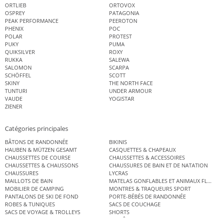
ORTLIEB
ORTOVOX
OSPREY
PATAGONIA
PEAK PERFORMANCE
PEEROTON
PHENIX
POC
POLAR
PROTEST
PUKY
PUMA
QUIKSILVER
ROXY
RUKKA
SALEWA
SALOMON
SCARPA
SCHÖFFEL
SCOTT
SKINY
THE NORTH FACE
TUNTURI
UNDER ARMOUR
VAUDE
YOGISTAR
ZIENER
Catégories principales
BÂTONS DE RANDONNÉE
BIKINIS
HAUBEN & MÜTZEN GESAMT
CASQUETTES & CHAPEAUX
CHAUSSETTES DE COURSE
CHAUSSETTES & ACCESSOIRES
CHAUSSETTES & CHAUSSONS
CHAUSSURES DE BAIN ET DE NATATION
CHAUSSURES
LYCRAS
MAILLOTS DE BAIN
MATELAS GONFLABLES ET ANIMAUX FLOT
MOBILIER DE CAMPING
MONTRES & TRAQUEURS SPORT
PANTALONS DE SKI DE FOND
PORTE-BÉBÉS DE RANDONNÉE
ROBES & TUNIQUES
SACS DE COUCHAGE
SACS DE VOYAGE & TROLLEYS
SHORTS