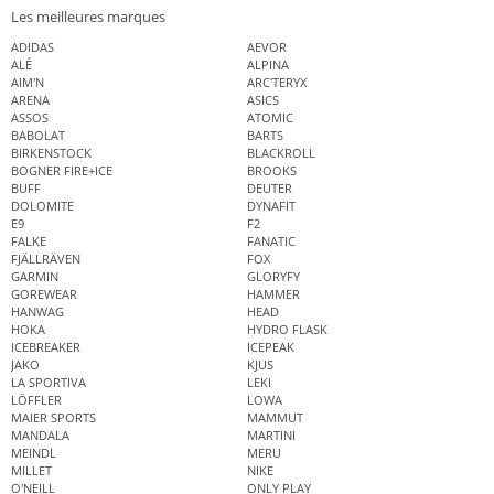
Les meilleures marques
ADIDAS
AEVOR
ALÉ
ALPINA
AIM'N
ARC'TERYX
ARENA
ASICS
ASSOS
ATOMIC
BABOLAT
BARTS
BIRKENSTOCK
BLACKROLL
BOGNER FIRE+ICE
BROOKS
BUFF
DEUTER
DOLOMITE
DYNAFIT
E9
F2
FALKE
FANATIC
FJÄLLRÄVEN
FOX
GARMIN
GLORYFY
GOREWEAR
HAMMER
HANWAG
HEAD
HOKA
HYDRO FLASK
ICEBREAKER
ICEPEAK
JAKO
KJUS
LA SPORTIVA
LEKI
LÖFFLER
LOWA
MAIER SPORTS
MAMMUT
MANDALA
MARTINI
MEINDL
MERU
MILLET
NIKE
O'NEILL
ONLY PLAY