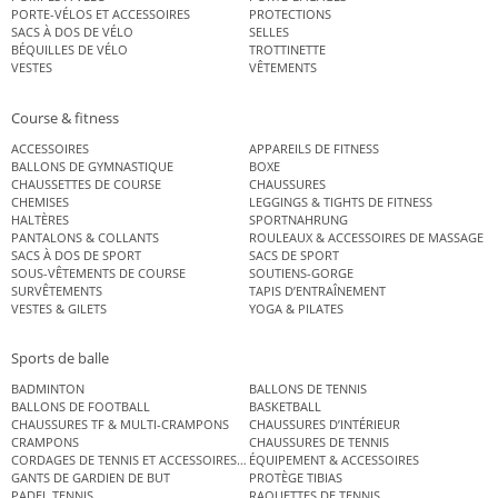
PORTE-VÉLOS ET ACCESSOIRES
PROTECTIONS
SACS À DOS DE VÉLO
SELLES
BÉQUILLES DE VÉLO
TROTTINETTE
VESTES
VÊTEMENTS
Course & fitness
ACCESSOIRES
APPAREILS DE FITNESS
BALLONS DE GYMNASTIQUE
BOXE
CHAUSSETTES DE COURSE
CHAUSSURES
CHEMISES
LEGGINGS & TIGHTS DE FITNESS
HALTÈRES
SPORTNAHRUNG
PANTALONS & COLLANTS
ROULEAUX & ACCESSOIRES DE MASSAGE
SACS À DOS DE SPORT
SACS DE SPORT
SOUS-VÊTEMENTS DE COURSE
SOUTIENS-GORGE
SURVÊTEMENTS
TAPIS D’ENTRAÎNEMENT
VESTES & GILETS
YOGA & PILATES
Sports de balle
BADMINTON
BALLONS DE TENNIS
BALLONS DE FOOTBALL
BASKETBALL
CHAUSSURES TF & MULTI-CRAMPONS
CHAUSSURES D’INTÉRIEUR
CRAMPONS
CHAUSSURES DE TENNIS
CORDAGES DE TENNIS ET ACCESSOIRES DE TENNIS
ÉQUIPEMENT & ACCESSOIRES
GANTS DE GARDIEN DE BUT
PROTÈGE TIBIAS
PADEL TENNIS
RAQUETTES DE TENNIS