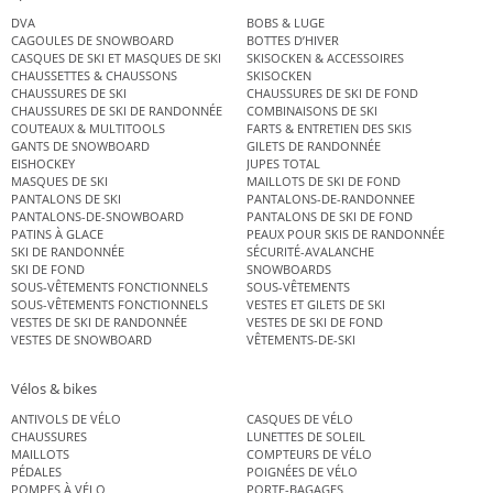
DVA
BOBS & LUGE
CAGOULES DE SNOWBOARD
BOTTES D’HIVER
CASQUES DE SKI ET MASQUES DE SKI
SKISOCKEN & ACCESSOIRES
CHAUSSETTES & CHAUSSONS
SKISOCKEN
CHAUSSURES DE SKI
CHAUSSURES DE SKI DE FOND
CHAUSSURES DE SKI DE RANDONNÉE
COMBINAISONS DE SKI
COUTEAUX & MULTITOOLS
FARTS & ENTRETIEN DES SKIS
GANTS DE SNOWBOARD
GILETS DE RANDONNÉE
EISHOCKEY
JUPES TOTAL
MASQUES DE SKI
MAILLOTS DE SKI DE FOND
PANTALONS DE SKI
PANTALONS-DE-RANDONNEE
PANTALONS-DE-SNOWBOARD
PANTALONS DE SKI DE FOND
PATINS À GLACE
PEAUX POUR SKIS DE RANDONNÉE
SKI DE RANDONNÉE
SÉCURITÉ-AVALANCHE
SKI DE FOND
SNOWBOARDS
SOUS-VÊTEMENTS FONCTIONNELS
SOUS-VÊTEMENTS
SOUS-VÊTEMENTS FONCTIONNELS
VESTES ET GILETS DE SKI
VESTES DE SKI DE RANDONNÉE
VESTES DE SKI DE FOND
VESTES DE SNOWBOARD
VÊTEMENTS-DE-SKI
Vélos & bikes
ANTIVOLS DE VÉLO
CASQUES DE VÉLO
CHAUSSURES
LUNETTES DE SOLEIL
MAILLOTS
COMPTEURS DE VÉLO
PÉDALES
POIGNÉES DE VÉLO
POMPES À VÉLO
PORTE-BAGAGES