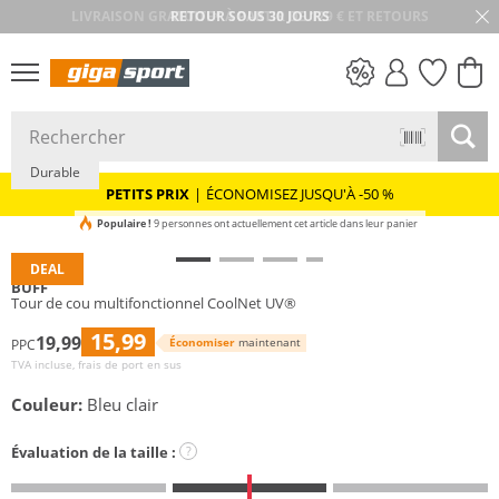
RETOUR SOUS 30 JOURS
PETITS PRIX
Durable
PETITS PRIX
|
ÉCONOMISEZ JUSQU'À -50 %
Populaire !
9 personnes ont actuellement cet article dans leur panier
DEAL
BUFF
Tour de cou multifonctionnel CoolNet UV®
15,99
19,99
Économiser
maintenant
PPC
TVA incluse, frais de port en sus
Couleur:
Bleu clair
Évaluation de la taille :
?