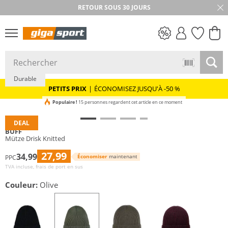
RETOUR SOUS 30 JOURS
PETITS PRIX
Durable
PETITS PRIX
|
ÉCONOMISEZ JUSQU'À -50 %
Populaire !
15 personnes regardent cet article en ce moment
DEAL
BUFF
Mütze Drisk Knitted
27,99
34,99
Économiser
maintenant
PPC
TVA incluse, frais de port en sus
Couleur:
Olive