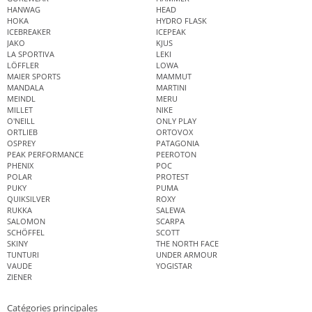
HANWAG
HEAD
HOKA
HYDRO FLASK
ICEBREAKER
ICEPEAK
JAKO
KJUS
LA SPORTIVA
LEKI
LÖFFLER
LOWA
MAIER SPORTS
MAMMUT
MANDALA
MARTINI
MEINDL
MERU
MILLET
NIKE
O'NEILL
ONLY PLAY
ORTLIEB
ORTOVOX
OSPREY
PATAGONIA
PEAK PERFORMANCE
PEEROTON
PHENIX
POC
POLAR
PROTEST
PUKY
PUMA
QUIKSILVER
ROXY
RUKKA
SALEWA
SALOMON
SCARPA
SCHÖFFEL
SCOTT
SKINY
THE NORTH FACE
TUNTURI
UNDER ARMOUR
VAUDE
YOGISTAR
ZIENER
Catégories principales