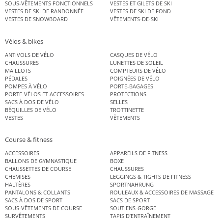
SOUS-VÊTEMENTS FONCTIONNELS
VESTES ET GILETS DE SKI
VESTES DE SKI DE RANDONNÉE
VESTES DE SKI DE FOND
VESTES DE SNOWBOARD
VÊTEMENTS-DE-SKI
Vélos & bikes
ANTIVOLS DE VÉLO
CASQUES DE VÉLO
CHAUSSURES
LUNETTES DE SOLEIL
MAILLOTS
COMPTEURS DE VÉLO
PÉDALES
POIGNÉES DE VÉLO
POMPES À VÉLO
PORTE-BAGAGES
PORTE-VÉLOS ET ACCESSOIRES
PROTECTIONS
SACS À DOS DE VÉLO
SELLES
BÉQUILLES DE VÉLO
TROTTINETTE
VESTES
VÊTEMENTS
Course & fitness
ACCESSOIRES
APPAREILS DE FITNESS
BALLONS DE GYMNASTIQUE
BOXE
CHAUSSETTES DE COURSE
CHAUSSURES
CHEMISES
LEGGINGS & TIGHTS DE FITNESS
HALTÈRES
SPORTNAHRUNG
PANTALONS & COLLANTS
ROULEAUX & ACCESSOIRES DE MASSAGE
SACS À DOS DE SPORT
SACS DE SPORT
SOUS-VÊTEMENTS DE COURSE
SOUTIENS-GORGE
SURVÊTEMENTS
TAPIS D’ENTRAÎNEMENT