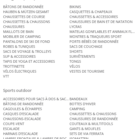
BÂTONS DE RANDONNÉE
BIKINIS
HAUBEN & MÜTZEN GESAMT
CASQUETTES & CHAPEAUX
CHAUSSETTES DE COURSE
CHAUSSETTES & ACCESSOIRES
CHAUSSETTES & CHAUSSONS
CHAUSSURES DE BAIN ET DE NATATION
CHAUSSURES
LYCRAS
MAILLOTS DE BAIN
MATELAS GONFLABLES ET ANIMAUX FLOT
MOBILIER DE CAMPING
MONTRES & TRAQUEURS SPORT
PANTALONS DE SKI DE FOND
PORTE-BÉBÉS DE RANDONNÉE
ROBES & TUNIQUES
SACS DE COUCHAGE
SACS DE VOYAGE & TROLLEYS
SHORTS
SUP & ACCESSOIRES
SURVÊTEMENTS
TAPIS DE YOGA ET ACCESSOIRES
TONGS
TROTTINETTE
VÉLOS
VÉLOS ÉLECTRIQUES
VESTES DE TOURISME
VTT
Sports outdoor
ACCESSOIRES POUR SACS À DOS & SACS ÉTANCHES
BANDEAUX
BÂTONS DE RANDONNÉE
BOTTES D’HIVER
CAGOULES & ÉCHARPES
CAMPING
CASQUES D’ESCALADE
CHAUSSETTES & CHAUSSONS
CHAUSSONS-ESCALADE
CHAUSSURES DE RANDONNÉE
COUPE-VENT
COUTEAUX & MULTITOOLS
ESCALADE
GANTS & MOUFLES
HARNAIS D’ESCALADE
SETS DE VIA FERRATA
LAMPES FRONTALES & LAMPES DE POCHE
ISOMATTEN