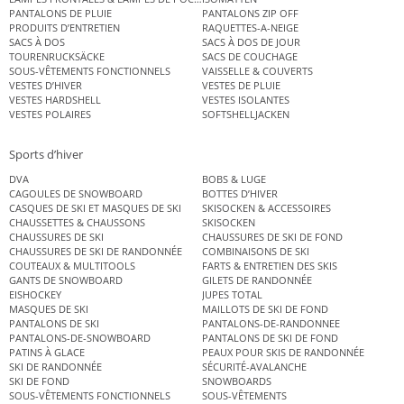
PANTALONS DE PLUIE
PANTALONS ZIP OFF
PRODUITS D’ENTRETIEN
RAQUETTES-A-NEIGE
SACS À DOS
SACS À DOS DE JOUR
TOURENRUCKSÄCKE
SACS DE COUCHAGE
SOUS-VÊTEMENTS FONCTIONNELS
VAISSELLE & COUVERTS
VESTES D’HIVER
VESTES DE PLUIE
VESTES HARDSHELL
VESTES ISOLANTES
VESTES POLAIRES
SOFTSHELLJACKEN
Sports d’hiver
DVA
BOBS & LUGE
CAGOULES DE SNOWBOARD
BOTTES D’HIVER
CASQUES DE SKI ET MASQUES DE SKI
SKISOCKEN & ACCESSOIRES
CHAUSSETTES & CHAUSSONS
SKISOCKEN
CHAUSSURES DE SKI
CHAUSSURES DE SKI DE FOND
CHAUSSURES DE SKI DE RANDONNÉE
COMBINAISONS DE SKI
COUTEAUX & MULTITOOLS
FARTS & ENTRETIEN DES SKIS
GANTS DE SNOWBOARD
GILETS DE RANDONNÉE
EISHOCKEY
JUPES TOTAL
MASQUES DE SKI
MAILLOTS DE SKI DE FOND
PANTALONS DE SKI
PANTALONS-DE-RANDONNEE
PANTALONS-DE-SNOWBOARD
PANTALONS DE SKI DE FOND
PATINS À GLACE
PEAUX POUR SKIS DE RANDONNÉE
SKI DE RANDONNÉE
SÉCURITÉ-AVALANCHE
SKI DE FOND
SNOWBOARDS
SOUS-VÊTEMENTS FONCTIONNELS
SOUS-VÊTEMENTS