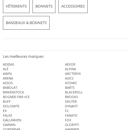
VÊTEMENTS
BONNETS
ACCESSOIRES
BANDEAUX & BONNETS
Les meilleures marques
ADIDAS
AEVOR
ALÉ
ALPINA
AIM'N
ARC'TERYX
ARENA
ASICS
ASSOS
ATOMIC
BABOLAT
BARTS
BIRKENSTOCK
BLACKROLL
BOGNER FIRE+ICE
BROOKS
BUFF
DEUTER
DOLOMITE
DYNAFIT
E9
F2
FALKE
FANATIC
FJÄLLRÄVEN
FOX
GARMIN
GLORYFY
GOREWEAR
HAMMER