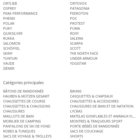
ORTLIEB
ORTOVOX
OSPREY
PATAGONIA
PEAK PERFORMANCE
PEEROTON
PHENIX
POC
POLAR
PROTEST
PUKY
PUMA
QUIKSILVER
ROXY
RUKKA
SALEWA
SALOMON
SCARPA
SCHÖFFEL
SCOTT
SKINY
THE NORTH FACE
TUNTURI
UNDER ARMOUR
VAUDE
YOGISTAR
ZIENER
Catégories principales
BÂTONS DE RANDONNÉE
BIKINIS
HAUBEN & MÜTZEN GESAMT
CASQUETTES & CHAPEAUX
CHAUSSETTES DE COURSE
CHAUSSETTES & ACCESSOIRES
CHAUSSETTES & CHAUSSONS
CHAUSSURES DE BAIN ET DE NATATION
CHAUSSURES
LYCRAS
MAILLOTS DE BAIN
MATELAS GONFLABLES ET ANIMAUX FLOT
MOBILIER DE CAMPING
MONTRES & TRAQUEURS SPORT
PANTALONS DE SKI DE FOND
PORTE-BÉBÉS DE RANDONNÉE
ROBES & TUNIQUES
SACS DE COUCHAGE
SACS DE VOYAGE & TROLLEYS
SHORTS