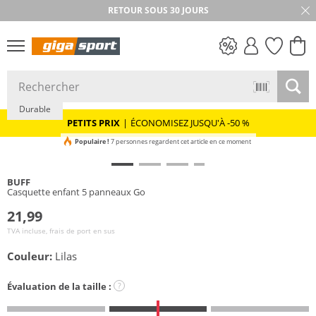
RETOUR SOUS 30 JOURS
PETITS PRIX
Durable
PETITS PRIX
|
ÉCONOMISEZ JUSQU'À -50 %
Populaire !
7 personnes regardent cet article en ce moment
BUFF
Casquette enfant 5 panneaux Go
21,99
TVA incluse, frais de port en sus
Couleur:
Lilas
Évaluation de la taille :
?