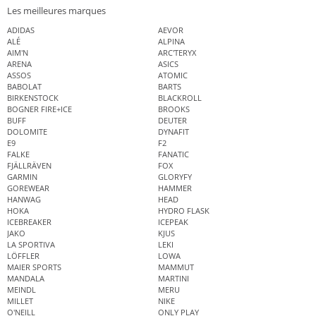
Les meilleures marques
ADIDAS
AEVOR
ALÉ
ALPINA
AIM'N
ARC'TERYX
ARENA
ASICS
ASSOS
ATOMIC
BABOLAT
BARTS
BIRKENSTOCK
BLACKROLL
BOGNER FIRE+ICE
BROOKS
BUFF
DEUTER
DOLOMITE
DYNAFIT
E9
F2
FALKE
FANATIC
FJÄLLRÄVEN
FOX
GARMIN
GLORYFY
GOREWEAR
HAMMER
HANWAG
HEAD
HOKA
HYDRO FLASK
ICEBREAKER
ICEPEAK
JAKO
KJUS
LA SPORTIVA
LEKI
LÖFFLER
LOWA
MAIER SPORTS
MAMMUT
MANDALA
MARTINI
MEINDL
MERU
MILLET
NIKE
O'NEILL
ONLY PLAY