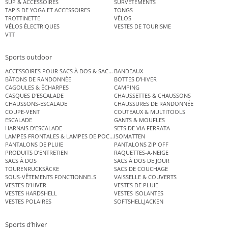
SUP & ACCESSOIRES
SURVÊTEMENTS
TAPIS DE YOGA ET ACCESSOIRES
TONGS
TROTTINETTE
VÉLOS
VÉLOS ÉLECTRIQUES
VESTES DE TOURISME
VTT
Sports outdoor
ACCESSOIRES POUR SACS À DOS & SACS ÉTANCHES
BANDEAUX
BÂTONS DE RANDONNÉE
BOTTES D’HIVER
CAGOULES & ÉCHARPES
CAMPING
CASQUES D’ESCALADE
CHAUSSETTES & CHAUSSONS
CHAUSSONS-ESCALADE
CHAUSSURES DE RANDONNÉE
COUPE-VENT
COUTEAUX & MULTITOOLS
ESCALADE
GANTS & MOUFLES
HARNAIS D’ESCALADE
SETS DE VIA FERRATA
LAMPES FRONTALES & LAMPES DE POCHE
ISOMATTEN
PANTALONS DE PLUIE
PANTALONS ZIP OFF
PRODUITS D’ENTRETIEN
RAQUETTES-A-NEIGE
SACS À DOS
SACS À DOS DE JOUR
TOURENRUCKSÄCKE
SACS DE COUCHAGE
SOUS-VÊTEMENTS FONCTIONNELS
VAISSELLE & COUVERTS
VESTES D’HIVER
VESTES DE PLUIE
VESTES HARDSHELL
VESTES ISOLANTES
VESTES POLAIRES
SOFTSHELLJACKEN
Sports d’hiver