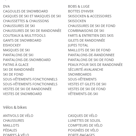
DVA
BOBS & LUGE
CAGOULES DE SNOWBOARD
BOTTES D’HIVER
CASQUES DE SKI ET MASQUES DE SKI
SKISOCKEN & ACCESSOIRES
CHAUSSETTES & CHAUSSONS
SKISOCKEN
CHAUSSURES DE SKI
CHAUSSURES DE SKI DE FOND
CHAUSSURES DE SKI DE RANDONNÉE
COMBINAISONS DE SKI
COUTEAUX & MULTITOOLS
FARTS & ENTRETIEN DES SKIS
GANTS DE SNOWBOARD
GILETS DE RANDONNÉE
EISHOCKEY
JUPES TOTAL
MASQUES DE SKI
MAILLOTS DE SKI DE FOND
PANTALONS DE SKI
PANTALONS-DE-RANDONNEE
PANTALONS-DE-SNOWBOARD
PANTALONS DE SKI DE FOND
PATINS À GLACE
PEAUX POUR SKIS DE RANDONNÉE
SKI DE RANDONNÉE
SÉCURITÉ-AVALANCHE
SKI DE FOND
SNOWBOARDS
SOUS-VÊTEMENTS FONCTIONNELS
SOUS-VÊTEMENTS
SOUS-VÊTEMENTS FONCTIONNELS
VESTES ET GILETS DE SKI
VESTES DE SKI DE RANDONNÉE
VESTES DE SKI DE FOND
VESTES DE SNOWBOARD
VÊTEMENTS-DE-SKI
Vélos & bikes
ANTIVOLS DE VÉLO
CASQUES DE VÉLO
CHAUSSURES
LUNETTES DE SOLEIL
MAILLOTS
COMPTEURS DE VÉLO
PÉDALES
POIGNÉES DE VÉLO
POMPES À VÉLO
PORTE-BAGAGES