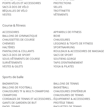
PORTE-VÉLOS ET ACCESSOIRES
PROTECTIONS
SACS À DOS DE VÉLO
SELLES
BÉQUILLES DE VÉLO
TROTTINETTE
VESTES
VÊTEMENTS
Course & fitness
ACCESSOIRES
APPAREILS DE FITNESS
BALLONS DE GYMNASTIQUE
BOXE
CHAUSSETTES DE COURSE
CHAUSSURES
CHEMISES
LEGGINGS & TIGHTS DE FITNESS
HALTÈRES
SPORTNAHRUNG
PANTALONS & COLLANTS
ROULEAUX & ACCESSOIRES DE MASSAGE
SACS À DOS DE SPORT
SACS DE SPORT
SOUS-VÊTEMENTS DE COURSE
SOUTIENS-GORGE
SURVÊTEMENTS
TAPIS D’ENTRAÎNEMENT
VESTES & GILETS
YOGA & PILATES
Sports de balle
BADMINTON
BALLONS DE TENNIS
BALLONS DE FOOTBALL
BASKETBALL
CHAUSSURES TF & MULTI-CRAMPONS
CHAUSSURES D’INTÉRIEUR
CRAMPONS
CHAUSSURES DE TENNIS
CORDAGES DE TENNIS ET ACCESSOIRES DE TENNIS
ÉQUIPEMENT & ACCESSOIRES
GANTS DE GARDIEN DE BUT
PROTÈGE TIBIAS
PADEL TENNIS
RAQUETTES DE TENNIS