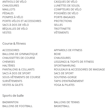
ANTIVOLS DE VÉLO
CASQUES DE VÉLO
CHAUSSURES
LUNETTES DE SOLEIL
MAILLOTS
COMPTEURS DE VÉLO
PÉDALES
POIGNÉES DE VÉLO
POMPES À VÉLO
PORTE-BAGAGES
PORTE-VÉLOS ET ACCESSOIRES
PROTECTIONS
SACS À DOS DE VÉLO
SELLES
BÉQUILLES DE VÉLO
TROTTINETTE
VESTES
VÊTEMENTS
Course & fitness
ACCESSOIRES
APPAREILS DE FITNESS
BALLONS DE GYMNASTIQUE
BOXE
CHAUSSETTES DE COURSE
CHAUSSURES
CHEMISES
LEGGINGS & TIGHTS DE FITNESS
HALTÈRES
SPORTNAHRUNG
PANTALONS & COLLANTS
ROULEAUX & ACCESSOIRES DE MASSAGE
SACS À DOS DE SPORT
SACS DE SPORT
SOUS-VÊTEMENTS DE COURSE
SOUTIENS-GORGE
SURVÊTEMENTS
TAPIS D’ENTRAÎNEMENT
VESTES & GILETS
YOGA & PILATES
Sports de balle
BADMINTON
BALLONS DE TENNIS
BALLONS DE FOOTBALL
BASKETBALL