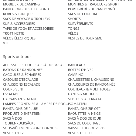
MOBILIER DE CAMPING
MONTRES & TRAQUEURS SPORT
PANTALONS DE SKI DE FOND
PORTE-BÉBÉS DE RANDONNÉE
ROBES & TUNIQUES
SACS DE COUCHAGE
SACS DE VOYAGE & TROLLEYS
SHORTS
SUP & ACCESSOIRES
SURVÊTEMENTS
TAPIS DE YOGA ET ACCESSOIRES
TONGS
TROTTINETTE
VÉLOS
VÉLOS ÉLECTRIQUES
VESTES DE TOURISME
VTT
Sports outdoor
ACCESSOIRES POUR SACS À DOS & SACS ÉTANCHES
BANDEAUX
BÂTONS DE RANDONNÉE
BOTTES D’HIVER
CAGOULES & ÉCHARPES
CAMPING
CASQUES D’ESCALADE
CHAUSSETTES & CHAUSSONS
CHAUSSONS-ESCALADE
CHAUSSURES DE RANDONNÉE
COUPE-VENT
COUTEAUX & MULTITOOLS
ESCALADE
GANTS & MOUFLES
HARNAIS D’ESCALADE
SETS DE VIA FERRATA
LAMPES FRONTALES & LAMPES DE POCHE
ISOMATTEN
PANTALONS DE PLUIE
PANTALONS ZIP OFF
PRODUITS D’ENTRETIEN
RAQUETTES-A-NEIGE
SACS À DOS
SACS À DOS DE JOUR
TOURENRUCKSÄCKE
SACS DE COUCHAGE
SOUS-VÊTEMENTS FONCTIONNELS
VAISSELLE & COUVERTS
VESTES D’HIVER
VESTES DE PLUIE