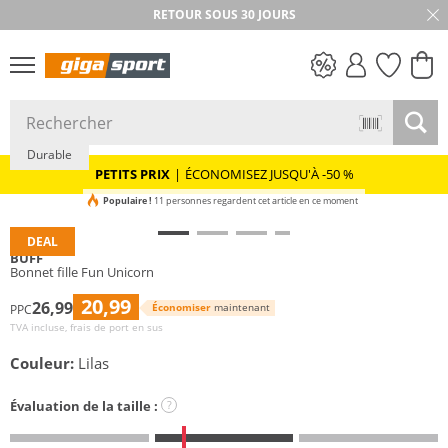
RETOUR SOUS 30 JOURS
PETITS PRIX
Durable
PETITS PRIX
|
ÉCONOMISEZ JUSQU'À -50 %
Populaire !
11 personnes regardent cet article en ce moment
DEAL
BUFF
Bonnet fille Fun Unicorn
20,99
26,99
Économiser
maintenant
PPC
TVA incluse, frais de port en sus
Couleur:
Lilas
Évaluation de la taille :
?