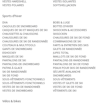
VESTES HARDSHELL
VESTES ISOLANTES
VESTES POLAIRES
SOFTSHELLJACKEN
Sports d’hiver
DVA
BOBS & LUGE
CAGOULES DE SNOWBOARD
BOTTES D’HIVER
CASQUES DE SKI ET MASQUES DE SKI
SKISOCKEN & ACCESSOIRES
CHAUSSETTES & CHAUSSONS
SKISOCKEN
CHAUSSURES DE SKI
CHAUSSURES DE SKI DE FOND
CHAUSSURES DE SKI DE RANDONNÉE
COMBINAISONS DE SKI
COUTEAUX & MULTITOOLS
FARTS & ENTRETIEN DES SKIS
GANTS DE SNOWBOARD
GILETS DE RANDONNÉE
EISHOCKEY
JUPES TOTAL
MASQUES DE SKI
MAILLOTS DE SKI DE FOND
PANTALONS DE SKI
PANTALONS-DE-RANDONNEE
PANTALONS-DE-SNOWBOARD
PANTALONS DE SKI DE FOND
PATINS À GLACE
PEAUX POUR SKIS DE RANDONNÉE
SKI DE RANDONNÉE
SÉCURITÉ-AVALANCHE
SKI DE FOND
SNOWBOARDS
SOUS-VÊTEMENTS FONCTIONNELS
SOUS-VÊTEMENTS
SOUS-VÊTEMENTS FONCTIONNELS
VESTES ET GILETS DE SKI
VESTES DE SKI DE RANDONNÉE
VESTES DE SKI DE FOND
VESTES DE SNOWBOARD
VÊTEMENTS-DE-SKI
Vélos & bikes