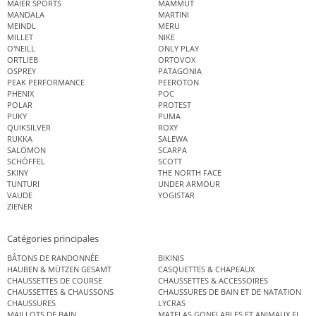
MAIER SPORTS
MAMMUT
MANDALA
MARTINI
MEINDL
MERU
MILLET
NIKE
O'NEILL
ONLY PLAY
ORTLIEB
ORTOVOX
OSPREY
PATAGONIA
PEAK PERFORMANCE
PEEROTON
PHENIX
POC
POLAR
PROTEST
PUKY
PUMA
QUIKSILVER
ROXY
RUKKA
SALEWA
SALOMON
SCARPA
SCHÖFFEL
SCOTT
SKINY
THE NORTH FACE
TUNTURI
UNDER ARMOUR
VAUDE
YOGISTAR
ZIENER
Catégories principales
BÂTONS DE RANDONNÉE
BIKINIS
HAUBEN & MÜTZEN GESAMT
CASQUETTES & CHAPEAUX
CHAUSSETTES DE COURSE
CHAUSSETTES & ACCESSOIRES
CHAUSSETTES & CHAUSSONS
CHAUSSURES DE BAIN ET DE NATATION
CHAUSSURES
LYCRAS
MAILLOTS DE BAIN
MATELAS GONFLABLES ET ANIMAUX FLOT