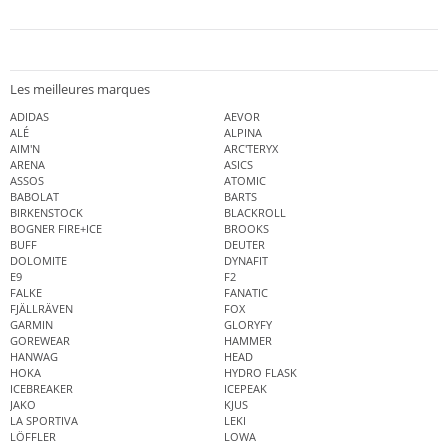
Les meilleures marques
ADIDAS
AEVOR
ALÉ
ALPINA
AIM'N
ARC'TERYX
ARENA
ASICS
ASSOS
ATOMIC
BABOLAT
BARTS
BIRKENSTOCK
BLACKROLL
BOGNER FIRE+ICE
BROOKS
BUFF
DEUTER
DOLOMITE
DYNAFIT
E9
F2
FALKE
FANATIC
FJÄLLRÄVEN
FOX
GARMIN
GLORYFY
GOREWEAR
HAMMER
HANWAG
HEAD
HOKA
HYDRO FLASK
ICEBREAKER
ICEPEAK
JAKO
KJUS
LA SPORTIVA
LEKI
LÖFFLER
LOWA