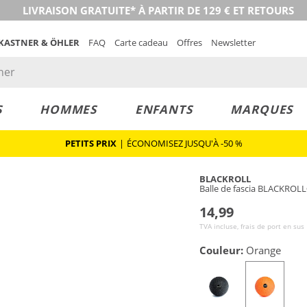
LIVRAISON GRATUITE* À PARTIR DE 129 € ET RETOURS
 KASTNER & ÖHLER
FAQ
Carte cadeau
Offres
Newsletter
S
HOMMES
ENFANTS
MARQUES
PETITS PRIX
|
ÉCONOMISEZ JUSQU'À -50 %
BLACKROLL
Balle de fascia BLACKROL
14,99
TVA incluse, frais de port en sus
Couleur:
Orange