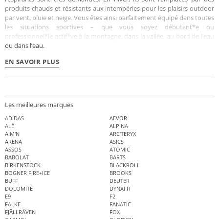
produits chauds et résistants aux intempéries pour les plaisirs outdoor
par vent, pluie et neige. Vous êtes ainsi parfaitement équipé dans toutes
les situations sportives – que vous soyez débutant*e ou
professionnel*le actif*ve à la montagne, dans la vallée, au bord de l’eau
ou dans l’eau.
EN SAVOIR PLUS
Les meilleures marques
ADIDAS
AEVOR
ALÉ
ALPINA
AIM'N
ARC'TERYX
ARENA
ASICS
ASSOS
ATOMIC
BABOLAT
BARTS
BIRKENSTOCK
BLACKROLL
BOGNER FIRE+ICE
BROOKS
BUFF
DEUTER
DOLOMITE
DYNAFIT
E9
F2
FALKE
FANATIC
FJÄLLRÄVEN
FOX