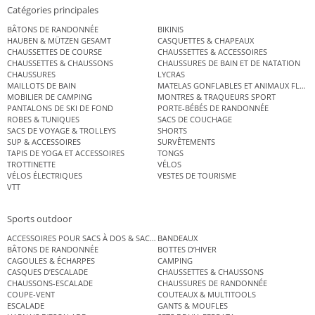
Catégories principales
BÂTONS DE RANDONNÉE
BIKINIS
HAUBEN & MÜTZEN GESAMT
CASQUETTES & CHAPEAUX
CHAUSSETTES DE COURSE
CHAUSSETTES & ACCESSOIRES
CHAUSSETTES & CHAUSSONS
CHAUSSURES DE BAIN ET DE NATATION
CHAUSSURES
LYCRAS
MAILLOTS DE BAIN
MATELAS GONFLABLES ET ANIMAUX FLOT
MOBILIER DE CAMPING
MONTRES & TRAQUEURS SPORT
PANTALONS DE SKI DE FOND
PORTE-BÉBÉS DE RANDONNÉE
ROBES & TUNIQUES
SACS DE COUCHAGE
SACS DE VOYAGE & TROLLEYS
SHORTS
SUP & ACCESSOIRES
SURVÊTEMENTS
TAPIS DE YOGA ET ACCESSOIRES
TONGS
TROTTINETTE
VÉLOS
VÉLOS ÉLECTRIQUES
VESTES DE TOURISME
VTT
Sports outdoor
ACCESSOIRES POUR SACS À DOS & SACS ÉTANCHES
BANDEAUX
BÂTONS DE RANDONNÉE
BOTTES D’HIVER
CAGOULES & ÉCHARPES
CAMPING
CASQUES D’ESCALADE
CHAUSSETTES & CHAUSSONS
CHAUSSONS-ESCALADE
CHAUSSURES DE RANDONNÉE
COUPE-VENT
COUTEAUX & MULTITOOLS
ESCALADE
GANTS & MOUFLES