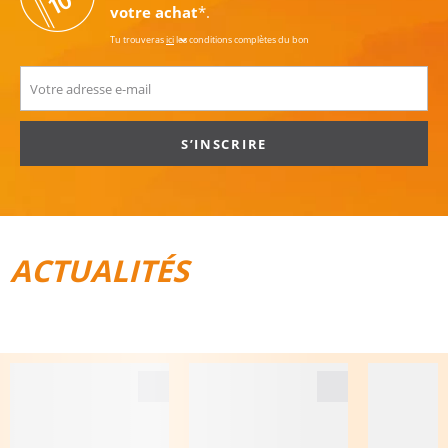
votre achat
*.
Tu trouveras
ici
les conditions complètes du bon
S’INSCRIRE
ACTUALITÉS
TOUT POUR LE VÉLO
BAGAGES DE VOYAGE