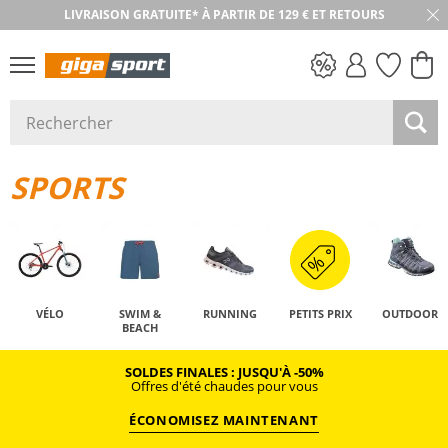
LIVRAISON GRATUITE* À PARTIR DE 129 € ET RETOURS
PETITS PRIX
SPORTS
VÉLO
SWIM &
RUNNING
PETITS PRIX
OUTDOOR
BEACH
SOLDES FINALES : JUSQU'À -50%
Offres d'été chaudes pour vous
ÉCONOMISEZ MAINTENANT