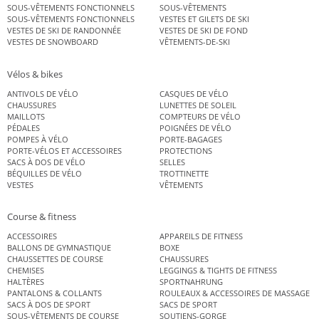
SOUS-VÊTEMENTS FONCTIONNELS
SOUS-VÊTEMENTS
SOUS-VÊTEMENTS FONCTIONNELS
VESTES ET GILETS DE SKI
VESTES DE SKI DE RANDONNÉE
VESTES DE SKI DE FOND
VESTES DE SNOWBOARD
VÊTEMENTS-DE-SKI
Vélos & bikes
ANTIVOLS DE VÉLO
CASQUES DE VÉLO
CHAUSSURES
LUNETTES DE SOLEIL
MAILLOTS
COMPTEURS DE VÉLO
PÉDALES
POIGNÉES DE VÉLO
POMPES À VÉLO
PORTE-BAGAGES
PORTE-VÉLOS ET ACCESSOIRES
PROTECTIONS
SACS À DOS DE VÉLO
SELLES
BÉQUILLES DE VÉLO
TROTTINETTE
VESTES
VÊTEMENTS
Course & fitness
ACCESSOIRES
APPAREILS DE FITNESS
BALLONS DE GYMNASTIQUE
BOXE
CHAUSSETTES DE COURSE
CHAUSSURES
CHEMISES
LEGGINGS & TIGHTS DE FITNESS
HALTÈRES
SPORTNAHRUNG
PANTALONS & COLLANTS
ROULEAUX & ACCESSOIRES DE MASSAGE
SACS À DOS DE SPORT
SACS DE SPORT
SOUS-VÊTEMENTS DE COURSE
SOUTIENS-GORGE