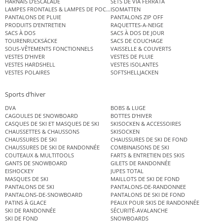
HARNAIS D’ESCALADE
SETS DE VIA FERRATA
LAMPES FRONTALES & LAMPES DE POCHE
ISOMATTEN
PANTALONS DE PLUIE
PANTALONS ZIP OFF
PRODUITS D’ENTRETIEN
RAQUETTES-A-NEIGE
SACS À DOS
SACS À DOS DE JOUR
TOURENRUCKSÄCKE
SACS DE COUCHAGE
SOUS-VÊTEMENTS FONCTIONNELS
VAISSELLE & COUVERTS
VESTES D’HIVER
VESTES DE PLUIE
VESTES HARDSHELL
VESTES ISOLANTES
VESTES POLAIRES
SOFTSHELLJACKEN
Sports d’hiver
DVA
BOBS & LUGE
CAGOULES DE SNOWBOARD
BOTTES D’HIVER
CASQUES DE SKI ET MASQUES DE SKI
SKISOCKEN & ACCESSOIRES
CHAUSSETTES & CHAUSSONS
SKISOCKEN
CHAUSSURES DE SKI
CHAUSSURES DE SKI DE FOND
CHAUSSURES DE SKI DE RANDONNÉE
COMBINAISONS DE SKI
COUTEAUX & MULTITOOLS
FARTS & ENTRETIEN DES SKIS
GANTS DE SNOWBOARD
GILETS DE RANDONNÉE
EISHOCKEY
JUPES TOTAL
MASQUES DE SKI
MAILLOTS DE SKI DE FOND
PANTALONS DE SKI
PANTALONS-DE-RANDONNEE
PANTALONS-DE-SNOWBOARD
PANTALONS DE SKI DE FOND
PATINS À GLACE
PEAUX POUR SKIS DE RANDONNÉE
SKI DE RANDONNÉE
SÉCURITÉ-AVALANCHE
SKI DE FOND
SNOWBOARDS