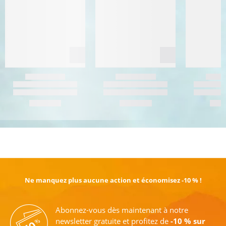
EN SAVOIR PLUS
Ne manquez plus aucune action et économisez -10 % !
Abonnez-vous dès maintenant à notre
newsletter gratuite et profitez de
-10 % sur