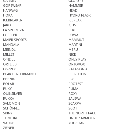
GARMIN
GLORYFY
GOREWEAR
HAMMER
HANWAG
HEAD
HOKA
HYDRO FLASK
ICEBREAKER
ICEPEAK
JAKO
KJUS
LA SPORTIVA
LEKI
LÖFFLER
LOWA
MAIER SPORTS
MAMMUT
MANDALA
MARTINI
MEINDL
MERU
MILLET
NIKE
O'NEILL
ONLY PLAY
ORTLIEB
ORTOVOX
OSPREY
PATAGONIA
PEAK PERFORMANCE
PEEROTON
PHENIX
POC
POLAR
PROTEST
PUKY
PUMA
QUIKSILVER
ROXY
RUKKA
SALEWA
SALOMON
SCARPA
SCHÖFFEL
SCOTT
SKINY
THE NORTH FACE
TUNTURI
UNDER ARMOUR
VAUDE
YOGISTAR
ZIENER