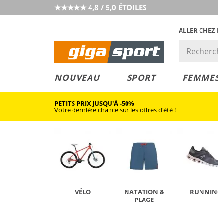
★★★★★ 4,8 / 5,0 ÉTOILES
ALLER CHEZ
PRIX &
PETITS PRIX
NOUVEAU
SPORT
FEMME
VALEUR
PETITS PRIX JUSQU'À -50%
Votre dernière chance sur les offres d'été !
VÉLO
NATATION &
RUNNIN
PLAGE