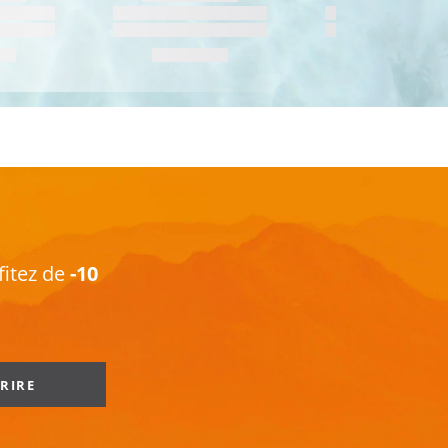
fitez de
-10
CRIRE