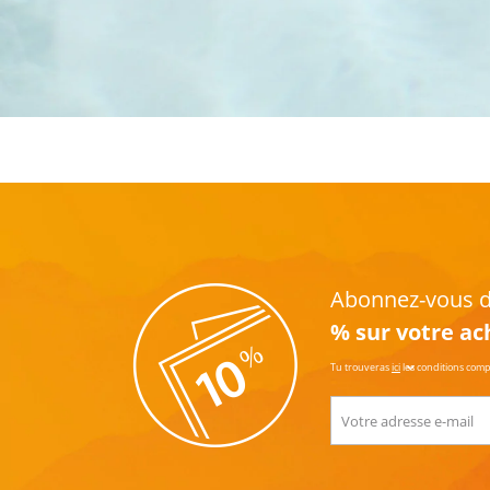
Abonnez-vous dè
% sur votre ac
Tu trouveras
ici
les conditions com