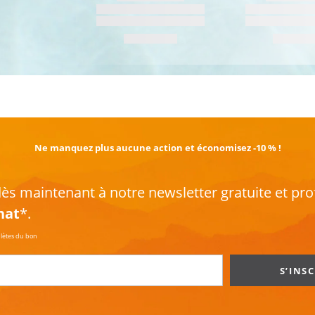
EN SAVOIR PLUS
Ne manquez plus aucune action et économisez -10 % !
s maintenant à notre newsletter gratuite et pro
hat
*.
plètes du bon
S’INS