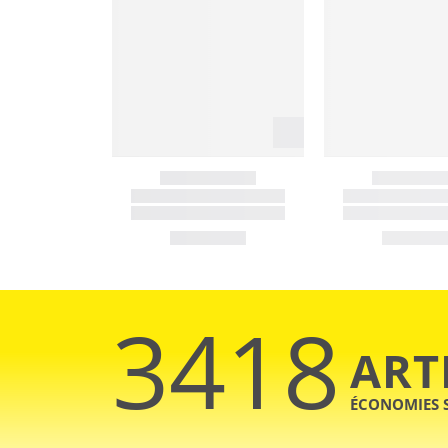
3418
ART
ÉCONOMIES 