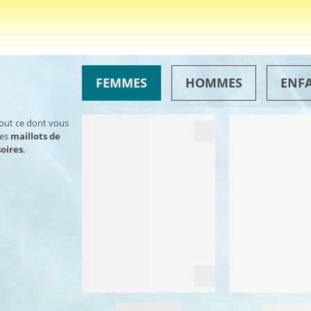
FEMMES
HOMMES
ENF
tout ce dont vous
des
maillots de
oires
.