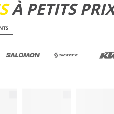
ES
À PETITS PRI
NTS
RUNNING