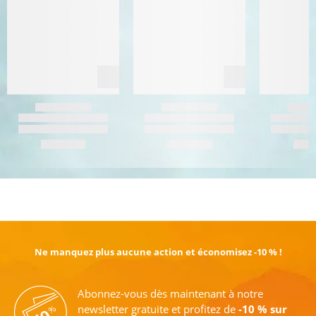
EN SAVOIR PLUS
Ne manquez plus aucune action et économisez -10 % !
Abonnez-vous dès maintenant à notre
newsletter gratuite et profitez de
-10 % sur