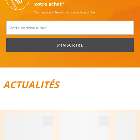
votre achat
*.
Tu trouveras
ici
les conditions complètes du bon
S’INSCRIRE
ACTUALITÉS
TOUT POUR LE VÉLO
BAGAGES DE VOYAGE