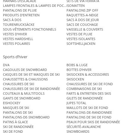
HARNAIS D’ESCALADE
SETS DE VIA FERRATA
LAMPES FRONTALES & LAMPES DE POCHE
ISOMATTEN
PANTALONS DE PLUIE
PANTALONS ZIP OFF
PRODUITS D’ENTRETIEN
RAQUETTES-A-NEIGE
SACS À DOS
SACS À DOS DE JOUR
TOURENRUCKSÄCKE
SACS DE COUCHAGE
SOUS-VÊTEMENTS FONCTIONNELS
VAISSELLE & COUVERTS
VESTES D’HIVER
VESTES DE PLUIE
VESTES HARDSHELL
VESTES ISOLANTES
VESTES POLAIRES
SOFTSHELLJACKEN
Sports d’hiver
DVA
BOBS & LUGE
CAGOULES DE SNOWBOARD
BOTTES D’HIVER
CASQUES DE SKI ET MASQUES DE SKI
SKISOCKEN & ACCESSOIRES
CHAUSSETTES & CHAUSSONS
SKISOCKEN
CHAUSSURES DE SKI
CHAUSSURES DE SKI DE FOND
CHAUSSURES DE SKI DE RANDONNÉE
COMBINAISONS DE SKI
COUTEAUX & MULTITOOLS
FARTS & ENTRETIEN DES SKIS
GANTS DE SNOWBOARD
GILETS DE RANDONNÉE
EISHOCKEY
JUPES TOTAL
MASQUES DE SKI
MAILLOTS DE SKI DE FOND
PANTALONS DE SKI
PANTALONS-DE-RANDONNEE
PANTALONS-DE-SNOWBOARD
PANTALONS DE SKI DE FOND
PATINS À GLACE
PEAUX POUR SKIS DE RANDONNÉE
SKI DE RANDONNÉE
SÉCURITÉ-AVALANCHE
SKI DE FOND
SNOWBOARDS