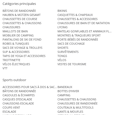
Catégories principales
BÂTONS DE RANDONNÉE
BIKINIS
HAUBEN & MÜTZEN GESAMT
CASQUETTES & CHAPEAUX
CHAUSSETTES DE COURSE
CHAUSSETTES & ACCESSOIRES
CHAUSSETTES & CHAUSSONS
CHAUSSURES DE BAIN ET DE NATATION
CHAUSSURES
LYCRAS
MAILLOTS DE BAIN
MATELAS GONFLABLES ET ANIMAUX FLOT
MOBILIER DE CAMPING
MONTRES & TRAQUEURS SPORT
PANTALONS DE SKI DE FOND
PORTE-BÉBÉS DE RANDONNÉE
ROBES & TUNIQUES
SACS DE COUCHAGE
SACS DE VOYAGE & TROLLEYS
SHORTS
SUP & ACCESSOIRES
SURVÊTEMENTS
TAPIS DE YOGA ET ACCESSOIRES
TONGS
TROTTINETTE
VÉLOS
VÉLOS ÉLECTRIQUES
VESTES DE TOURISME
VTT
Sports outdoor
ACCESSOIRES POUR SACS À DOS & SACS ÉTANCHES
BANDEAUX
BÂTONS DE RANDONNÉE
BOTTES D’HIVER
CAGOULES & ÉCHARPES
CAMPING
CASQUES D’ESCALADE
CHAUSSETTES & CHAUSSONS
CHAUSSONS-ESCALADE
CHAUSSURES DE RANDONNÉE
COUPE-VENT
COUTEAUX & MULTITOOLS
ESCALADE
GANTS & MOUFLES