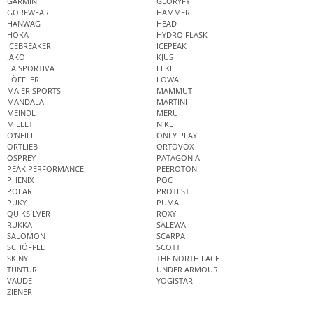
GARMIN
GLORYFY
GOREWEAR
HAMMER
HANWAG
HEAD
HOKA
HYDRO FLASK
ICEBREAKER
ICEPEAK
JAKO
KJUS
LA SPORTIVA
LEKI
LÖFFLER
LOWA
MAIER SPORTS
MAMMUT
MANDALA
MARTINI
MEINDL
MERU
MILLET
NIKE
O'NEILL
ONLY PLAY
ORTLIEB
ORTOVOX
OSPREY
PATAGONIA
PEAK PERFORMANCE
PEEROTON
PHENIX
POC
POLAR
PROTEST
PUKY
PUMA
QUIKSILVER
ROXY
RUKKA
SALEWA
SALOMON
SCARPA
SCHÖFFEL
SCOTT
SKINY
THE NORTH FACE
TUNTURI
UNDER ARMOUR
VAUDE
YOGISTAR
ZIENER