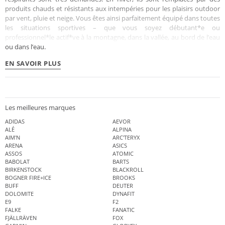
produits chauds et résistants aux intempéries pour les plaisirs outdoor
par vent, pluie et neige. Vous êtes ainsi parfaitement équipé dans toutes
les situations sportives – que vous soyez débutant*e ou
professionnel*le actif*ve à la montagne, dans la vallée, au bord de l’eau
ou dans l’eau.
EN SAVOIR PLUS
Les meilleures marques
ADIDAS
AEVOR
ALÉ
ALPINA
AIM'N
ARC'TERYX
ARENA
ASICS
ASSOS
ATOMIC
BABOLAT
BARTS
BIRKENSTOCK
BLACKROLL
BOGNER FIRE+ICE
BROOKS
BUFF
DEUTER
DOLOMITE
DYNAFIT
E9
F2
FALKE
FANATIC
FJÄLLRÄVEN
FOX