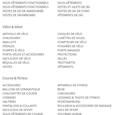
SOUS-VÊTEMENTS FONCTIONNELS
SOUS-VÊTEMENTS
SOUS-VÊTEMENTS FONCTIONNELS
VESTES ET GILETS DE SKI
VESTES DE SKI DE RANDONNÉE
VESTES DE SKI DE FOND
VESTES DE SNOWBOARD
VÊTEMENTS-DE-SKI
Vélos & bikes
ANTIVOLS DE VÉLO
CASQUES DE VÉLO
CHAUSSURES
LUNETTES DE SOLEIL
MAILLOTS
COMPTEURS DE VÉLO
PÉDALES
POIGNÉES DE VÉLO
POMPES À VÉLO
PORTE-BAGAGES
PORTE-VÉLOS ET ACCESSOIRES
PROTECTIONS
SACS À DOS DE VÉLO
SELLES
BÉQUILLES DE VÉLO
TROTTINETTE
VESTES
VÊTEMENTS
Course & fitness
ACCESSOIRES
APPAREILS DE FITNESS
BALLONS DE GYMNASTIQUE
BOXE
CHAUSSETTES DE COURSE
CHAUSSURES
CHEMISES
LEGGINGS & TIGHTS DE FITNESS
HALTÈRES
SPORTNAHRUNG
PANTALONS & COLLANTS
ROULEAUX & ACCESSOIRES DE MASSAGE
SACS À DOS DE SPORT
SACS DE SPORT
SOUS-VÊTEMENTS DE COURSE
SOUTIENS-GORGE