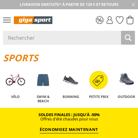
LIVRAISON GRATUITE* À PARTIR DE 129 € ET RETOURS
RETOUR SOUS 30 JOURS
PETITS PRIX
SPORTS
VÉLO
SWIM &
RUNNING
PETITS PRIX
OUTDOOR
BEACH
SOLDES FINALES : JUSQU'À -50%
Offres d'été chaudes pour vous
ÉCONOMISEZ MAINTENANT